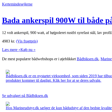
Kertemindesejlerne
Bada ankerspil 900W til både p
12 volt ankerspil, 900 watt, af højpoleret rustfri syrefast stål, lav profi
4983
kr.
(Vis fragtpris)
Læs mere »
Køb nu »
De mest populære bådwebshops er i øjeblikket
Bådbiksen.dk
,
Marine
Bådbiksen.dk er en nystartet virksomhed, som siden 2019 har tilbud
produkter kommer til dagligt. Klik her for at se deres udvalg.
Se udvalget på Bådbiksen.dk
Hos Marineudstyr.dk sælger de kun bådudstyr af den bedste kvalitet.