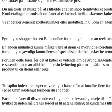
skråsikker på at skaffe sig den mest attraktive pris.
Du må trods alt huske på, at i tilfælde af at en shop frembyder et pr
Kortbetalinger er trods alt omfattet af et lovbud, hvilket skærmer køb
Vi anbefaler generelt kortbestillinger eller mobilbetaling. Som en alte
Før nogen shopper hos en Bada online forretning kunne man reelt overv
En anden mulighed kunne måske være at granske hvorvidt e-forretning
forretningen jævnligt kontrolleres af specialister der behersker beste
Foruden dette foreslåes det at køber er vidende om de grundlæggende re
essesentielt, at man altid beholder sin kvittering på e-mail, således
produkt til en dreng eller pige.
Trustpilot indebærer super troværdige chancer for at fortolke flere fo
/ Med 8mm kædehjul forinden du shopper.
Facebook fører til tilsvarende en lang række relevante genveje til at f
hvilket desuden må drages fordel af til at tage stilling til kundernes til