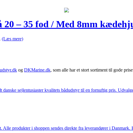
å 20 – 35 fod / Med 8mm kædehj
l.
(Læs mere)
udstyr.dk
og
DKMarine.dk
, som alle har et stort sortiment til gode prise
t danske sejlentusiaster kvalitets bådudstyr til en fornuftig pris. Udv
 Alle produkter i shoppen sendes direkte fra leverandører i Danmark. Kl