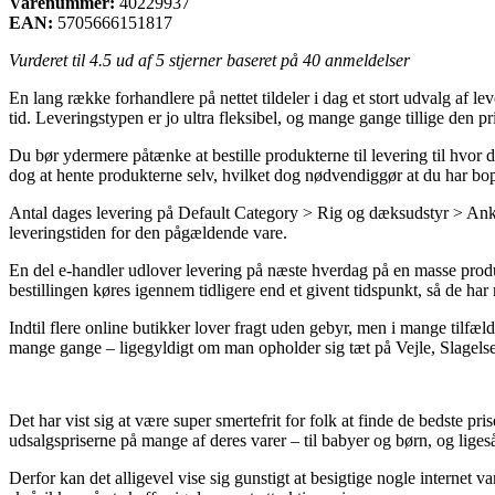
Varenummer:
40229937
EAN:
5705666151817
Vurderet til
4.5
ud af 5 stjerner baseret på
40
anmeldelser
En lang række forhandlere på nettet tildeler i dag et stort udvalg af 
tid. Leveringstypen er jo ultra fleksibel, og mange gange tillige den
Du bør ydermere påtænke at bestille produkterne til levering til hvor 
dog at hente produkterne selv, hvilket dog nødvendiggør at du har bo
Antal dages levering på Default Category > Rig og dæksudstyr > Ankerspi
leveringstiden for den pågældende vare.
En del e-handler udlover levering på næste hverdag på en masse pro
bestillingen køres igennem tidligere end et givent tidspunkt, så de ha
Indtil flere online butikker lover fragt uden gebyr, men i mange tilfæl
mange gange – ligegyldigt om man opholder sig tæt på Vejle, Slagelse el
Det har vist sig at være super smertefrit for folk at finde de bedste pr
udsalgspriserne på mange af deres varer – til babyer og børn, og ligeså
Derfor kan det alligevel vise sig gunstigt at besigtige nogle interne