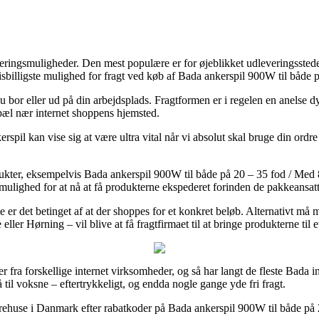
leveringsmuligheder. Den mest populære er for øjeblikket udleveringssted
 prisbilligste mulighed for fragt ved køb af Bada ankerspil 900W til bå
du bor eller ud på din arbejdsplads. Fragtformen er i regelen en anelse 
pæl nær internet shoppens hjemsted.
l kan vise sig at være ultra vital når vi absolut skal bruge din ordre st
dukter, eksempelvis Bada ankerspil 900W til både på 20 – 35 fod / Me
r mulighed for at nå at få produkterne ekspederet forinden de pakkeansat
de er det betinget af at der shoppes for et konkret beløb. Alternativt m
ler Hørning – vil blive at få fragtfirmaet til at bringe produkterne til e
iser fra forskellige internet virksomheder, og så har langt de fleste Bada
 til voksne – eftertrykkeligt, og endda nogle gange yde fri fragt.
t varehuse i Danmark efter rabatkoder på Bada ankerspil 900W til både p