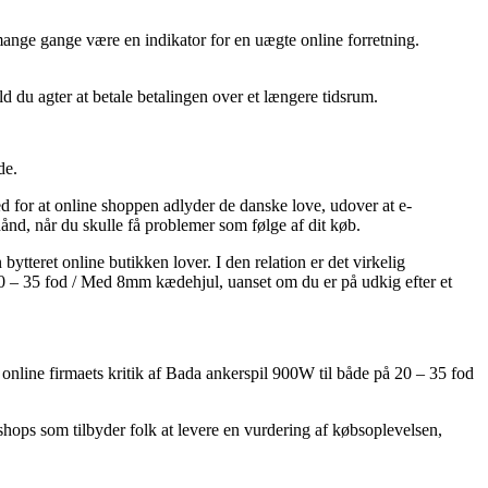
 mange gange være en indikator for en uægte online forretning.
ld du agter at betale betalingen over et længere tidsrum.
de.
 for at online shoppen adlyder de danske love, udover at e-
ånd, når du skulle få problemer som følge af dit køb.
tteret online butikken lover. I den relation er det virkelig
 20 – 35 fod / Med 8mm kædehjul, uanset om du er på udkig efter et
å online firmaets kritik af Bada ankerspil 900W til både på 20 – 35 fod
tshops som tilbyder folk at levere en vurdering af købsoplevelsen,