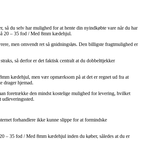
er, så du selv har mulighed for at hente din nyindkøbte vare når du har
de på 20 – 35 fod / Med 8mm kædehjul.
dyrere, men omvendt ret så gnidningsløs. Den billigste fragtmulighed er
raks, så derfor er det faktisk centralt at du dobbelttjekker
d 8mm kædehjul, men vær opmærksom på at det er regnet ud fra at
te drager hjemad.
å man foretrække den mindst kostelige mulighed for levering, hvilket
t udleveringssted.
 internet forhandlere ikke kunne slippe for at formindske
å 20 – 35 fod / Med 8mm kædehjul inden du køber, således at du er