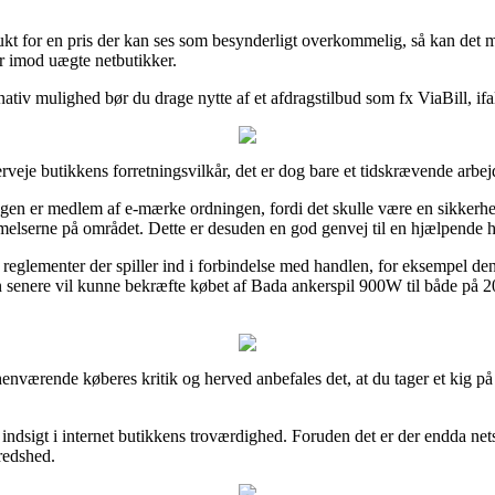
odukt for en pris der kan ses som besynderligt overkommelig, så kan det
er imod uægte netbutikker.
rnativ mulighed bør du drage nytte af et afdragstilbud som fx ViaBill, ifa
eje butikkens forretningsvilkår, det er dog bare et tidskrævende arbej
en er medlem af e-mærke ordningen, fordi det skulle være en sikkerhed
mmelserne på området. Dette er desuden en god genvej til en hjælpende h
glementer der spiller ind i forbindelse med handlen, for eksempel den by
 man senere vil kunne bekræfte købet af Bada ankerspil 900W til både på
rhenværende køberes kritik og herved anbefales det, at du tager et kig p
å indsigt i internet butikkens troværdighed. Foruden det er der endda ne
fredshed.