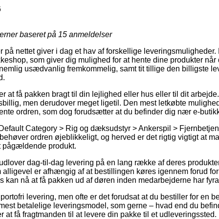
6
jerner baseret på
15
anmeldelser
på nettet giver i dag et hav af forskellige leveringsmuligheder
akkeshop, som giver dig mulighed for at hente dine produkter når 
emlig usædvanlig fremkommelig, samt tit tillige den billigste l
d.
t få pakken bragt til din lejlighed eller hus eller til dit arbejd
isbillig, men derudover meget ligetil. Den mest letkøbte mulighed 
hente ordren, som dog forudsætter at du befinder dig nær e-buti
Default Category > Rig og dæksudstyr > Ankerspil > Fjernbetjeni
n behøver ordren øjeblikkeligt, og herved er det rigtig vigtigt at
et pågældende produkt.
dlover dag-til-dag levering på en lang række af deres produkt
alligevel er afhængig af at bestillingen køres igennem forud for
s kan nå at få pakken ud af døren inden medarbejderne har fyra
 portofri levering, men ofte er det forudsat at du bestiller for e
 mest betalelige leveringsmodel, som gerne – hvad end du befind
 at få fragtmanden til at levere din pakke til et udleveringssted.