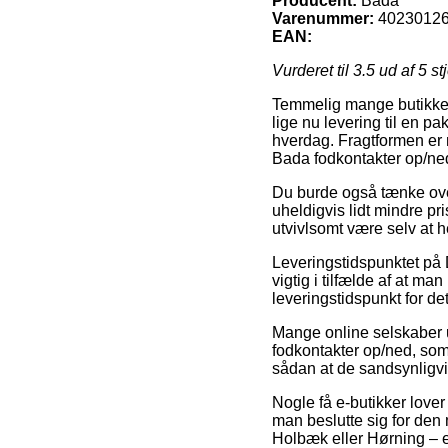
Producent:
Bada
Varenummer:
4023012
EAN:
Vurderet til
3.5
ud af 5 st
Temmelig mange butikker 
lige nu levering til en p
hverdag. Fragtformen er n
Bada fodkontakter op/ne
Du burde også tænke over a
uheldigvis lidt mindre pr
utvivlsomt være selv at 
Leveringstidspunktet på 
vigtig i tilfælde af at ma
leveringstidspunkt for d
Mange online selskaber u
fodkontakter op/ned, som 
sådan at de sandsynligvi
Nogle få e-butikker lover
man beslutte sig for den
Holbæk eller Hørning – er