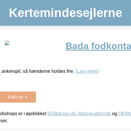
Kertemindesejlerne
Bada fodkonta
a ankerspil, så hænderne holdes frie.
(Læs mere)
Køb nu »
bshops er i øjeblikket
Bådbiksen.dk
,
Marineudstyr.dk
og
DKMar
iser.