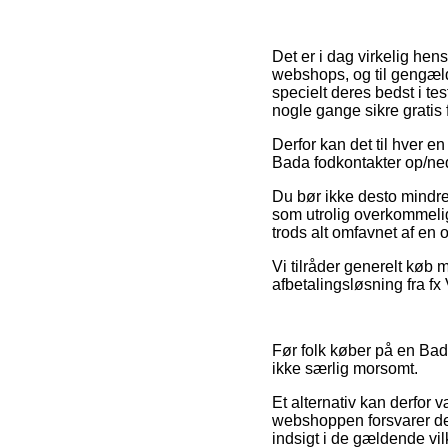
Det er i dag virkelig hens
webshops, og til gengæld
specielt deres bedst i te
nogle gange sikre gratis f
Derfor kan det til hver e
Bada fodkontakter op/ned 
Du bør ikke desto mindre
som utrolig overkommelig
trods alt omfavnet af en
Vi tilråder generelt køb 
afbetalingsløsning fra fx 
Før folk køber på en Bad
ikke særlig morsomt.
Et alternativ kan derfor v
webshoppen forsvarer de 
indsigt i de gældende vi