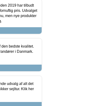
den 2019 har tilbudt
fornuftig pris. Udvalget
u, men nye produkter
g.
den bedste kvalitet.
erandører i Danmark.
de udvalg af alt det
kker sejltur. Klik her