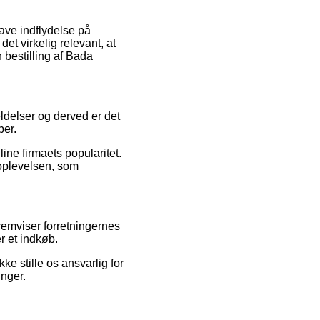
have indflydelse på
et virkelig relevant, at
 bestilling af Bada
ldelser og derved er det
ber.
ine firmaets popularitet.
oplevelsen, som
remviser forretningernes
r et indkøb.
e stille os ansvarlig for
inger.