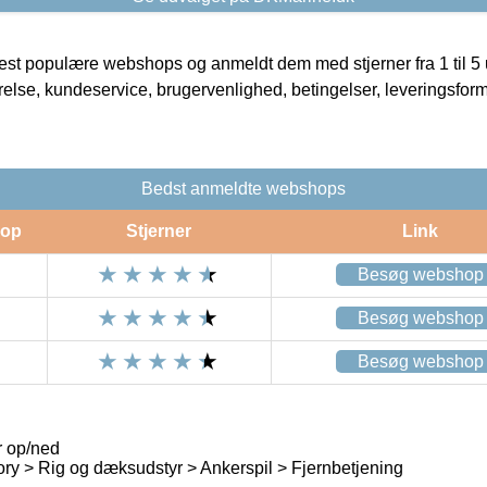
t populære webshops og anmeldt dem med stjerner fra 1 til 5 ud
rrelse, kundeservice, brugervenlighed, betingelser, leveringsfor
Bedst anmeldte webshops
op
Stjerner
Link
Besøg webshop
Besøg webshop
Besøg webshop
r op/ned
ry > Rig og dæksudstyr > Ankerspil > Fjernbetjening