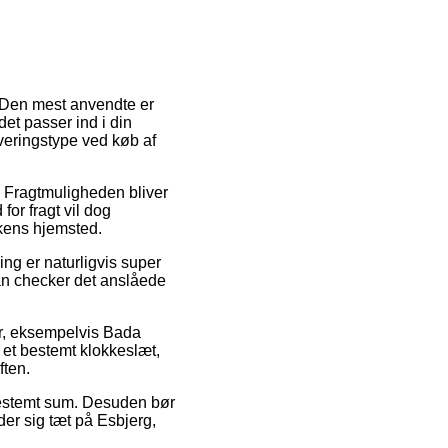
. Den mest anvendte er
det passer ind i din
everingstype ved køb af
e. Fragtmuligheden bliver
for fragt vil dog
kkens hjemsted.
ng er naturligvis super
 man checker det anslåede
er, eksempelvis Bada
 et bestemt klokkeslæt,
ften.
n bestemt sum. Desuden bør
er sig tæt på Esbjerg,