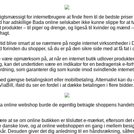
igtsmæssigt for internetbrugere at finde frem til de bedste priser 
 har adskillige Bada online selskaber ikke kunne slippe for at t
st produkter – til piger og drenge, og ligeså til kvinder og mænd 
ragt.
n tid blive smart at se nærmere på nogle internet virksomheder i
forinden du shopper, så du er på den sikre side med at få fat i 
 være opmærksom på, at når en internet butik udlover produkter
, kan det undertiden være en indikator for en bedragerisk e-forh
 ordning, som garanterer dig som kunde imod svindlende internet
med gængse betalingskort eller mobilbetaling. Alternativt kan du 
ViaBill, ifald du ser en fordel i at dække betalingen i flere bidder.
a online webshop burde de egentlig betragte shoppens handelsv
ære at se om online butikken er tilsluttet e-mærket, eftersom det 
danske love, og at online webshoppen en gang i mellem besigti
lkår. Desuden giver det dig anledning til en håndsrækning, såfr