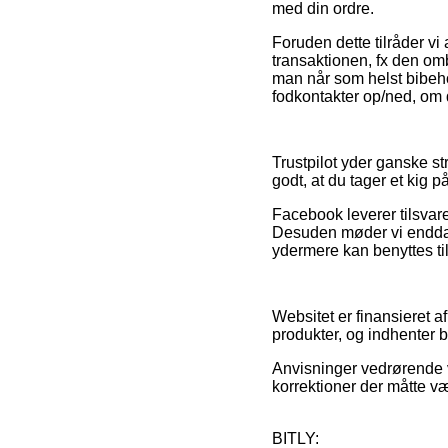
med din ordre.
Foruden dette tilråder vi
transaktionen, fx den omb
man når som helst bibehol
fodkontakter op/ned, om 
Trustpilot yder ganske s
godt, at du tager et kig 
Facebook leverer tilsvare
Desuden møder vi endda 
ydermere kan benyttes til
Websitet er finansieret a
produkter, og indhenter 
Anvisninger vedrørende v
korrektioner der måtte v
BITLY: