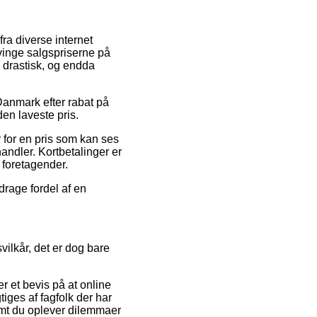
fra diverse internet
vinge salgspriserne på
– drastisk, og endda
 Danmark efter rabat på
den laveste pris.
 for en pris som kan ses
andler. Kortbetalinger er
 foretagender.
drage fordel af en
ilkår, det er dog bare
er et bevis på at online
ges af fagfolk der har
emt du oplever dilemmaer