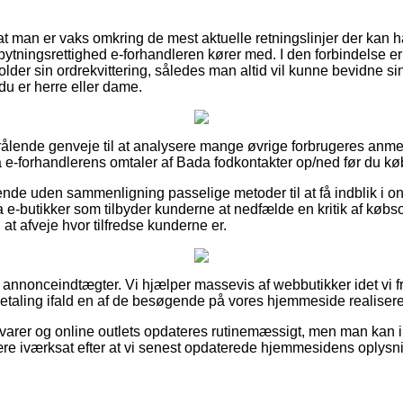
 at man er vaks omkring de mest aktuelle retningslinjer der kan 
ytningsrettighed e-forhandleren kører med. I den forbindelse er d
der sin ordrekvittering, således man altid vil kunne bevidne sin
du er herre eller dame.
trålende genveje til at analysere mange øvrige forbrugeres anme
på e-forhandlerens omtaler af Bada fodkontakter op/ned før du kø
nde uden sammenligning passelige metoder til at få indblik i onl
e-butikker som tilbyder kunderne at nedfælde en kritik af købs
 at afveje hvor tilfredse kunderne er.
f annonceindtægter. Vi hjælper massevis af webbutikker idet vi f
betaling ifald en af de besøgende på vores hjemmeside realisere
arer og online outlets opdateres rutinemæssigt, men man kan ikk
ære iværksat efter at vi senest opdaterede hjemmesidens oplysn