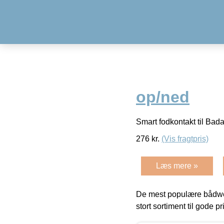
op/ned
Smart fodkontakt til Bad
276
kr.
(Vis fragtpris)
Læs mere »
De mest populære bådwe
stort sortiment til gode pr