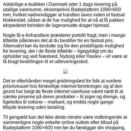
Adskillige e-butikker i Danmark yder 1 dags levering på
utallige varenumre, eksempelvis Badeplatform 1090×600
mm, hvilket nødvendiggør at handlen laves inden et fastsat
klokkeslæt, sådan at de har mulighed for at nå at få pakken
ekspederet forinden de lageransatte drager hjemad.
Nogle få e-forhandlere præsterer portofri fragt, men i mange
tilfælde påkræves det at du bestiller for en fastsat pris.
Alternativt bør du beslutte sig for den prisbilligste mulighed
for levering, der i de fleste tilfælde – ligegyldigt om du
opholder sig ved Næstved, Nyborg eller Haslev – vil være at
få bragt bestillingen til et udleveringssted.
Det er efterhånden meget gnidningsløst for folk at vurdere
prisniveauet hos forskellige internet forretninger, og af den
grund har langt de fleste internet varehuse været nødt til at
sænke priserne på deres produkter – til piger og drenge, og
ligeledes til voksne – markant, og endda nogle gange
tilbyde levering uden betaling.
Til gengæld kan det ikke desto mindre være indbringende at
sammenligne nogle enkelte online outlets efter tilbud på
Badeplatform 1090×600 mm før du færdiggør din shopping,