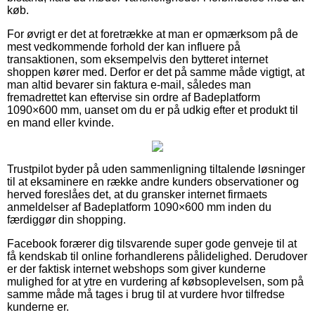
køb.
For øvrigt er det at foretrække at man er opmærksom på de
mest vedkommende forhold der kan influere på
transaktionen, som eksempelvis den bytteret internet
shoppen kører med. Derfor er det på samme måde vigtigt, at
man altid bevarer sin faktura e-mail, således man
fremadrettet kan eftervise sin ordre af Badeplatform
1090×600 mm, uanset om du er på udkig efter et produkt til
en mand eller kvinde.
Trustpilot byder på uden sammenligning tiltalende løsninger
til at eksaminere en række andre kunders observationer og
herved foreslåes det, at du gransker internet firmaets
anmeldelser af Badeplatform 1090×600 mm inden du
færdiggør din shopping.
Facebook forærer dig tilsvarende super gode genveje til at
få kendskab til online forhandlerens pålidelighed. Derudover
er der faktisk internet webshops som giver kunderne
mulighed for at ytre en vurdering af købsoplevelsen, som på
samme måde må tages i brug til at vurdere hvor tilfredse
kunderne er.