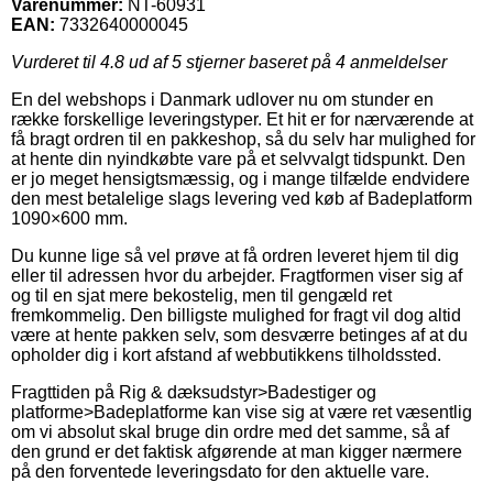
Varenummer:
NT-60931
EAN:
7332640000045
Vurderet til
4.8
ud af 5 stjerner baseret på
4
anmeldelser
En del webshops i Danmark udlover nu om stunder en
række forskellige leveringstyper. Et hit er for nærværende at
få bragt ordren til en pakkeshop, så du selv har mulighed for
at hente din nyindkøbte vare på et selvvalgt tidspunkt. Den
er jo meget hensigtsmæssig, og i mange tilfælde endvidere
den mest betalelige slags levering ved køb af Badeplatform
1090×600 mm.
Du kunne lige så vel prøve at få ordren leveret hjem til dig
eller til adressen hvor du arbejder. Fragtformen viser sig af
og til en sjat mere bekostelig, men til gengæld ret
fremkommelig. Den billigste mulighed for fragt vil dog altid
være at hente pakken selv, som desværre betinges af at du
opholder dig i kort afstand af webbutikkens tilholdssted.
Fragttiden på Rig & dæksudstyr>Badestiger og
platforme>Badeplatforme kan vise sig at være ret væsentlig
om vi absolut skal bruge din ordre med det samme, så af
den grund er det faktisk afgørende at man kigger nærmere
på den forventede leveringsdato for den aktuelle vare.