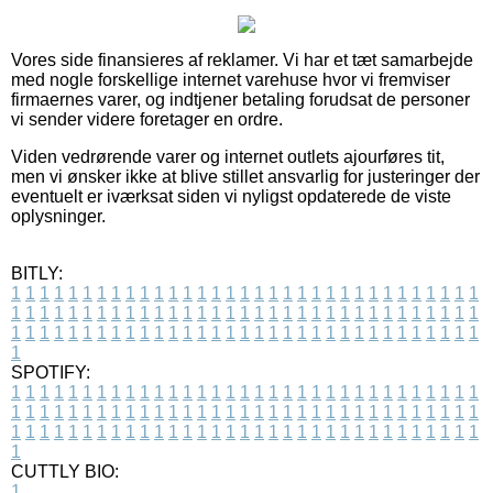
Vores side finansieres af reklamer. Vi har et tæt samarbejde
med nogle forskellige internet varehuse hvor vi fremviser
firmaernes varer, og indtjener betaling forudsat de personer
vi sender videre foretager en ordre.
Viden vedrørende varer og internet outlets ajourføres tit,
men vi ønsker ikke at blive stillet ansvarlig for justeringer der
eventuelt er iværksat siden vi nyligst opdaterede de viste
oplysninger.
BITLY:
1
1
1
1
1
1
1
1
1
1
1
1
1
1
1
1
1
1
1
1
1
1
1
1
1
1
1
1
1
1
1
1
1
1
1
1
1
1
1
1
1
1
1
1
1
1
1
1
1
1
1
1
1
1
1
1
1
1
1
1
1
1
1
1
1
1
1
1
1
1
1
1
1
1
1
1
1
1
1
1
1
1
1
1
1
1
1
1
1
1
1
1
1
1
1
1
1
1
1
1
SPOTIFY:
1
1
1
1
1
1
1
1
1
1
1
1
1
1
1
1
1
1
1
1
1
1
1
1
1
1
1
1
1
1
1
1
1
1
1
1
1
1
1
1
1
1
1
1
1
1
1
1
1
1
1
1
1
1
1
1
1
1
1
1
1
1
1
1
1
1
1
1
1
1
1
1
1
1
1
1
1
1
1
1
1
1
1
1
1
1
1
1
1
1
1
1
1
1
1
1
1
1
1
1
CUTTLY BIO:
1