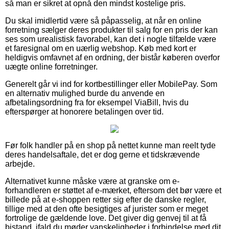
så man er sikret at opnå den mindst kostelige pris.
Du skal imidlertid være så påpasselig, at når en online
forretning sælger deres produkter til salg for en pris der kan
ses som urealistisk favorabel, kan det i nogle tilfælde være
et faresignal om en uærlig webshop. Køb med kort er
heldigvis omfavnet af en ordning, der bistår køberen overfor
uægte online forretninger.
Generelt går vi ind for kortbestillinger eller MobilePay. Som
en alternativ mulighed burde du anvende en
afbetalingsordning fra for eksempel ViaBill, hvis du
efterspørger at honorere betalingen over tid.
Før folk handler på en shop på nettet kunne man reelt tyde
deres handelsaftale, det er dog gerne et tidskrævende
arbejde.
Alternativet kunne måske være at granske om e-
forhandleren er støttet af e-mærket, eftersom det bør være et
billede på at e-shoppen retter sig efter de danske regler,
tillige med at den ofte besigtiges af jurister som er meget
fortrolige de gældende love. Det giver dig genvej til at få
bistand, ifald du møder vanskeligheder i forbindelse med dit