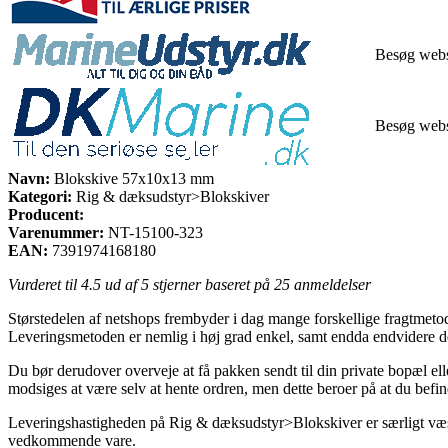
Besøg web
Besøg web
Navn:
Blokskive 57x10x13 mm
Kategori:
Rig & dæksudstyr>Blokskiver
Producent:
Varenummer:
NT-15100-323
EAN:
7391974168180
Vurderet til
4.5
ud af 5 stjerner baseret på
25
anmeldelser
Størstedelen af netshops frembyder i dag mange forskellige fragtmetoder
Leveringsmetoden er nemlig i høj grad enkel, samt endda endvidere 
Du bør derudover overveje at få pakken sendt til din private bopæl eller
modsiges at være selv at hente ordren, men dette beroer på at du befin
Leveringshastigheden på Rig & dæksudstyr>Blokskiver er særligt væsent
vedkommende vare.