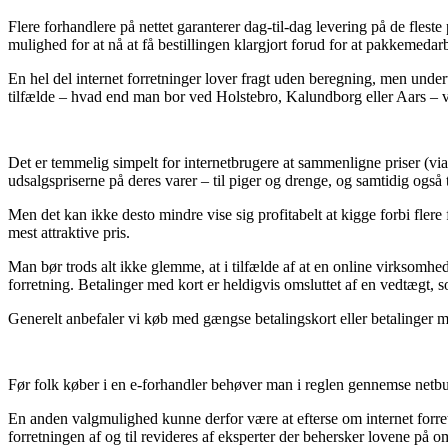
Flere forhandlere på nettet garanterer dag-til-dag levering på de fles
mulighed for at nå at få bestillingen klargjort forud for at pakkemedar
En hel del internet forretninger lover fragt uden beregning, men under
tilfælde – hvad end man bor ved Holstebro, Kalundborg eller Aars – vil 
Det er temmelig simpelt for internetbrugere at sammenligne priser (via
udsalgspriserne på deres varer – til piger og drenge, og samtidig også 
Men det kan ikke desto mindre vise sig profitabelt at kigge forbi fle
mest attraktive pris.
Man bør trods alt ikke glemme, at i tilfælde af at en online virksomhed
forretning. Betalinger med kort er heldigvis omsluttet af en vedtægt, 
Generelt anbefaler vi køb med gængse betalingskort eller betalinger me
Før folk køber i en e-forhandler behøver man i reglen gennemse netbuti
En anden valgmulighed kunne derfor være at efterse om internet forre
forretningen af og til revideres af eksperter der behersker lovene på 