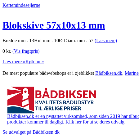
Kertemindesejlerne
Blokskive 57x10x13 mm
Bredde mm : 13Hul mm : 10Ø Diam. mm : 57
(Læs mere)
0
kr.
(Vis fragtpris)
Læs mere »
Køb nu »
De mest populære bådwebshops er i øjeblikket
Bådbiksen.dk
,
Marine
Bådbiksen.dk er en nystartet virksomhed, som siden 2019 har tilbud
produkter kommer til dagligt. Klik her for at se deres udvalg.
Se udvalget på Bådbiksen.dk