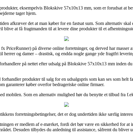
te produkter, eksempelvis Blokskive 57x10x13 mm, som er forudsat at best
bejderne tager hjem.
tiden afkræver det at man køber for en fastsat sum. Som alternativ skal
blive at få fragtmanden til at levere dine produkter til et afhentningsst
 fx PriceRunner) på diverse online forretninger, og derved har masser af
til herrer og damer – drastisk, og endda nogle gange yde fragtfri leverin
re forhandlere på nettet efter udsalg på Blokskive 57x10x13 mm inden du
 forhandler produkter til salg for en udsalgspris som kan ses som helt fa
som garanterer køber overfor bedrageriske online firmaer.
d mobilen. Som en alternativ mulighed bør du benytte et tilbud fra f.eks.
kkens forretningsbetingelser, det er dog undertiden ikke særlig interes
tningen er medlem af e-mærket, fordi det bør være en sikkerhed for at i
området. Desuden tilbydes du anledning til assistance, såfremt du bliver