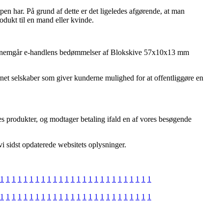
en har. På grund af dette er det ligeledes afgørende, at man
dukt til en mand eller kvinde.
du gennemgår e-handlens bedømmelser af Blokskive 57x10x13 mm
rnet selskaber som giver kunderne mulighed for at offentliggøre en
es produkter, og modtager betaling ifald en af vores besøgende
vi sidst opdaterede websitets oplysninger.
1
1
1
1
1
1
1
1
1
1
1
1
1
1
1
1
1
1
1
1
1
1
1
1
1
1
1
1
1
1
1
1
1
1
1
1
1
1
1
1
1
1
1
1
1
1
1
1
1
1
1
1