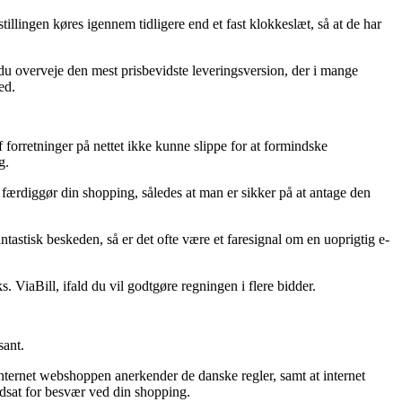
illingen køres igennem tidligere end et fast klokkeslæt, så at de har
 du overveje den mest prisbevidste leveringsversion, der i mange
ed.
 forretninger på nettet ikke kunne slippe for at formindske
g.
 færdiggør din shopping, således at man er sikker på at antage den
ntastisk beskeden, så er det ofte være et faresignal om en uoprigtig e-
 ViaBill, ifald du vil godtgøre regningen i flere bidder.
sant.
nternet webshoppen anerkender de danske regler, samt at internet
 udsat for besvær ved din shopping.