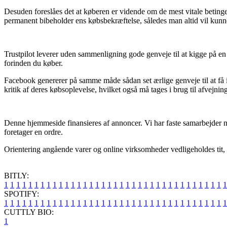
Desuden foreslåes det at køberen er vidende om de mest vitale betinge
permanent bibeholder ens købsbekræftelse, således man altid vil kun
Trustpilot leverer uden sammenligning gode genveje til at kigge på 
forinden du køber.
Facebook genererer på samme måde sådan set ærlige genveje til at få i
kritik af deres købsoplevelse, hvilket også må tages i brug til afvejnin
Denne hjemmeside finansieres af annoncer. Vi har faste samarbejder me
foretager en ordre.
Orientering angående varer og online virksomheder vedligeholdes tit, m
BITLY:
1
1
1
1
1
1
1
1
1
1
1
1
1
1
1
1
1
1
1
1
1
1
1
1
1
1
1
1
1
1
1
1
1
1
1
1
1
SPOTIFY:
1
1
1
1
1
1
1
1
1
1
1
1
1
1
1
1
1
1
1
1
1
1
1
1
1
1
1
1
1
1
1
1
1
1
1
1
1
CUTTLY BIO:
1