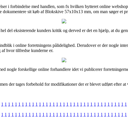
lser i forbindelse med handlen, som fx hvilken bytteret online webshopp
ne dokumentere sit køb af Blokskive 57x10x13 mm, om man søger et pro
en hel del eksisterende kunders kritik og derved er det en hjælp, at 
ndblik i online forretningens pålidelighed. Derudover er der nogle inte
g af hvor tilfredse kunderne er.
d nogle forskellige online forhandlere idet vi publicerer forretningern
en der tages forbehold for modifikationer der er blevet udført efter at 
1
1
1
1
1
1
1
1
1
1
1
1
1
1
1
1
1
1
1
1
1
1
1
1
1
1
1
1
1
1
1
1
1
1
1
1
1
1
1
1
1
1
1
1
1
1
1
1
1
1
1
1
1
1
1
1
1
1
1
1
1
1
1
1
1
1
1
1
1
1
1
1
1
1