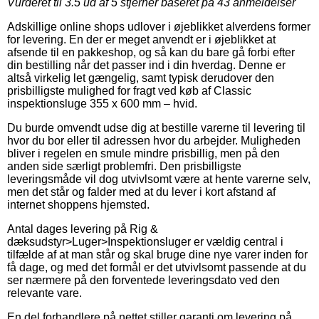
Vurderet til
3.5
ud af 5 stjerner baseret på
43
anmeldelser
Adskillige online shops udlover i øjeblikket alverdens former
for levering. En der er meget anvendt er i øjeblikket at
afsende til en pakkeshop, og så kan du bare gå forbi efter
din bestilling når det passer ind i din hverdag. Denne er
altså virkelig let gængelig, samt typisk derudover den
prisbilligste mulighed for fragt ved køb af Classic
inspektionsluge 355 x 600 mm – hvid.
Du burde omvendt udse dig at bestille varerne til levering til
hvor du bor eller til adressen hvor du arbejder. Muligheden
bliver i regelen en smule mindre prisbillig, men på den
anden side særligt problemfri. Den prisbilligste
leveringsmåde vil dog utvivlsomt være at hente varerne selv,
men det står og falder med at du lever i kort afstand af
internet shoppens hjemsted.
Antal dages levering på Rig &
dæksudstyr>Luger>Inspektionsluger er vældig central i
tilfælde af at man står og skal bruge dine nye varer inden for
få dage, og med det formål er det utvivlsomt passende at du
ser nærmere på den forventede leveringsdato ved den
relevante vare.
En del forhandlere på nettet stiller garanti om levering på