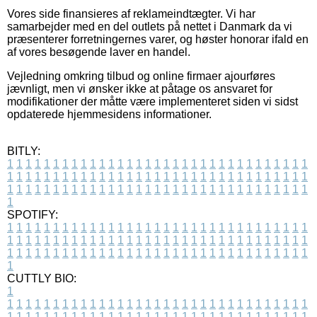
Vores side finansieres af reklameindtægter. Vi har
samarbejder med en del outlets på nettet i Danmark da vi
præsenterer forretningernes varer, og høster honorar ifald en
af vores besøgende laver en handel.
Vejledning omkring tilbud og online firmaer ajourføres
jævnligt, men vi ønsker ikke at påtage os ansvaret for
modifikationer der måtte være implementeret siden vi sidst
opdaterede hjemmesidens informationer.
BITLY:
1
1
1
1
1
1
1
1
1
1
1
1
1
1
1
1
1
1
1
1
1
1
1
1
1
1
1
1
1
1
1
1
1
1
1
1
1
1
1
1
1
1
1
1
1
1
1
1
1
1
1
1
1
1
1
1
1
1
1
1
1
1
1
1
1
1
1
1
1
1
1
1
1
1
1
1
1
1
1
1
1
1
1
1
1
1
1
1
1
1
1
1
1
1
1
1
1
1
1
1
SPOTIFY:
1
1
1
1
1
1
1
1
1
1
1
1
1
1
1
1
1
1
1
1
1
1
1
1
1
1
1
1
1
1
1
1
1
1
1
1
1
1
1
1
1
1
1
1
1
1
1
1
1
1
1
1
1
1
1
1
1
1
1
1
1
1
1
1
1
1
1
1
1
1
1
1
1
1
1
1
1
1
1
1
1
1
1
1
1
1
1
1
1
1
1
1
1
1
1
1
1
1
1
1
CUTTLY BIO:
1
1
1
1
1
1
1
1
1
1
1
1
1
1
1
1
1
1
1
1
1
1
1
1
1
1
1
1
1
1
1
1
1
1
1
1
1
1
1
1
1
1
1
1
1
1
1
1
1
1
1
1
1
1
1
1
1
1
1
1
1
1
1
1
1
1
1