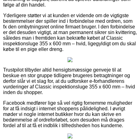
følge af din handel.
Yderligere støtter vi at kunden er vidende om de vigtigste
bestemmelser der spiller ind i forbindelse med ordren, som
fx den ombytningsret online firmaet bruger. I den forbindelse
er det desuden vigtigt, at man permanent sikrer sin kvittering,
således man i fremtiden kan bekræfte købet af Classic
inspektionsluge 355 x 600 mm – hvid, ligegyldigt om du skal
købe til en pige eller dreng.
Trustpilot tilbyder altid hensigtsmæssige genveje til at
beskue en stor gruppe tidligere brugeres betragtninger og
derfor slår vi et slag for, at du udforsker e-forhandlerens
vurderinger af Classic inspektionsluge 355 x 600 mm – hvid
inden du shopper.
Facebook medfører lige så vel rigtig fornemme muligheder
for at få indsigt i internet shoppens pålidelighed. I øvrigt
møder vi nogle internet butikker hvor du kan skrive en
bedømmelse af ordreforløbet, som desuden må drages
fordel af til at få et indblik i tilfredsheden hos kunderne.