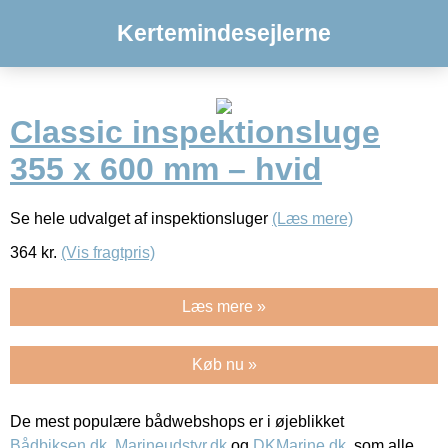
Kertemindesejlerne
Classic inspektionsluge
355 x 600 mm – hvid
Se hele udvalget af inspektionsluger
(Læs mere)
364
kr.
(Vis fragtpris)
Læs mere »
Køb nu »
De mest populære bådwebshops er i øjeblikket
Bådbiksen.dk
,
Marineudstyr.dk
og
DKMarine.dk
, som alle