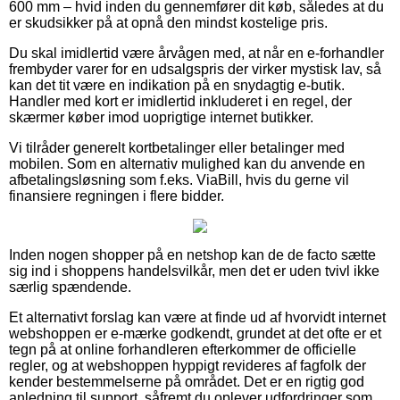
600 mm – hvid inden du gennemfører dit køb, således at du
er skudsikker på at opnå den mindst kostelige pris.
Du skal imidlertid være årvågen med, at når en e-forhandler
frembyder varer for en udsalgspris der virker mystisk lav, så
kan det tit være en indikation på en snydagtig e-butik.
Handler med kort er imidlertid inkluderet i en regel, der
skærmer køber imod uoprigtige internet butikker.
Vi tilråder generelt kortbetalinger eller betalinger med
mobilen. Som en alternativ mulighed kan du anvende en
afbetalingsløsning som f.eks. ViaBill, hvis du gerne vil
finansiere regningen i flere bidder.
Inden nogen shopper på en netshop kan de de facto sætte
sig ind i shoppens handelsvilkår, men det er uden tvivl ikke
særlig spændende.
Et alternativt forslag kan være at finde ud af hvorvidt internet
webshoppen er e-mærke godkendt, grundet at det ofte er et
tegn på at online forhandleren efterkommer de officielle
regler, og at webshoppen hyppigt revideres af fagfolk der
kender bestemmelserne på området. Det er en rigtig god
anledning til support, såfremt du oplever udfordringer som