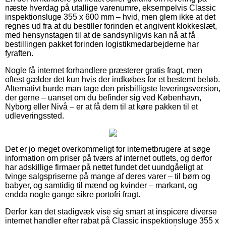
næste hverdag på utallige varenumre, eksempelvis Classic
inspektionsluge 355 x 600 mm – hvid, men glem ikke at det
regnes ud fra at du bestiller forinden et angivent klokkeslæt,
med hensynstagen til at de sandsynligvis kan nå at få
bestillingen pakket forinden logistikmedarbejderne har
fyraften.
Nogle få internet forhandlere præsterer gratis fragt, men
oftest gælder det kun hvis der indkøbes for et bestemt beløb.
Alternativt burde man tage den prisbilligste leveringsversion,
der gerne – uanset om du befinder sig ved København,
Nyborg eller Nivå – er at få dem til at køre pakken til et
udleveringssted.
Det er jo meget overkommeligt for internetbrugere at søge
information om priser på tværs af internet outlets, og derfor
har adskillige firmaer på nettet fundet det uundgåeligt at
tvinge salgspriserne på mange af deres varer – til børn og
babyer, og samtidig til mænd og kvinder – markant, og
endda nogle gange sikre portofri fragt.
Derfor kan det stadigvæk vise sig smart at inspicere diverse
internet handler efter rabat på Classic inspektionsluge 355 x