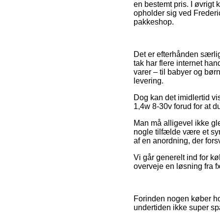
en bestemt pris. I øvrigt
opholder sig ved Frederic
pakkeshop.
Det er efterhånden særlig
tak har flere internet h
varer – til babyer og bø
levering.
Dog kan det imidlertid vi
1,4w 8-30v forud for at du
Man må alligevel ikke gle
nogle tilfælde være et sy
af en anordning, der fors
Vi går generelt ind for 
overveje en løsning fra fx
Forinden nogen køber ho
undertiden ikke super 