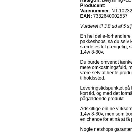
Kategori:
Belysning>LE
Producent:
Varenummer:
NT-1023
EAN:
7332640002537
Vurderet til
3.8
ud af 5 st
En hel del e-forhandlere
pakkeshops, så du selv k
særdeles let gængelig, s
1,4w 8-30v.
Du burde omvendt tænke ove
mere omkostningsfuld, men
være selv at hente produ
tilholdssted.
Leveringstidspunktet på
kort tid, og med det form
pågældende produkt.
Adskillige online virkso
1,4w 8-30v, men som trods
en chance for at nå at få 
Nogle netshops garanterer