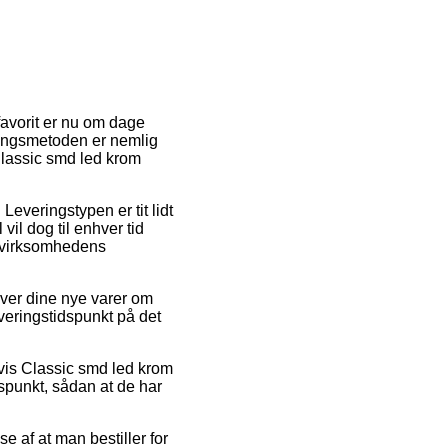
favorit er nu om dage
ringsmetoden er nemlig
Classic smd led krom
 Leveringstypen er tit lidt
il dog til enhver tid
t virksomhedens
ver dine nye varer om
veringstidspunkt på det
lvis Classic smd led krom
dspunkt, sådan at de har
 af at man bestiller for