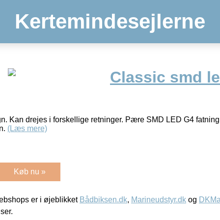
Kertemindesejlerne
Classic smd l
gn. Kan drejes i forskellige retninger. Pære SMD LED G4 fatning
n.
(Læs mere)
Køb nu »
bshops er i øjeblikket
Bådbiksen.dk
,
Marineudstyr.dk
og
DKMar
iser.