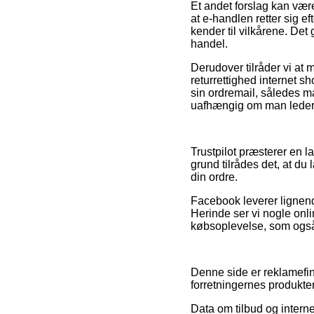
Et andet forslag kan vær
at e-handlen retter sig e
kender til vilkårene. Det 
handel.
Derudover tilråder vi at m
returrettighed internet 
sin ordremail, således ma
uafhængig om man leder ef
Trustpilot præsterer en 
grund tilrådes det, at d
din ordre.
Facebook leverer lignen
Herinde ser vi nogle onl
købsoplevelse, som også 
Denne side er reklamefin
forretningernes produkter
Data om tilbud og interne