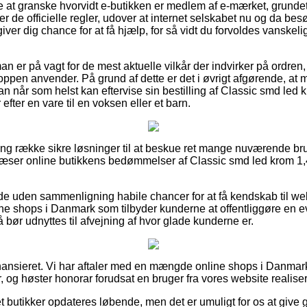
e at granske hvorvidt e-butikken er medlem af e-mærket, grundet 
fter de officielle regler, udover at internet selskabet nu og da b
giver dig chance for at få hjælp, for så vidt du forvoldes vanskel
an er på vagt for de mest aktuelle vilkår der indvirker på ordren,
shoppen anvender. På grund af dette er det i øvrigt afgørende, 
n når som helst kan eftervise sin bestilling af Classic smd led 
ter en vare til en voksen eller et barn.
lang række sikre løsninger til at beskue ret mange nuværende br
u læser online butikkens bedømmelser af Classic smd led krom 1,
de uden sammenligning habile chancer for at få kendskab til 
ine shops i Danmark som tilbyder kunderne at offentliggøre en e
bør udnyttes til afvejning af hvor glade kunderne er.
ansieret. Vi har aftaler med en mængde online shops i Danmark 
, og høster honorar forudsat en bruger fra vores website realiser
t butikker opdateres løbende, men det er umuligt for os at give 