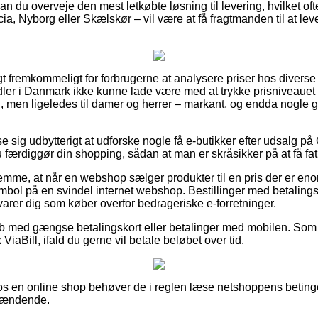
 kan du overveje den mest letkøbte løsning til levering, hvilket of
ia, Nyborg eller Skælskør – vil være at få fragtmanden til at leve
t fremkommeligt for forbrugerne at analysere priser hos diverse bu
andler i Danmark ikke kunne lade være med at trykke prisniveaue
rn, men ligeledes til damer og herrer – markant, og endda nogle 
se sig udbytterigt at udforske nogle få e-butikker efter udsalg p
 færdiggør din shopping, sådan at man er skråsikker på at få fat i
mme, at når en webshop sælger produkter til en pris der er enormt
mbol på en svindel internet webshop. Bestillinger med betalingsk
varer dig som køber overfor bedrageriske e-forretninger.
køb med gængse betalingskort eller betalinger med mobilen. Som 
 ViaBill, ifald du gerne vil betale beløbet over tid.
s en online shop behøver de i reglen læse netshoppens betinge
spændende.