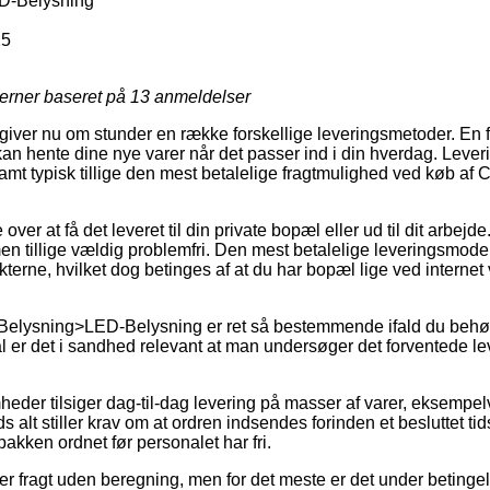
D-Belysning
25
jerner baseret på
13
anmeldelser
 giver nu om stunder en række forskellige leveringsmetoder. En 
an hente dine nye varer når det passer ind i din hverdag. Leve
amt typisk tillige den mest betalelige fragtmulighed ved køb af 
r at få det leveret til din private bopæl eller ud til dit arbejde.
 tillige vældig problemfri. Den mest betalelige leveringsmodel v
kterne, hvilket dog betinges af at du har bopæl lige ved interne
 Belysning>LED-Belysning er ret så bestemmende ifald du behø
ål er det i sandhed relevant at man undersøger det forventede le
mheder tilsiger dag-til-dag levering på masser af varer, eksempe
 alt stiller krav om at ordren indsendes forinden et besluttet ti
pakken ordnet før personalet har fri.
 fragt uden beregning, men for det meste er det under betingelse