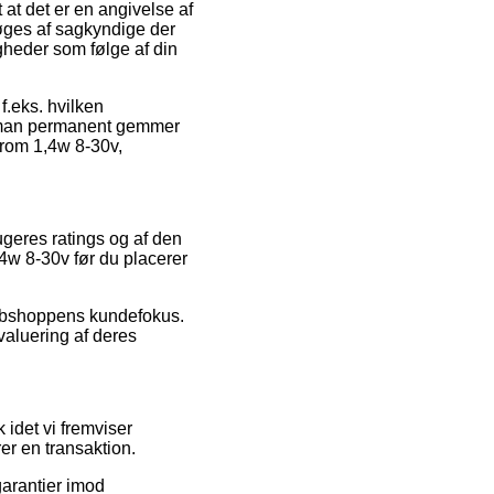
at det er en angivelse af
esøges af sagkyndige der
igheder som følge af din
 f.eks. hvilken
at man permanent gemmer
krom 1,4w 8-30v,
ugeres ratings og af den
4w 8-30v før du placerer
webshoppens kundefokus.
valuering af deres
idet vi fremviser
er en transaktion.
garantier imod