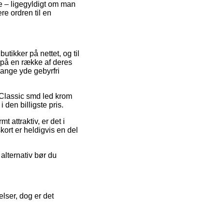
te – ligegyldigt om man
re ordren til en
tikker på nettet, og til
t på en række af deres
gange yde gebyrfri
å Classic smd led krom
 den billigste pris.
 attraktiv, er det i
ort er heldigvis en del
alternativ bør du
lser, dog er det