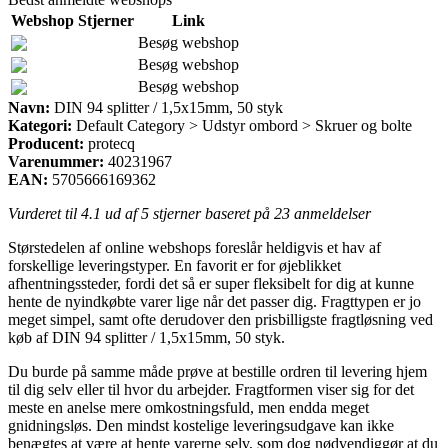
Webshop
Stjerner
Link
Besøg webshop
Besøg webshop
Besøg webshop
Navn:
DIN 94 splitter / 1,5x15mm, 50 styk
Kategori:
Default Category > Udstyr ombord > Skruer og bolte
Producent:
protecq
Varenummer:
40231967
EAN:
5705666169362
Vurderet til
4.1
ud af 5 stjerner baseret på
23
anmeldelser
Størstedelen af online webshops foreslår heldigvis et hav af
forskellige leveringstyper. En favorit er for øjeblikket
afhentningssteder, fordi det så er super fleksibelt for dig at kunne
hente de nyindkøbte varer lige når det passer dig. Fragttypen er jo
meget simpel, samt ofte derudover den prisbilligste fragtløsning ved
køb af DIN 94 splitter / 1,5x15mm, 50 styk.
Du burde på samme måde prøve at bestille ordren til levering hjem
til dig selv eller til hvor du arbejder. Fragtformen viser sig for det
meste en anelse mere omkostningsfuld, men endda meget
gnidningsløs. Den mindst kostelige leveringsudgave kan ikke
benægtes at være at hente varerne selv, som dog nødvendiggør at du