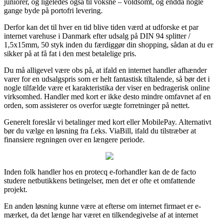
juniorer, og ligeledes også til voksne – voldsomt, og endda nogle
gange byde på portofri levering.
Derfor kan det til hver en tid blive tiden værd at udforske et par
internet varehuse i Danmark efter udsalg på DIN 94 splitter /
1,5x15mm, 50 styk inden du færdiggør din shopping, sådan at du er
sikker på at få fat i den mest betalelige pris.
Du må alligevel være obs på, at ifald en internet handler afhænder
varer for en udsalgspris som er helt fantastisk tiltalende, så bør det i
nogle tilfælde være et karakteristika der viser en bedragerisk online
virksomhed. Handler med kort er ikke desto mindre omfavnet af en
orden, som assisterer os overfor uægte forretninger på nettet.
Generelt foreslår vi betalinger med kort eller MobilePay. Alternativt
bør du vælge en løsning fra f.eks. ViaBill, ifald du tilstræber at
finansiere regningen over en længere periode.
Inden folk handler hos en protecq e-forhandler kan de de facto
studere netbutikkens betingelser, men det er ofte et omfattende
projekt.
En anden løsning kunne være at efterse om internet firmaet er e-
mærket, da det længe har været en tilkendegivelse af at internet