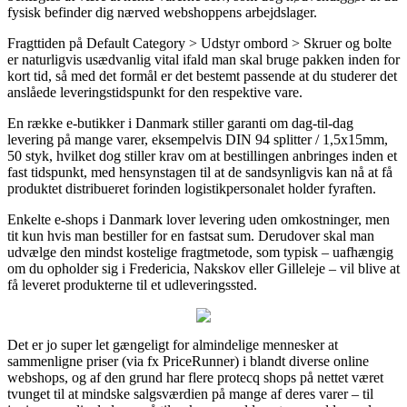
fysisk befinder dig nærved webshoppens arbejdslager.
Fragttiden på Default Category > Udstyr ombord > Skruer og bolte
er naturligvis usædvanlig vital ifald man skal bruge pakken inden for
kort tid, så med det formål er det bestemt passende at du studerer det
anslåede leveringstidspunkt for den respektive vare.
En række e-butikker i Danmark stiller garanti om dag-til-dag
levering på mange varer, eksempelvis DIN 94 splitter / 1,5x15mm,
50 styk, hvilket dog stiller krav om at bestillingen anbringes inden et
fast tidspunkt, med hensynstagen til at de sandsynligvis kan nå at få
produktet distribueret forinden logistikpersonalet holder fyraften.
Enkelte e-shops i Danmark lover levering uden omkostninger, men
tit kun hvis man bestiller for en fastsat sum. Derudover skal man
udvælge den mindst kostelige fragtmetode, som typisk – uafhængig
om du opholder sig i Fredericia, Nakskov eller Gilleleje – vil blive at
få leveret produkterne til et udleveringssted.
Det er jo super let gængeligt for almindelige mennesker at
sammenligne priser (via fx PriceRunner) i blandt diverse online
webshops, og af den grund har flere protecq shops på nettet været
tvunget til at mindske salgsværdien på mange af deres varer – til