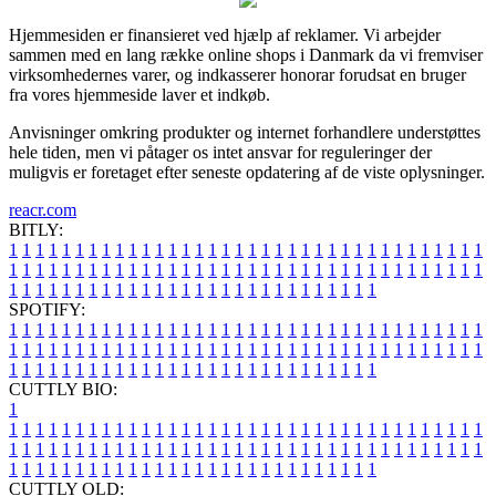
Hjemmesiden er finansieret ved hjælp af reklamer. Vi arbejder
sammen med en lang række online shops i Danmark da vi fremviser
virksomhedernes varer, og indkasserer honorar forudsat en bruger
fra vores hjemmeside laver et indkøb.
Anvisninger omkring produkter og internet forhandlere understøttes
hele tiden, men vi påtager os intet ansvar for reguleringer der
muligvis er foretaget efter seneste opdatering af de viste oplysninger.
reacr.com
BITLY:
1
1
1
1
1
1
1
1
1
1
1
1
1
1
1
1
1
1
1
1
1
1
1
1
1
1
1
1
1
1
1
1
1
1
1
1
1
1
1
1
1
1
1
1
1
1
1
1
1
1
1
1
1
1
1
1
1
1
1
1
1
1
1
1
1
1
1
1
1
1
1
1
1
1
1
1
1
1
1
1
1
1
1
1
1
1
1
1
1
1
1
1
1
1
1
1
1
1
1
1
SPOTIFY:
1
1
1
1
1
1
1
1
1
1
1
1
1
1
1
1
1
1
1
1
1
1
1
1
1
1
1
1
1
1
1
1
1
1
1
1
1
1
1
1
1
1
1
1
1
1
1
1
1
1
1
1
1
1
1
1
1
1
1
1
1
1
1
1
1
1
1
1
1
1
1
1
1
1
1
1
1
1
1
1
1
1
1
1
1
1
1
1
1
1
1
1
1
1
1
1
1
1
1
1
CUTTLY BIO:
1
1
1
1
1
1
1
1
1
1
1
1
1
1
1
1
1
1
1
1
1
1
1
1
1
1
1
1
1
1
1
1
1
1
1
1
1
1
1
1
1
1
1
1
1
1
1
1
1
1
1
1
1
1
1
1
1
1
1
1
1
1
1
1
1
1
1
1
1
1
1
1
1
1
1
1
1
1
1
1
1
1
1
1
1
1
1
1
1
1
1
1
1
1
1
1
1
1
1
1
1
CUTTLY OLD: