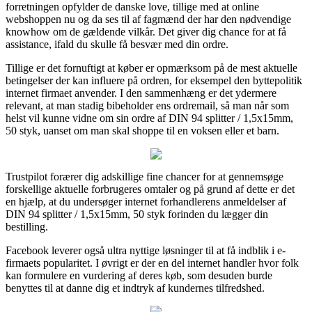
forretningen opfylder de danske love, tillige med at online
webshoppen nu og da ses til af fagmænd der har den nødvendige
knowhow om de gældende vilkår. Det giver dig chance for at få
assistance, ifald du skulle få besvær med din ordre.
Tillige er det fornuftigt at køber er opmærksom på de mest aktuelle
betingelser der kan influere på ordren, for eksempel den byttepolitik
internet firmaet anvender. I den sammenhæng er det ydermere
relevant, at man stadig bibeholder ens ordremail, så man når som
helst vil kunne vidne om sin ordre af DIN 94 splitter / 1,5x15mm,
50 styk, uanset om man skal shoppe til en voksen eller et barn.
Trustpilot forærer dig adskillige fine chancer for at gennemsøge
forskellige aktuelle forbrugeres omtaler og på grund af dette er det
en hjælp, at du undersøger internet forhandlerens anmeldelser af
DIN 94 splitter / 1,5x15mm, 50 styk forinden du lægger din
bestilling.
Facebook leverer også ultra nyttige løsninger til at få indblik i e-
firmaets popularitet. I øvrigt er der en del internet handler hvor folk
kan formulere en vurdering af deres køb, som desuden burde
benyttes til at danne dig et indtryk af kundernes tilfredshed.