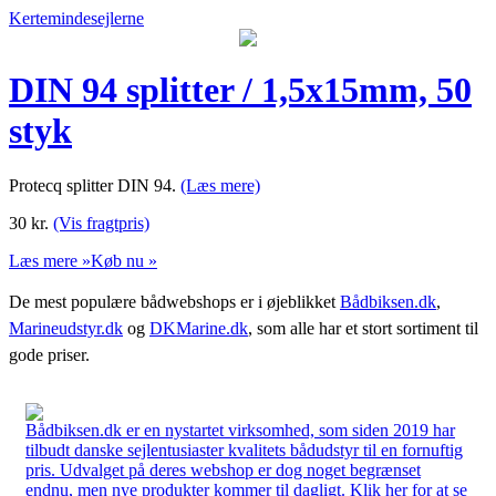
Kertemindesejlerne
DIN 94 splitter / 1,5x15mm, 50
styk
Protecq splitter DIN 94.
(Læs mere)
30
kr.
(Vis fragtpris)
Læs mere »
Køb nu »
De mest populære bådwebshops er i øjeblikket
Bådbiksen.dk
,
Marineudstyr.dk
og
DKMarine.dk
, som alle har et stort sortiment til
gode priser.
Bådbiksen.dk er en nystartet virksomhed, som siden 2019 har
tilbudt danske sejlentusiaster kvalitets bådudstyr til en fornuftig
pris. Udvalget på deres webshop er dog noget begrænset
endnu, men nye produkter kommer til dagligt. Klik her for at se