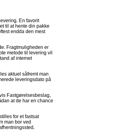
levering. En favorit
et til at hente din pakke
 oftest endda den mest
ejde. Fragtmuligheden er
e metode til levering vil
tand af internet
eles aktuel såfremt man
timerede leveringsdato på
lvis Fastgørelsesbeslag,
sådan at de har en chance
illes for et fastsat
 om man bor ved
t afhentningssted.