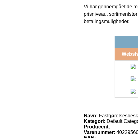
Vi har gennemgået de mes
prisniveau, sortimentstø
betalingsmuligheder.
Websh
Navn:
Fastgørelsesbesl
Kategori:
Default Catego
Producent:
Varenummer:
4022956
EAN: