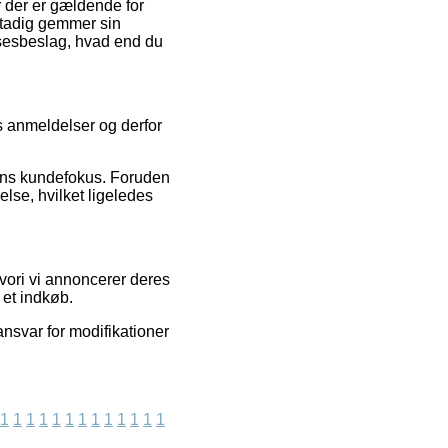
r der er gældende for
 stadig gemmer sin
lsesbeslag, hvad end du
es anmeldelser og derfor
ngens kundefokus. Foruden
lse, hvilket ligeledes
vori vi annoncerer deres
et indkøb.
nsvar for modifikationer
1
1
1
1
1
1
1
1
1
1
1
1
1