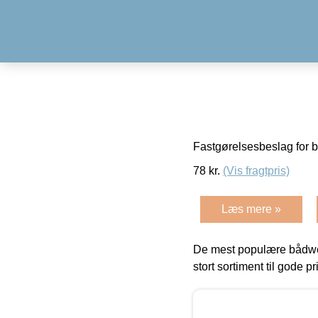
Fastgørelsesbeslag for b
78
kr.
(Vis fragtpris)
Læs mere »
De mest populære bådwe
stort sortiment til gode pr