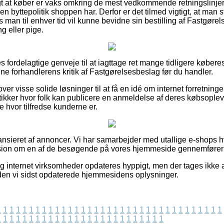
igt at køber er vaks omkring de mest vedkommende retningslinje
ken byttepolitik shoppen har. Derfor er det tilmed vigtigt, at man
 man til enhver tid vil kunne bevidne sin bestilling af Fastgøre
g eller pige.
les fordelagtige genveje til at iagttage ret mange tidligere køber
line forhandlerens kritik af Fastgørelsesbeslag før du handler.
er visse solide løsninger til at få en idé om internet forretni
ikker hvor folk kan publicere en anmeldelse af deres købsopleve
 hvor tilfredse kunderne er.
nsieret af annoncer. Vi har samarbejder med utallige e-shops h
ovision om en af de besøgende på vores hjemmeside gennemfører 
g internet virksomheder opdateres hyppigt, men der tages ikke a
siden vi sidst opdaterede hjemmesidens oplysninger.
1
1
1
1
1
1
1
1
1
1
1
1
1
1
1
1
1
1
1
1
1
1
1
1
1
1
1
1
1
1
1
1
1
1
1
1
1
1
1
1
1
1
1
1
1
1
1
1
1
1
1
1
1
1
1
1
1
1
1
1
1