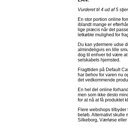
Vurderet til
4
ud af 5 stje
En stor portion online for
iblandt mange er efterhånd
lige præcis når det passe
letkøbte mulighed for fr
Du kan ydermere udse dig a
almindeligvis en lille s
dog til enhver tid være at
selskabets hjemsted.
Fragttiden på Default Ca
har behov for varen nu og
det vedkommende produk
En hel del online forhan
men som ikke desto mindr
for at nå at få produktet k
Flere webshops tilbyder fr
beløb. Alternativt skull
Silkeborg, Værløse eller S