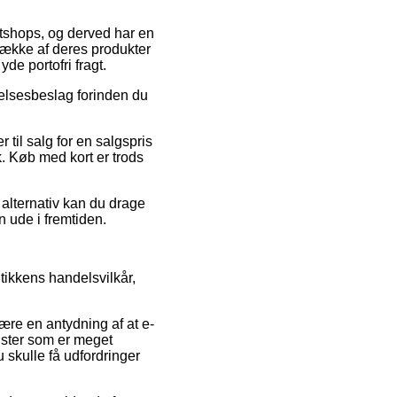
netshops, og derved har en
række af deres produkter
de portofri fragt.
ørelsesbeslag forinden du
til salg for en salgspris
k. Køb med kort er trods
alternativ kan du drage
n ude i fremtiden.
ikkens handelsvilkår,
re en antydning af at e-
lister som er meget
 skulle få udfordringer