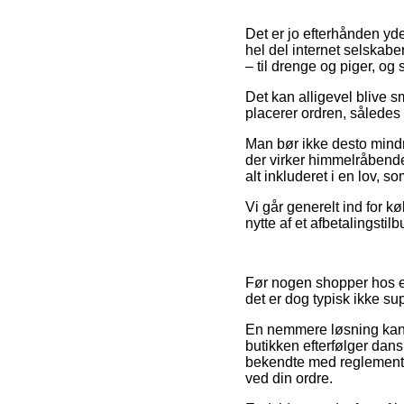
Det er jo efterhånden yde
hel del internet selskab
– til drenge og piger, og
Det kan alligevel blive s
placerer ordren, således 
Man bør ikke desto mindre
der virker himmelråbende 
alt inkluderet i en lov, 
Vi går generelt ind for 
nytte af et afbetalingstil
Før nogen shopper hos e
det er dog typisk ikke s
En nemmere løsning kan v
butikken efterfølger dans
bekendte med reglementet
ved din ordre.