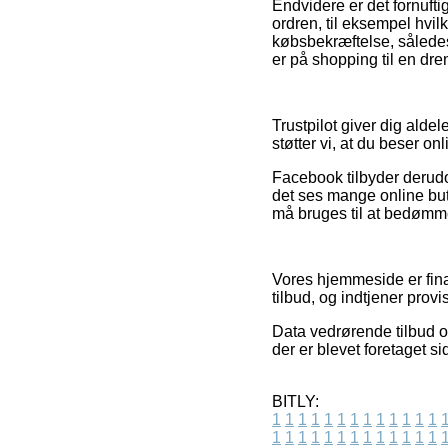
Endvidere er det fornuft
ordren, til eksempel hvil
købsbekræftelse, således
er på shopping til en dren
Trustpilot giver dig alde
støtter vi, at du beser on
Facebook tilbyder derudov
det ses mange online but
må bruges til at bedømme
Vores hjemmeside er fina
tilbud, og indtjener pr
Data vedrørende tilbud o
der er blevet foretaget 
BITLY:
1
1
1
1
1
1
1
1
1
1
1
1
1
1
1
1
1
1
1
1
1
1
1
1
1
1