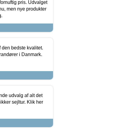
fornuftig pris. Udvalget
u, men nye produkter
g.
den bedste kvalitet.
erandører i Danmark.
de udvalg af alt det
kker sejltur. Klik her