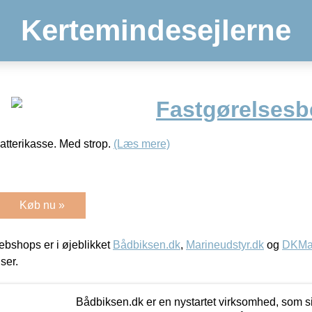
Kertemindesejlerne
Fastgørelsesb
atterikasse. Med strop.
(Læs mere)
Køb nu »
bshops er i øjeblikket
Bådbiksen.dk
,
Marineudstyr.dk
og
DKMar
iser.
Bådbiksen.dk er en nystartet virksomhed, som si