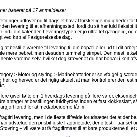
rner baseret på
17
anmeldelser
retninger udlover nu til dags et hav af forskellige muligheder for 
en levering til et afhentningssted, fordi du så har fuld fleksibilit
r ind i din kalender. Leveringstypen er jo ultra let gængelig, og
agt ved køb af Fastgørelsesbeslag.
t bestille varerne til levering til din bopæl eller ud til dit arb
mule mere pebret, men desuden temmelig simpel. Den mest letkøbt
 hente varerne selv, hvilket dog kræver at du har bopæl i kort afs
tegory > Motor og styring > Marinebatterier er selvfølgelig særd
 her, og herved er det rigtig aktuelt at man kontrollerer den es
t.
dlere giver løfte om 1 hverdags levering på flere varer, eksempe
e antager at bestillingen fuldbyrdes inden et fast klokkeslæt, 
largjort forud for at medarbejderne får fri.
agtfri levering, men i de fleste tilfælde forudsætter det at der best
e man udvælge den prisbilligste fragtmetode, der oftest – uanset
tøvring – vil være at få fragtfirmaet til at køre produkterne til e