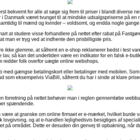
rst bekvemt for alle at søge sig frem til priser i blandt diverse 
er i Danmark været tvunget til at mindske udsalgspriserne på en 
 samtidig til mænd og kvinder – voldsomt, og endda nogle gange y
mart at studere visse forhandlere på nettet efter rabat på Fastg
at man er tryg ved at indhente den prisbilligste pris.
 ikke glemme, at såfremt en e-shop reklamerer bedst i test varer 
lav, så kan det undertiden være en indikator for en falsk e-buti
som redder folk overfor uægte online webshops.
køb med gængse betalingskort eller betalinger med mobilen. Som 
bud som eksempelvis ViaBill, såfremt du har i sinde at klare prise
n forretning på nettet behøver man i reglen gennemløbe webbut
uper spændende.
ære at granske om online firmaet er e-mærket, hvilket burde væ
k lovgivning, og at e-handlen lejlighedsvis besigtiges af specia
 på området. Dette er desuden din genvej til opbakning, når du