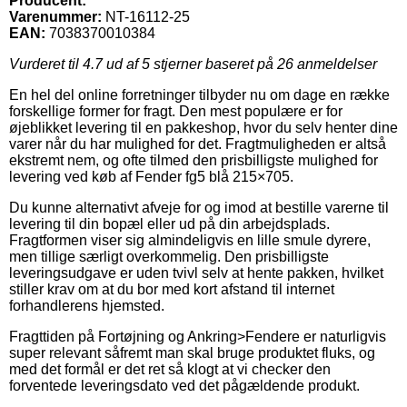
Producent:
Varenummer:
NT-16112-25
EAN:
7038370010384
Vurderet til
4.7
ud af 5 stjerner baseret på
26
anmeldelser
En hel del online forretninger tilbyder nu om dage en række
forskellige former for fragt. Den mest populære er for
øjeblikket levering til en pakkeshop, hvor du selv henter dine
varer når du har mulighed for det. Fragtmuligheden er altså
ekstremt nem, og ofte tilmed den prisbilligste mulighed for
levering ved køb af Fender fg5 blå 215×705.
Du kunne alternativt afveje for og imod at bestille varerne til
levering til din bopæl eller ud på din arbejdsplads.
Fragtformen viser sig almindeligvis en lille smule dyrere,
men tillige særligt overkommelig. Den prisbilligste
leveringsudgave er uden tvivl selv at hente pakken, hvilket
stiller krav om at du bor med kort afstand til internet
forhandlerens hjemsted.
Fragttiden på Fortøjning og Ankring>Fendere er naturligvis
super relevant såfremt man skal bruge produktet fluks, og
med det formål er det ret så klogt at vi checker den
forventede leveringsdato ved det pågældende produkt.