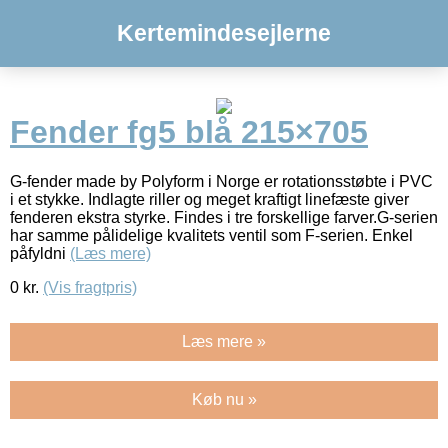
Kertemindesejlerne
Fender fg5 blå 215×705
G-fender made by Polyform i Norge er rotationsstøbte i PVC
i et stykke. Indlagte riller og meget kraftigt linefæste giver
fenderen ekstra styrke. Findes i tre forskellige farver.G-serien
har samme pålidelige kvalitets ventil som F-serien. Enkel
påfyldni
(Læs mere)
0
kr.
(Vis fragtpris)
Læs mere »
Køb nu »