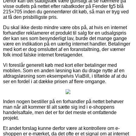
Derfor kan det stadigvæk være gunstigt at se nærmere på
visse outlets på nettet efter rabatkoder på Fender fg5 blå
215×705 inden du gennemfører dit køb, så man er tryg ved
at få den prisbilligste pris.
Du skal ikke desto mindre være obs på, at hvis en internet
forhandler reklamerer et produkt til salg for en udsalgspris
der kan ses som besynderligt lav, burde det mange gange
være en indikation på en uærlig internet handler. Betalinger
med kort er dog omsluttet af en foranstaltning, der værner
folk imod falske internet foretagender.
Vi foreslår generelt køb med kort eller betalinger med
mobilen. Som en anden løsning kan du drage nytte af en
afdragsløsning som eksempelvis ViaBill, i tilfælde af at du
ser en fordel i at dække prisen af flere omgange.
Inden nogen bestiller på en forhandler på nettet behøver
man når alt kommer til alt sætte sig ind i e-shoppens
handelsaftale, men det er for det meste et omfattende
projekt.
Et andet forslag kunne derfor være at kontrollere om e-
shoppen er e-mærket, da det ofte er et signal om at internet