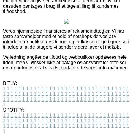
mulighed for at give en anmeldelse af deres køb, hvilket
desuden bør tages i brug til at tage stilling til kundernes
tilfredshed.
Vores hjemmeside finansieres af reklameindtægter. Vi har
faste samarbejder med et hold af netshops derved at vi
introducerer butikkernes tilbud, og indkasserer godtgørelse i
tilfælde af at de brugere vi sender videre laver et indkøb.
Vejledning angående tilbud og webbutikker opdateres hele
tiden, men vi ønsker ikke at påtage os ansvaret for rettelser
der er udført efter at vi sidst opdaterede vores informationer.
BITLY:
1
1
1
1
1
1
1
1
1
1
1
1
1
1
1
1
1
1
1
1
1
1
1
1
1
1
1
1
1
1
1
1
1
1
1
1
1
1
1
1
1
1
1
1
1
1
1
1
1
1
1
1
1
1
1
1
1
1
1
1
1
1
1
1
1
1
1
1
1
1
1
1
1
1
1
1
1
1
1
1
1
1
1
1
1
1
1
1
1
1
1
1
1
1
1
1
1
1
1
1
SPOTIFY:
1
1
1
1
1
1
1
1
1
1
1
1
1
1
1
1
1
1
1
1
1
1
1
1
1
1
1
1
1
1
1
1
1
1
1
1
1
1
1
1
1
1
1
1
1
1
1
1
1
1
1
1
1
1
1
1
1
1
1
1
1
1
1
1
1
1
1
1
1
1
1
1
1
1
1
1
1
1
1
1
1
1
1
1
1
1
1
1
1
1
1
1
1
1
1
1
1
1
1
1