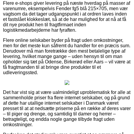
Flere e-shops giver levering på næste hverdag på masser af
varenumre, eksempelvis Fender fg5 blå 215×705, men vær
vagtsom da det tager udgangspunkt i at ordren laves inden
et fastslået klokkeslæt, så at de har mulighed for at nå at få
dit nye produkt hen til fragtfirmaet inden
logistikmedarbejderne har fyraften.
Flere online selskaber byder på fragt uden omkostninger,
men for det meste kun såfremt du handler for en præcis sum.
Derudover må man foretrække den mest betalelige type af
levering, hvilket mange gange – uden hensyn til om man
opholder sig tæt på Odense, Birkerød eller Aars – vil være at
få fragtmanden til at bringe dine produkter til et
udleveringssted.
Det har vist sig at være ualmindeligt uproblematisk for alle at
sammenholde priser fra flere internet selskaber, og på grund
af dette har utallige internet selskaber i Danmark været
presset til at at nedsætte priserne på en række af deres varer
– til piger og drenge, og samtidig til damer og herrer –
betragteligt, og endda nogle gange tilbyde fragt uden
omkostninger.