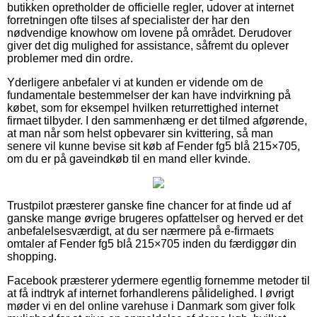
butikken opretholder de officielle regler, udover at internet
forretningen ofte tilses af specialister der har den
nødvendige knowhow om lovene på området. Derudover
giver det dig mulighed for assistance, såfremt du oplever
problemer med din ordre.
Yderligere anbefaler vi at kunden er vidende om de
fundamentale bestemmelser der kan have indvirkning på
købet, som for eksempel hvilken returrettighed internet
firmaet tilbyder. I den sammenhæng er det tilmed afgørende,
at man når som helst opbevarer sin kvittering, så man
senere vil kunne bevise sit køb af Fender fg5 blå 215×705,
om du er på gaveindkøb til en mand eller kvinde.
Trustpilot præsterer ganske fine chancer for at finde ud af
ganske mange øvrige brugeres opfattelser og herved er det
anbefalelsesværdigt, at du ser nærmere på e-firmaets
omtaler af Fender fg5 blå 215×705 inden du færdiggør din
shopping.
Facebook præsterer ydermere egentlig fornemme metoder til
at få indtryk af internet forhandlerens pålidelighed. I øvrigt
møder vi en del online varehuse i Danmark som giver folk