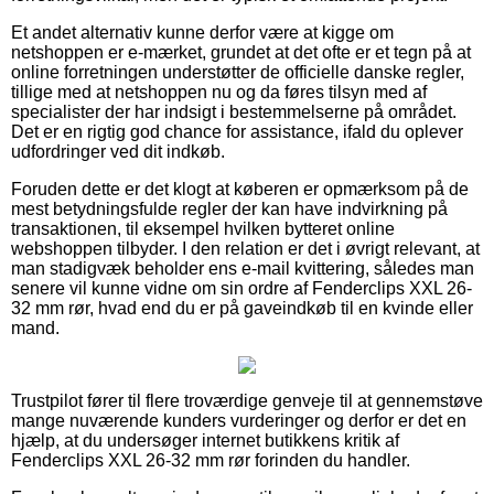
Et andet alternativ kunne derfor være at kigge om
netshoppen er e-mærket, grundet at det ofte er et tegn på at
online forretningen understøtter de officielle danske regler,
tillige med at netshoppen nu og da føres tilsyn med af
specialister der har indsigt i bestemmelserne på området.
Det er en rigtig god chance for assistance, ifald du oplever
udfordringer ved dit indkøb.
Foruden dette er det klogt at køberen er opmærksom på de
mest betydningsfulde regler der kan have indvirkning på
transaktionen, til eksempel hvilken bytteret online
webshoppen tilbyder. I den relation er det i øvrigt relevant, at
man stadigvæk beholder ens e-mail kvittering, således man
senere vil kunne vidne om sin ordre af Fenderclips XXL 26-
32 mm rør, hvad end du er på gaveindkøb til en kvinde eller
mand.
Trustpilot fører til flere troværdige genveje til at gennemstøve
mange nuværende kunders vurderinger og derfor er det en
hjælp, at du undersøger internet butikkens kritik af
Fenderclips XXL 26-32 mm rør forinden du handler.