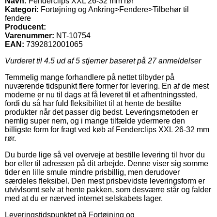
Navn:
Fenderclips XXL 26-32 mm rør
Kategori:
Fortøjning og Ankring>Fendere>Tilbehør til
fendere
Producent:
Varenummer:
NT-10754
EAN:
7392812001065
Vurderet til
4.5
ud af 5 stjerner baseret på
27
anmeldelser
Temmelig mange forhandlere på nettet tilbyder på
nuværende tidspunkt flere former for levering. En af de mest
moderne er nu til dags at få leveret til et afhentningssted,
fordi du så har fuld fleksibilitet til at hente de bestilte
produkter når det passer dig bedst. Leveringsmetoden er
nemlig super nem, og i mange tilfælde ydermere den
billigste form for fragt ved køb af Fenderclips XXL 26-32 mm
rør.
Du burde lige så vel overveje at bestille levering til hvor du
bor eller til adressen på dit arbejde. Denne viser sig somme
tider en lille smule mindre prisbillig, men derudover
særdeles fleksibel. Den mest prisbevidste leveringsform er
utvivlsomt selv at hente pakken, som desværre står og falder
med at du er nærved internet selskabets lager.
Leveringstidspunktet på Fortøjning og