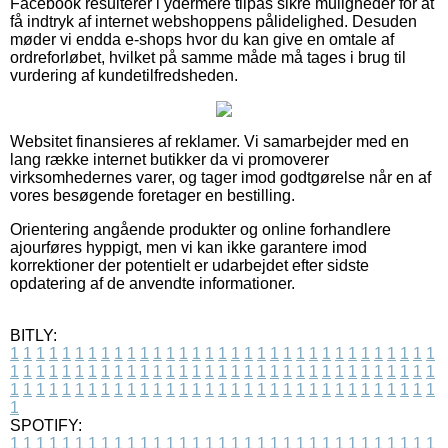
Facebook resulterer i ydermere tilpas sikre muligheder for at
få indtryk af internet webshoppens pålidelighed. Desuden
møder vi endda e-shops hvor du kan give en omtale af
ordreforløbet, hvilket på samme måde må tages i brug til
vurdering af kundetilfredsheden.
Websitet finansieres af reklamer. Vi samarbejder med en
lang række internet butikker da vi promoverer
virksomhedernes varer, og tager imod godtgørelse når en af
vores besøgende foretager en bestilling.
Orientering angående produkter og online forhandlere
ajourføres hyppigt, men vi kan ikke garantere imod
korrektioner der potentielt er udarbejdet efter sidste
opdatering af de anvendte informationer.
BITLY:
1
1
1
1
1
1
1
1
1
1
1
1
1
1
1
1
1
1
1
1
1
1
1
1
1
1
1
1
1
1
1
1
1
1
1
1
1
1
1
1
1
1
1
1
1
1
1
1
1
1
1
1
1
1
1
1
1
1
1
1
1
1
1
1
1
1
1
1
1
1
1
1
1
1
1
1
1
1
1
1
1
1
1
1
1
1
1
1
1
1
1
1
1
1
1
1
1
1
1
1
SPOTIFY:
1
1
1
1
1
1
1
1
1
1
1
1
1
1
1
1
1
1
1
1
1
1
1
1
1
1
1
1
1
1
1
1
1