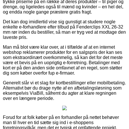
trykke priserne på en række af deres produkter – til piger og
drenge, og ligeledes også til mænd og kvinder – en hel del,
og endda nogle gange præstere gratis fragt.
Det kan dog imidlertid vise sig gunstigt at studere nogle
enkelte e-forhandlere efter tilbud på Fenderclips XXL 26-32
mm rør inden du bestiller, så man er tryg ved at modtage den
laveste pris.
Man må blot være klar over, at i tilfælde af at en internet
webshop reklamerer produkter for en salgspris der kan ses
som ekstraordinært overkommelig, så kan det for det meste
være et bevis på en uoprigtig e-forretning. Betalinger med
kort er på den anden side omfavnet af en regel, som støtter
dig som køber overfor fup e-firmaer.
Generelt slår vi et slag for kortbestillinger eller mobilbetaling.
Alternativt bør du drage nytte af en afbetalingsløsning som
eksempelvis ViaBill, såfremt du agter at klare regningen
over en længere periode.
Forud for at folk køber på en forhandler på nettet behøver
man til hver en tid sætte sig ind i e-shoppens
forretningsvilkår, men det er typisk et omfattende projekt.