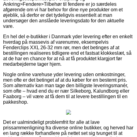
Ankring>Fendere>Tilbehør til fendere er jo særdeles
afgørende om vi har behov for dine nye produkter om et
øjeblik, så derfor er det tydeligvis essentielt at man
undersøger den anslåede leveringsdato for den aktuelle
vare.
En hel del e-butikker i Danmark yder levering efter en enkelt
hverdag på massevis af varenumre, eksempelvis
Fenderclips XXL 26-32 mm rør, men det betinges af at
bestillingen realiseres tidligere end et fastsat klokkeslæt, så
at de har en chance for at nå at få produktet klargjort før
medarbejderne tager hjem.
Nogle online varehuse yder levering uden omkostninger,
men ofte er det betinget af at du køber for en bestemt pris.
Som alternativ kan man tage den billigste leveringsmanér,
som ofte – hvad end du er nær Silkeborg, Kalundborg eller
Faaborg – vil være at få dem til at levere bestillingen til en
pakkeshop.
Det er ualmindeligt problemfrit for alle at lave
prissammenligning fra diverse online butikker, og herved har
en lang række forhandlere på nettet set sig tvunget til at