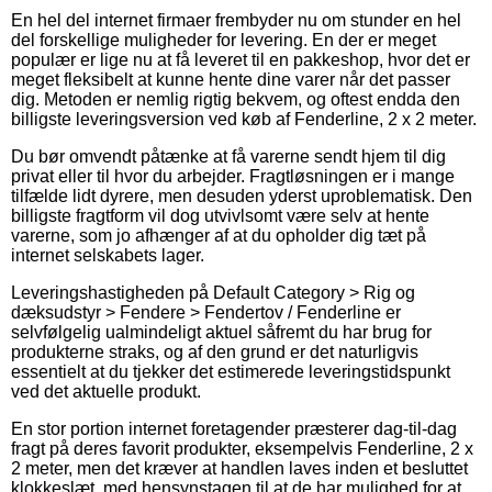
En hel del internet firmaer frembyder nu om stunder en hel
del forskellige muligheder for levering. En der er meget
populær er lige nu at få leveret til en pakkeshop, hvor det er
meget fleksibelt at kunne hente dine varer når det passer
dig. Metoden er nemlig rigtig bekvem, og oftest endda den
billigste leveringsversion ved køb af Fenderline, 2 x 2 meter.
Du bør omvendt påtænke at få varerne sendt hjem til dig
privat eller til hvor du arbejder. Fragtløsningen er i mange
tilfælde lidt dyrere, men desuden yderst uproblematisk. Den
billigste fragtform vil dog utvivlsomt være selv at hente
varerne, som jo afhænger af at du opholder dig tæt på
internet selskabets lager.
Leveringshastigheden på Default Category > Rig og
dæksudstyr > Fendere > Fendertov / Fenderline er
selvfølgelig ualmindeligt aktuel såfremt du har brug for
produkterne straks, og af den grund er det naturligvis
essentielt at du tjekker det estimerede leveringstidspunkt
ved det aktuelle produkt.
En stor portion internet foretagender præsterer dag-til-dag
fragt på deres favorit produkter, eksempelvis Fenderline, 2 x
2 meter, men det kræver at handlen laves inden et besluttet
klokkeslæt, med hensynstagen til at de har mulighed for at