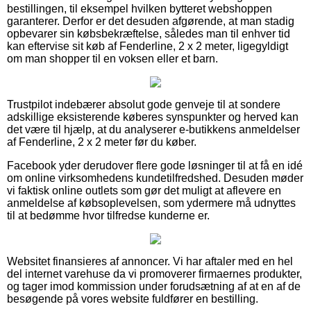
bestillingen, til eksempel hvilken bytteret webshoppen
garanterer. Derfor er det desuden afgørende, at man stadig
opbevarer sin købsbekræftelse, således man til enhver tid
kan eftervise sit køb af Fenderline, 2 x 2 meter, ligegyldigt
om man shopper til en voksen eller et barn.
Trustpilot indebærer absolut gode genveje til at sondere
adskillige eksisterende køberes synspunkter og herved kan
det være til hjælp, at du analyserer e-butikkens anmeldelser
af Fenderline, 2 x 2 meter før du køber.
Facebook yder derudover flere gode løsninger til at få en idé
om online virksomhedens kundetilfredshed. Desuden møder
vi faktisk online outlets som gør det muligt at aflevere en
anmeldelse af købsoplevelsen, som ydermere må udnyttes
til at bedømme hvor tilfredse kunderne er.
Websitet finansieres af annoncer. Vi har aftaler med en hel
del internet varehuse da vi promoverer firmaernes produkter,
og tager imod kommission under forudsætning af at en af de
besøgende på vores website fuldfører en bestilling.