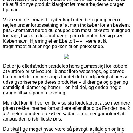
nå at få dit nye produkt klargjort før medarbejderne drager
hjemad.
Visse online firmaer tilbyder fragt uden beregning, men i
reglen under forudsætning af at man indkøber for en bestemt
pris. Alternativt burde du snuppe den mest letkøbte mulighed
for fragt, hvilket ofte – uafhængig om du opholder sig nær
København, Hjørring eller Ebeltoft – vil være at få
fragtfirmaet til at bringe pakken til en pakkeshop.
Det er jo efterhånden særdeles hensigtsmæssigt for købere
at vurdere prisniveauet i blandt flere webshops, og derved
har en hel del online shops fundet det uundgåeligt at presse
udsalgspriserne på deres produkter – til drenge og piger, og
samtidig til damer og herrer – en hel del, og endda nogle
gange tilbyde portofri levering.
Men det kan til hver en tid vise sig fordelagtigt at se nærmere
på en række internet forhandlere efter tilbud på Fenderline, 2
x 2 meter forinden du køber, sådan at man er garanteret at
antage den prisbilligste pris.
Du skal lige meget hvad være så påvagt, at ifald en online