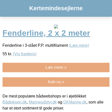
Kertemindesejlerne
Fenderline, 2 x 2 meter
Fenderline i 3-slået P.P. multifilament
(Læs mere)
55
kr.
(Vis fragtpris)
Læs mere »
Køb nu »
De mest populære bådwebshops er i øjeblikket
Bådbiksen.dk
,
Marineudstyr.dk
og
DKMarine.dk
, som alle
har et stort sortiment til gode priser.