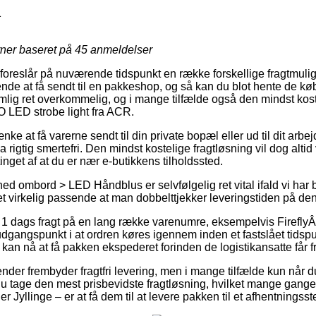
1
rner baseret på
45
anmeldelser
foreslår på nuværende tidspunkt en række forskellige fragtmuli
nde at få sendt til en pakkeshop, og så kan du blot hente de kø
emlig ret overkommelig, og i mange tilfælde også den mindst kos
 LED strobe light fra ACR.
nke at få varerne sendt til din private bopæl eller ud til dit arbe
rigtig smertefri. Den mindst kostelige fragtløsning vil dog altid
inget af at du er nær e-butikkens tilholdssted.
ed ombord > LED Håndblus er selvfølgelig ret vital ifald vi har 
et virkelig passende at man dobbelttjekker leveringstiden på den
r 1 dags fragt på en lang række varenumre, eksempelvis Firefl
dgangspunkt i at ordren køres igennem inden et fastslået tids
t kan nå at få pakken ekspederet forinden de logistikansatte får fr
nder frembyder fragtfri levering, men i mange tilfælde kun når du 
 du tage den mest prisbevidste fragtløsning, hvilket mange gan
 Jyllinge – er at få dem til at levere pakken til et afhentningsst