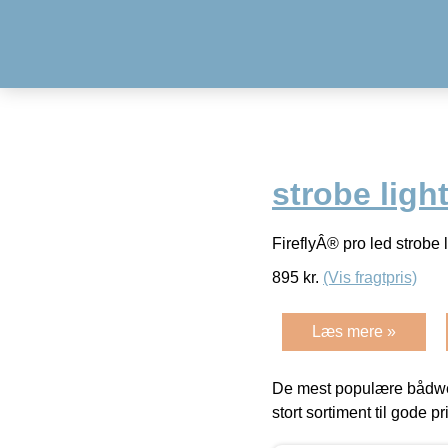
strobe ligh
FireflyÂ® pro led strobe 
895
kr.
(Vis fragtpris)
Læs mere »
De mest populære bådwe
stort sortiment til gode pr