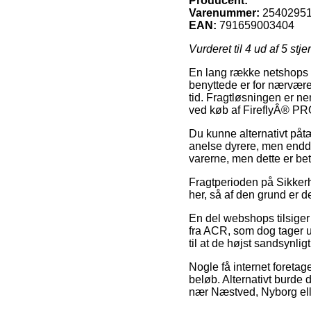
Producent:
Varenummer:
2540295
EAN:
791659003404
Vurderet til
4
ud af 5 stje
En lang række netshops 
benyttede er for nærvære
tid. Fragtløsningen er n
ved køb af FireflyÂ® PRO
Du kunne alternativt påtæ
anelse dyrere, men endda 
varerne, men dette er bet
Fragtperioden på Sikkerh
her, så af den grund er d
En del webshops tilsige
fra ACR, som dog tager u
til at de højst sandsynlig
Nogle få internet foretage
beløb. Alternativt burde
nær Næstved, Nyborg eller