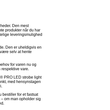
gheder. Den mest
bte produkter når du har
telige leveringsmulighed
jde. Den er uheldigvis en
 være selv at hente
behov for varen nu og
 respektive vare.
yÂ® PRO LED strobe light
punkt, med hensynstagen
i.
bestiller for et fastsat
ge – om man opholder sig
ed.