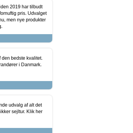
den 2019 har tilbudt
fornuftig pris. Udvalget
u, men nye produkter
g.
den bedste kvalitet.
erandører i Danmark.
de udvalg af alt det
kker sejltur. Klik her