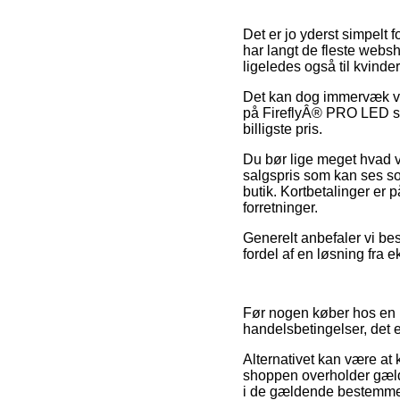
Det er jo yderst simpelt f
har langt de fleste websh
ligeledes også til kvind
Det kan dog immervæk vis
på FireflyÂ® PRO LED str
billigste pris.
Du bør lige meget hvad væ
salgspris som kan ses som
butik. Kortbetalinger er 
forretninger.
Generelt anbefaler vi be
fordel af en løsning fra 
Før nogen køber hos en i
handelsbetingelser, det e
Alternativet kan være at
shoppen overholder gælde
i de gældende bestemmel