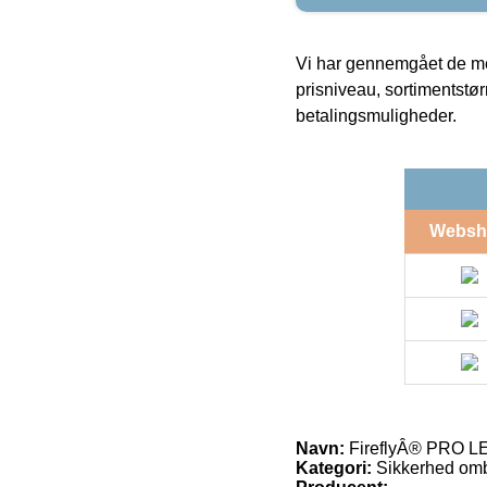
Vi har gennemgået de mes
prisniveau, sortimentstø
betalingsmuligheder.
Websh
Navn:
FireflyÂ® PRO LED
Kategori:
Sikkerhed om