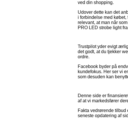
ved din shopping.
Udover dette kan det an
i forbindelse med købet, f
relevant, at man når som 
PRO LED strobe light fra
Trustpilot yder evigt ærl
det godt, at du tjekker 
ordre.
Facebook byder på endvi
kundefokus. Her ser vi e
som desuden kan benyttes t
Denne side er finansiere
af at vi markedsfører de
Fakta vedrørende tilbud o
seneste opdatering af si