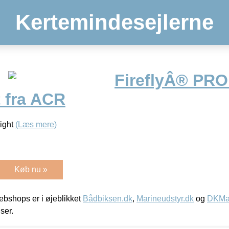
Kertemindesejlerne
FireflyÂ® PR
t fra ACR
light
(Læs mere)
Køb nu »
bshops er i øjeblikket
Bådbiksen.dk
,
Marineudstyr.dk
og
DKMar
iser.