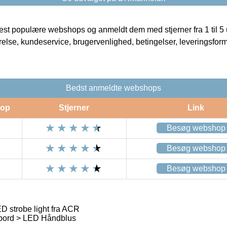
t populære webshops og anmeldt dem med stjerner fra 1 til 5 ud
rrelse, kundeservice, brugervenlighed, betingelser, leveringsfor
Bedst anmeldte webshops
op
Stjerner
Link
Besøg webshop
Besøg webshop
Besøg webshop
 strobe light fra ACR
bord > LED Håndblus