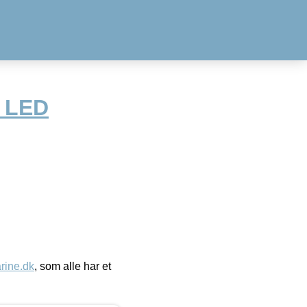
O LED
ine.dk
, som alle har et