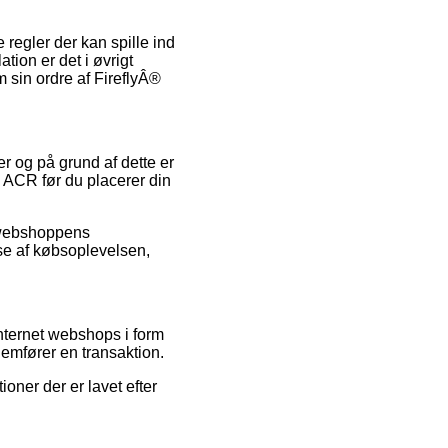
egler der kan spille ind
ation er det i øvrigt
m sin ordre af FireflyÂ®
er og på grund af dette er
 ACR før du placerer din
t webshoppens
se af købsoplevelsen,
internet webshops i form
emfører en transaktion.
ioner der er lavet efter