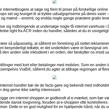
or internetbrugere at søge sig frem til priser på forskellige onli
ops set sig tvunget til at trykke udsalgspriserne på deres varer –
er og mænd – enormt, og endda nogle gange præstere gratis leve
e sig indbringende at undersøge nogle få internet varehuse i 
obe light fra ACR inden du handler, således at du er usvigeligt
re så påpasselig, at såfremt en forretning på nettet reklamerer 
 besynderligt letkøbt, er det undertiden være et faresignal om e
på den anden side inkluderet i en orden, der beskytter os imod uæ
stillinger med kort eller betalinger med mobilen. Som en anden
eksempelvis ViaBill, såfremt du agter at afdrage regningen af fl
nternet handler bør de de facto gøre sig bekendt med indholde
r dog gerne ikke særlig interessant.
 kigge om internet shoppen er godkendt af e-mærket, som bør vær
nde dansk lovgivning, foruden at e-shoppen ofte kontrolleres af
ser. Dette er en god mulighed for en hjælpende hånd, når du u