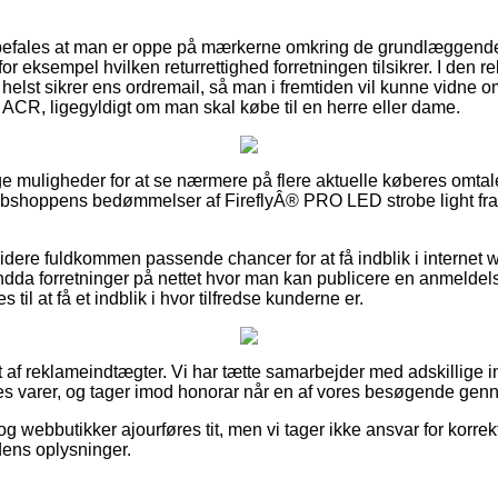
befales at man er oppe på mærkerne omkring de grundlæggende r
or eksempel hvilken returrettighed forretningen tilsikrer. I den rel
helst sikrer ens ordremail, så man i fremtiden vil kunne vidne o
 ACR, ligegyldigt om man skal købe til en herre eller dame.
ige muligheder for at se nærmere på flere aktuelle køberes omtal
webshoppens bedømmelser af FireflyÂ® PRO LED strobe light fra
dere fuldkommen passende chancer for at få indblik i interne
ndda forretninger på nettet hvor man kan publicere en anmeldel
il at få et indblik i hvor tilfredse kunderne er.
t af reklameindtægter. Vi har tætte samarbejder med adskillige 
res varer, og tager imod honorar når en af vores besøgende genn
g webbutikker ajourføres tit, men vi tager ikke ansvar for korrekt
dens oplysninger.