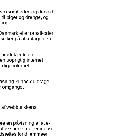
ne virksomheder, og derved
 til piger og drenge, og
ring.
Danmark efter rabatkoder
 sikker på at antage den
produkter til en
n uoprigtig internet
rlige internet
 løsning kunne du drage
ere omgange.
t af webbutikkens
e en påvisning af at e-
 eksperter der er indført
dsættes for dilemmaer