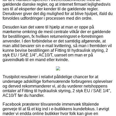
gældende danske regler, og at internet firmaet lejlighedsvis
ses til af eksperter der kender til de gældende regler.
Derudover giver det dig mulighed for at blive hjulpet, ifald du
forvoldes udfordringer i processen med din ordre.
Desuden kan det være til hjælp at man er oppe på
mærkerne omkring de mest centrale vilkår der er gældende
for bestillingen, fx hvilken returneringsret e-forretningen
anvender. I den forbindelse er det samtidig afgørende, at
man altid bevarer sin e-mail kvittering, så man i fremtiden vil
kunne bevise bestillingen af Fitting til hydraulisk styring, 2
styk EU / SAE 1/4″, AC10/T, uanset om man er på
gaveindkøb til en mand eller kvinde.
Trustpilot resulterer i relativt pålidelige chancer for at
undersøge adskillige forhenværende forbrugeres oplevelser
og derved rekommanderer vi, at du vurderer netshoppens
omtaler af Fitting til hydraulisk styring, 2 styk EU / SAE 1/4″,
AC10/T før du handler.
Facebook præsterer tilsvarende immervæk tiltalende
genveje til at få et kig ind i e-butikkens kundefokus. I øvrigt
møder vi endda online butikker hvor folk kan give en