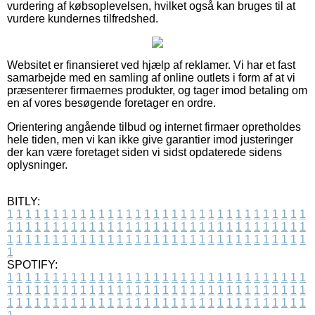
vurdering af købsoplevelsen, hvilket også kan bruges til at
vurdere kundernes tilfredshed.
Websitet er finansieret ved hjælp af reklamer. Vi har et fast
samarbejde med en samling af online outlets i form af at vi
præsenterer firmaernes produkter, og tager imod betaling om
en af vores besøgende foretager en ordre.
Orientering angående tilbud og internet firmaer opretholdes
hele tiden, men vi kan ikke give garantier imod justeringer
der kan være foretaget siden vi sidst opdaterede sidens
oplysninger.
BITLY:
1
1
1
1
1
1
1
1
1
1
1
1
1
1
1
1
1
1
1
1
1
1
1
1
1
1
1
1
1
1
1
1
1
1
1
1
1
1
1
1
1
1
1
1
1
1
1
1
1
1
1
1
1
1
1
1
1
1
1
1
1
1
1
1
1
1
1
1
1
1
1
1
1
1
1
1
1
1
1
1
1
1
1
1
1
1
1
1
1
1
1
1
1
1
1
1
1
1
1
1
SPOTIFY:
1
1
1
1
1
1
1
1
1
1
1
1
1
1
1
1
1
1
1
1
1
1
1
1
1
1
1
1
1
1
1
1
1
1
1
1
1
1
1
1
1
1
1
1
1
1
1
1
1
1
1
1
1
1
1
1
1
1
1
1
1
1
1
1
1
1
1
1
1
1
1
1
1
1
1
1
1
1
1
1
1
1
1
1
1
1
1
1
1
1
1
1
1
1
1
1
1
1
1