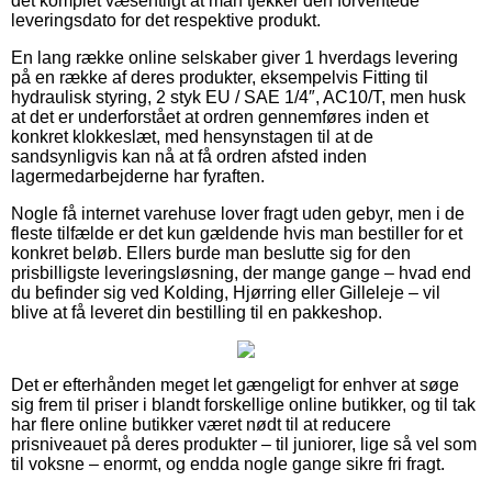
det komplet væsentligt at man tjekker den forventede
leveringsdato for det respektive produkt.
En lang række online selskaber giver 1 hverdags levering
på en række af deres produkter, eksempelvis Fitting til
hydraulisk styring, 2 styk EU / SAE 1/4″, AC10/T, men husk
at det er underforstået at ordren gennemføres inden et
konkret klokkeslæt, med hensynstagen til at de
sandsynligvis kan nå at få ordren afsted inden
lagermedarbejderne har fyraften.
Nogle få internet varehuse lover fragt uden gebyr, men i de
fleste tilfælde er det kun gældende hvis man bestiller for et
konkret beløb. Ellers burde man beslutte sig for den
prisbilligste leveringsløsning, der mange gange – hvad end
du befinder sig ved Kolding, Hjørring eller Gilleleje – vil
blive at få leveret din bestilling til en pakkeshop.
Det er efterhånden meget let gængeligt for enhver at søge
sig frem til priser i blandt forskellige online butikker, og til tak
har flere online butikker været nødt til at reducere
prisniveauet på deres produkter – til juniorer, lige så vel som
til voksne – enormt, og endda nogle gange sikre fri fragt.