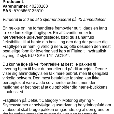
Producent:
Varenummer:
40230183
EAN:
5705666135510
Vurderet til
3.6
ud af 5 stjerner baseret på
45
anmeldelser
En række online forhandlere frembyder nu til dags en lang
række forskellige fragttyper. En af favoritterne er for
nærværende udleveringssteder, fordi du så har fuld
fleksibilitet til at hente din bestilling den dag der passer dig.
Fragttypen er nemlig vældig nem, og ofte desuden den mest
betalelige form for levering ved køb af Fitting til hydraulisk
styring, 2 styk EU / SAE 1/4″, AC10/T.
Du kunne lige så vel foretrække at bestille pakken til
levering hjem til hvor du bor eller ud på dit arbejde. Denne
viser sig almindeligvis en tak mere pebret, men til gengæld
virkelig bekvem. Den mest betalelige løsning kan ikke
benægtes at være at du selv henter ordren, men den
mulighed er betinget af at du opholder dig nær e-butikkens
tilholdssted.
Fragttiden på Default Category > Motor og styring >
Styresystemer er selvfølgelig usædvanlig betydningsfuld om
vi absolut skal bruge pakken omgående, og af den grund er