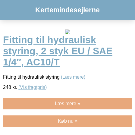
Kertemindesejlerne
Fitting til hydraulisk
styring, 2 styk EU / SAE
1/4″, AC10/T
Fitting til hydraulisk styring
(Læs mere)
248
kr.
(Vis fragtpris)
Læs mere »
Køb nu »