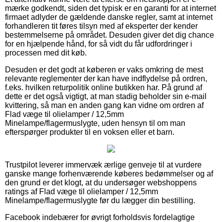
mærke godkendt, siden det typisk er en garanti for at internet
firmaet adlyder de gældende danske regler, samt at internet
forhandleren tit føres tilsyn med af eksperter der kender
bestemmelserne på området. Desuden giver det dig chance
for en hjælpende hånd, for så vidt du får udfordringer i
processen med dit køb.
Desuden er det godt at køberen er vaks omkring de mest
relevante reglementer der kan have indflydelse på ordren,
f.eks. hvilken returpolitik online butikken har. På grund af
dette er det også vigtigt, at man stadig beholder sin e-mail
kvittering, så man en anden gang kan vidne om ordren af
Flad væge til olielamper / 12,5mm
Minelampe/flagermuslygte, uden hensyn til om man
efterspørger produkter til en voksen eller et barn.
Trustpilot leverer immervæk ærlige genveje til at vurdere
ganske mange forhenværende køberes bedømmelser og af
den grund er det klogt, at du undersøger webshoppens
ratings af Flad væge til olielamper / 12,5mm
Minelampe/flagermuslygte før du lægger din bestilling.
Facebook indebærer for øvrigt forholdsvis fordelagtige