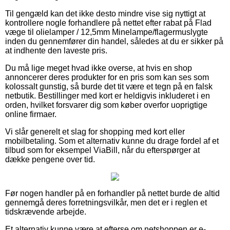
Til gengæld kan det ikke desto mindre vise sig nyttigt at
kontrollere nogle forhandlere på nettet efter rabat på Flad
væge til olielamper / 12,5mm Minelampe/flagermuslygte
inden du gennemfører din handel, således at du er sikker på
at indhente den laveste pris.
Du må lige meget hvad ikke overse, at hvis en shop
annoncerer deres produkter for en pris som kan ses som
kolossalt gunstig, så burde det tit være et tegn på en falsk
netbutik. Bestillinger med kort er heldigvis inkluderet i en
orden, hvilket forsvarer dig som køber overfor uoprigtige
online firmaer.
Vi slår generelt et slag for shopping med kort eller
mobilbetaling. Som et alternativ kunne du drage fordel af et
tilbud som for eksempel ViaBill, når du efterspørger at
dække pengene over tid.
Før nogen handler på en forhandler på nettet burde de altid
gennemgå deres forretningsvilkår, men det er i reglen et
tidskrævende arbejde.
Et alternativ kunne være at efterse om netshoppen er e-