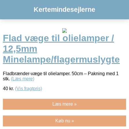
Kertemindesejlerne
Flad væge til olielamper /
12,5mm
Minelampe/flagermuslygte
Fladbrænder-væge til olielamper. 50cm – Pakning med 1
stk.
(Læs mere)
40
kr.
(Vis fragtpris)
Læs mere »
Køb nu »