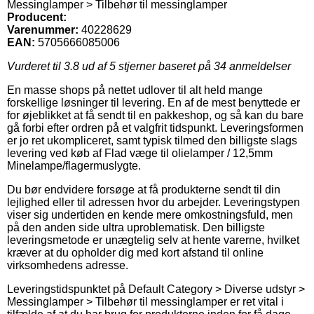
Messinglamper > Tilbehør til messinglamper
Producent:
Varenummer:
40228629
EAN:
5705666085006
Vurderet til
3.8
ud af 5 stjerner baseret på
34
anmeldelser
En masse shops på nettet udlover til alt held mange
forskellige løsninger til levering. En af de mest benyttede er
for øjeblikket at få sendt til en pakkeshop, og så kan du bare
gå forbi efter ordren på et valgfrit tidspunkt. Leveringsformen
er jo ret ukompliceret, samt typisk tilmed den billigste slags
levering ved køb af Flad væge til olielamper / 12,5mm
Minelampe/flagermuslygte.
Du bør endvidere forsøge at få produkterne sendt til din
lejlighed eller til adressen hvor du arbejder. Leveringstypen
viser sig undertiden en kende mere omkostningsfuld, men
på den anden side ultra uproblematisk. Den billigste
leveringsmetode er unægtelig selv at hente varerne, hvilket
kræver at du opholder dig med kort afstand til online
virksomhedens adresse.
Leveringstidspunktet på Default Category > Diverse udstyr >
Messinglamper > Tilbehør til messinglamper er ret vital i