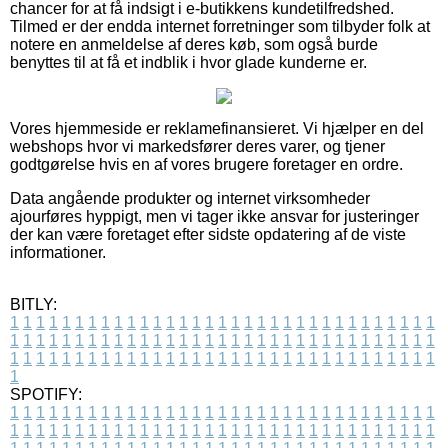
chancer for at få indsigt i e-butikkens kundetilfredshed.
Tilmed er der endda internet forretninger som tilbyder folk at
notere en anmeldelse af deres køb, som også burde
benyttes til at få et indblik i hvor glade kunderne er.
Vores hjemmeside er reklamefinansieret. Vi hjælper en del
webshops hvor vi markedsfører deres varer, og tjener
godtgørelse hvis en af vores brugere foretager en ordre.
Data angående produkter og internet virksomheder
ajourføres hyppigt, men vi tager ikke ansvar for justeringer
der kan være foretaget efter sidste opdatering af de viste
informationer.
BITLY:
1
1
1
1
1
1
1
1
1
1
1
1
1
1
1
1
1
1
1
1
1
1
1
1
1
1
1
1
1
1
1
1
1
1
1
1
1
1
1
1
1
1
1
1
1
1
1
1
1
1
1
1
1
1
1
1
1
1
1
1
1
1
1
1
1
1
1
1
1
1
1
1
1
1
1
1
1
1
1
1
1
1
1
1
1
1
1
1
1
1
1
1
1
1
1
1
1
1
1
1
SPOTIFY:
1
1
1
1
1
1
1
1
1
1
1
1
1
1
1
1
1
1
1
1
1
1
1
1
1
1
1
1
1
1
1
1
1
1
1
1
1
1
1
1
1
1
1
1
1
1
1
1
1
1
1
1
1
1
1
1
1
1
1
1
1
1
1
1
1
1