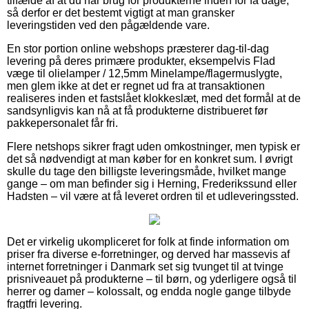
tilfælde af at du har brug for produkterne inden for få dage,
så derfor er det bestemt vigtigt at man gransker
leveringstiden ved den pågældende vare.
En stor portion online webshops præsterer dag-til-dag
levering på deres primære produkter, eksempelvis Flad
væge til olielamper / 12,5mm Minelampe/flagermuslygte,
men glem ikke at det er regnet ud fra at transaktionen
realiseres inden et fastslået klokkeslæt, med det formål at de
sandsynligvis kan nå at få produkterne distribueret før
pakkepersonalet får fri.
Flere netshops sikrer fragt uden omkostninger, men typisk er
det så nødvendigt at man køber for en konkret sum. I øvrigt
skulle du tage den billigste leveringsmåde, hvilket mange
gange – om man befinder sig i Herning, Frederikssund eller
Hadsten – vil være at få leveret ordren til et udleveringssted.
Det er virkelig ukompliceret for folk at finde information om
priser fra diverse e-forretninger, og derved har massevis af
internet forretninger i Danmark set sig tvunget til at tvinge
prisniveauet på produkterne – til børn, og yderligere også til
herrer og damer – kolossalt, og endda nogle gange tilbyde
fragtfri levering.