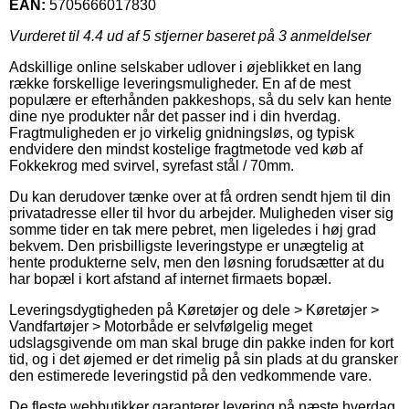
EAN:
5705666017830
Vurderet til
4.4
ud af 5 stjerner baseret på
3
anmeldelser
Adskillige online selskaber udlover i øjeblikket en lang
række forskellige leveringsmuligheder. En af de mest
populære er efterhånden pakkeshops, så du selv kan hente
dine nye produkter når det passer ind i din hverdag.
Fragtmuligheden er jo virkelig gnidningsløs, og typisk
endvidere den mindst kostelige fragtmetode ved køb af
Fokkekrog med svirvel, syrefast stål / 70mm.
Du kan derudover tænke over at få ordren sendt hjem til din
privatadresse eller til hvor du arbejder. Muligheden viser sig
somme tider en tak mere pebret, men ligeledes i høj grad
bekvem. Den prisbilligste leveringstype er unægtelig at
hente produkterne selv, men den løsning forudsætter at du
har bopæl i kort afstand af internet firmaets bopæl.
Leveringsdygtigheden på Køretøjer og dele > Køretøjer >
Vandfartøjer > Motorbåde er selvfølgelig meget
udslagsgivende om man skal bruge din pakke inden for kort
tid, og i det øjemed er det rimelig på sin plads at du gransker
den estimerede leveringstid på den vedkommende vare.
De fleste webbutikker garanterer levering på næste hverdag