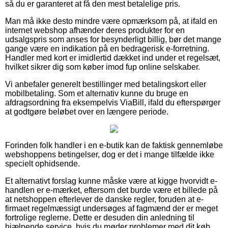
så du er garanteret at få den mest betalelige pris.
Man må ikke desto mindre være opmærksom på, at ifald en
internet webshop afhænder deres produkter for en
udsalgspris som anses for besynderligt billig, bør det mange
gange være en indikation på en bedragerisk e-forretning.
Handler med kort er imidlertid dækket ind under et regelsæt,
hvilket sikrer dig som køber imod fup online selskaber.
Vi anbefaler generelt bestillinger med betalingskort eller
mobilbetaling. Som et alternativ kunne du bruge en
afdragsordning fra eksempelvis ViaBill, ifald du efterspørger
at godtgøre beløbet over en længere periode.
Forinden folk handler i en e-butik kan de faktisk gennemløbe
webshoppens betingelser, dog er det i mange tilfælde ikke
specielt ophidsende.
Et alternativt forslag kunne måske være at kigge hvorvidt e-
handlen er e-mærket, eftersom det burde være et billede på
at netshoppen efterlever de danske regler, foruden at e-
firmaet regelmæssigt undersøges af fagmænd der er meget
fortrolige reglerne. Dette er desuden din anledning til
hjælpende service, hvis du møder problemer med dit køb.