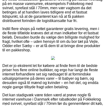
på en masse varenumre, eksempelvis Fokkekrog med
svirvel, syrefast stål / 70mm, men vær vagtsom da det
betinges af at handlen laves tidligere end et fastsat
tidspunkt, så at de garanteret kan nå at få pakken
distribueret forinden de logistikansatte har fri.
Indtil flere shops på nettet garanterer gratis levering, men i
de fleste tilfælde kræves det at man indkøber for et fastsat
beløb. Desuden burde du vælge den billigste mulighed for
fragt, hvilket ofte – uden hensyn til om du bor tæt på Vejle,
Odder eller Sæby – er at få dem til at bringe dine produkter
til en pakkeshop.
Det er jo ekstremt let for købere at finde frem til de bedste
priser hos flere online butikker, og ergo har langt de fleste
internet forhandlere set sig nødsaget til at formindske
udsalgspriserne på deres varer – til babyer og børn, og
desuden også til mænd og kvinder – en hel del, og endda
nogle gange tilbyde fragt uden betaling.
Det kan stadigvæk være tiden værd at prøve nogle få
internet varehuse i Danmark efter rabatkoder på Fokkekrog
med svirvel, syrefast stål / 70mm før du gennemfører dit køb,