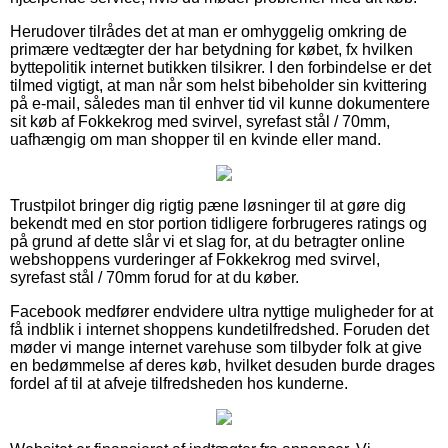
Herudover tilrådes det at man er omhyggelig omkring de
primære vedtægter der har betydning for købet, fx hvilken
byttepolitik internet butikken tilsikrer. I den forbindelse er det
tilmed vigtigt, at man når som helst bibeholder sin kvittering
på e-mail, således man til enhver tid vil kunne dokumentere
sit køb af Fokkekrog med svirvel, syrefast stål / 70mm,
uafhængig om man shopper til en kvinde eller mand.
Trustpilot bringer dig rigtig pæne løsninger til at gøre dig
bekendt med en stor portion tidligere forbrugeres ratings og
på grund af dette slår vi et slag for, at du betragter online
webshoppens vurderinger af Fokkekrog med svirvel,
syrefast stål / 70mm forud for at du køber.
Facebook medfører endvidere ultra nyttige muligheder for at
få indblik i internet shoppens kundetilfredshed. Foruden det
møder vi mange internet varehuse som tilbyder folk at give
en bedømmelse af deres køb, hvilket desuden burde drages
fordel af til at afveje tilfredsheden hos kunderne.