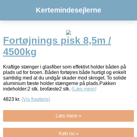
Kertemindesejlerne
Fortøjnings pisk 8,5m /
4500kg
Kraftige stænger i glasfiber som effektivt holder båden på
plads ud for broen. Båden fortøjres både hurtigt og enkelt
samtidig med at du undgår skader mod skroget. To solide
aluminium fæste holder stængerne på plads.Pakken
indeholder:2 stk. brofæste2 stk.
(Læs mere)
4823
kr.
(Vis fragtpris)
Læs mere »
Køb nu »