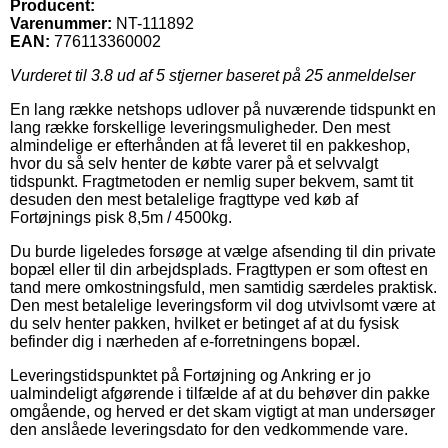
Producent:
Varenummer:
NT-111892
EAN:
776113360002
Vurderet til
3.8
ud af 5 stjerner baseret på
25
anmeldelser
En lang række netshops udlover på nuværende tidspunkt en
lang række forskellige leveringsmuligheder. Den mest
almindelige er efterhånden at få leveret til en pakkeshop,
hvor du så selv henter de købte varer på et selvvalgt
tidspunkt. Fragtmetoden er nemlig super bekvem, samt tit
desuden den mest betalelige fragttype ved køb af
Fortøjnings pisk 8,5m / 4500kg.
Du burde ligeledes forsøge at vælge afsending til din private
bopæl eller til din arbejdsplads. Fragttypen er som oftest en
tand mere omkostningsfuld, men samtidig særdeles praktisk.
Den mest betalelige leveringsform vil dog utvivlsomt være at
du selv henter pakken, hvilket er betinget af at du fysisk
befinder dig i nærheden af e-forretningens bopæl.
Leveringstidspunktet på Fortøjning og Ankring er jo
ualmindeligt afgørende i tilfælde af at du behøver din pakke
omgående, og herved er det skam vigtigt at man undersøger
den anslåede leveringsdato for den vedkommende vare.