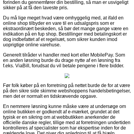
forinden du gennemfører din bestilling, så man er usvigeligt
sikker på at få den laveste pris.
Du må lige meget hvad være omhyggelig med, at ifald en
online shop tilbyder en vare til en udsalgspris som er
ekstraordinært beskeden, så bør det mange gange være en
indikation på en fup shop. Bestillinger med betalingskort er
dog indbefattet af et regelsæt, som sikrer kunden imod
uoprigtige online varehuse.
Generelt tilråder vi handler med kort eller MobilePay. Som
en anden løsning burde du drage nytte af en løsning fra
f.eks. ViaBill, forudsat du vil betale pengene i flere bidder.
Før folk køber på en forretning på nettet burde de for at være
på den sikre side skimme webshoppens handelsbetingelser,
men det er normalt en tidskrævende opgave.
En nemmere løsning kunne måske være at undersøge om
online butikken er godkendt af e-mærket, grundet at det
typisk er en sikring om at webbutikken anerkender de
officielle danske regler, tillige med at forretningen undertiden
kontrolleres af specialister som har ekspertise inden for de
gældende love. Det giver dig anledning til at få hjælp,