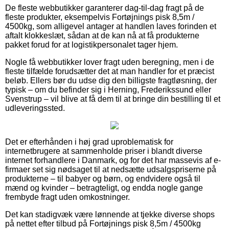
De fleste webbutikker garanterer dag-til-dag fragt på de
fleste produkter, eksempelvis Fortøjnings pisk 8,5m /
4500kg, som alligevel antager at handlen laves forinden et
aftalt klokkeslæt, sådan at de kan nå at få produkterne
pakket forud for at logistikpersonalet tager hjem.
Nogle få webbutikker lover fragt uden beregning, men i de
fleste tilfælde forudsætter det at man handler for et præcist
beløb. Ellers bør du udse dig den billigste fragtløsning, der
typisk – om du befinder sig i Herning, Frederikssund eller
Svenstrup – vil blive at få dem til at bringe din bestilling til et
udleveringssted.
Det er efterhånden i høj grad uproblematisk for
internetbrugere at sammenholde priser i blandt diverse
internet forhandlere i Danmark, og for det har massevis af e-
firmaer set sig nødsaget til at nedsætte udsalgspriserne på
produkterne – til babyer og børn, og endvidere også til
mænd og kvinder – betragteligt, og endda nogle gange
frembyde fragt uden omkostninger.
Det kan stadigvæk være lønnende at tjekke diverse shops
på nettet efter tilbud på Fortøjnings pisk 8,5m / 4500kg