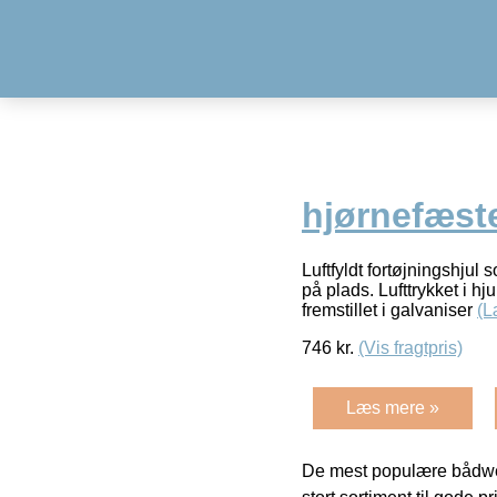
hjørnefæst
Luftfyldt fortøjningshjul
på plads. Lufttrykket i h
fremstillet i galvaniser
(L
746
kr.
(Vis fragtpris)
Læs mere »
De mest populære bådwe