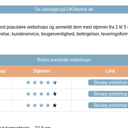
Se udvalget på DKMarine.dk
t populære webshops og anmeldt dem med stjerner fra 1 til 5 ud
rrelse, kundeservice, brugervenlighed, betingelser, leveringsfor
Bedst anmeldte webshops
op
Stjerner
Link
Besøg webshop
Besøg webshop
Besøg webshop