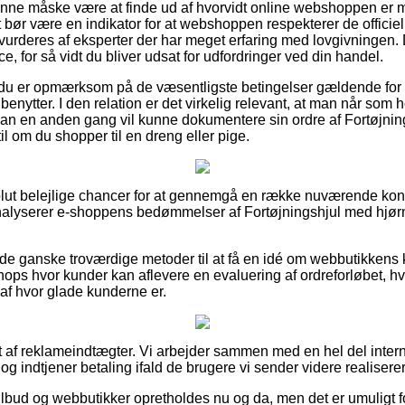
unne måske være at finde ud af hvorvidt online webshoppen er
 bør være en indikator for at webshoppen respekterer de officiell
vurderes af eksperter der har meget erfaring med lovgivningen.
ance, for så vidt du bliver udsat for udfordringer ved din handel.
 du er opmærksom på de væsentligste betingelser gældende for t
benytter. I den relation er det virkelig relevant, at man når som 
 man en anden gang vil kunne dokumentere sin ordre af Fortøjni
l om du shopper til en dreng eller pige.
solut belejlige chancer for at gennemgå en række nuværende k
 analyserer e-shoppens bedømmelser af Fortøjningshjul med hjør
de ganske troværdige metoder til at få en idé om webbutikkens
hops hvor kunder kan aflevere en evaluering af ordreforløbet, hv
k af hvor glade kunderne er.
 af reklameindtægter. Vi arbejder sammen med en hel del interne
og indtjener betaling ifald de brugere vi sender videre realiserer
lbud og webbutikker opretholdes nu og da, men det er umuligt fo