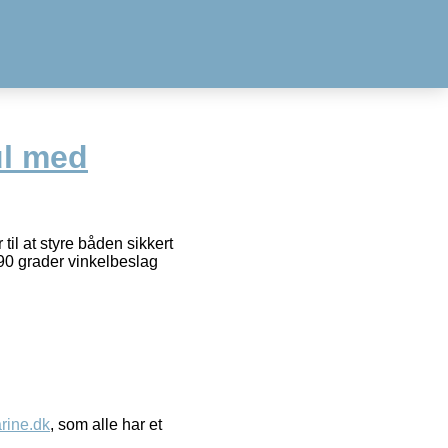
ul med
il at styre båden sikkert
.90 grader vinkelbeslag
ine.dk
, som alle har et