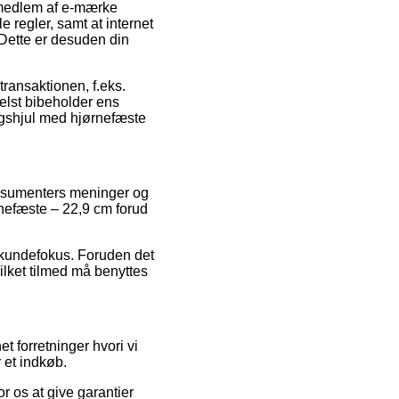
 medlem af e-mærke
e regler, samt at internet
 Dette er desuden din
ransaktionen, f.eks.
helst bibeholder ens
ngshjul med hjørnefæste
onsumenters meninger og
nefæste – 22,9 cm forud
 kundefokus. Foruden det
ilket tilmed må benyttes
t forretninger hvori vi
 et indkøb.
r os at give garantier