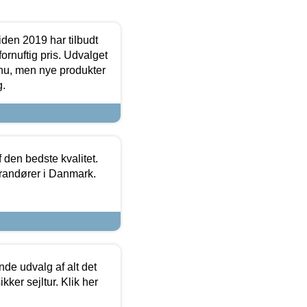
den 2019 har tilbudt
fornuftig pris. Udvalget
u, men nye produkter
g.
den bedste kvalitet.
erandører i Danmark.
de udvalg af alt det
kker sejltur. Klik her