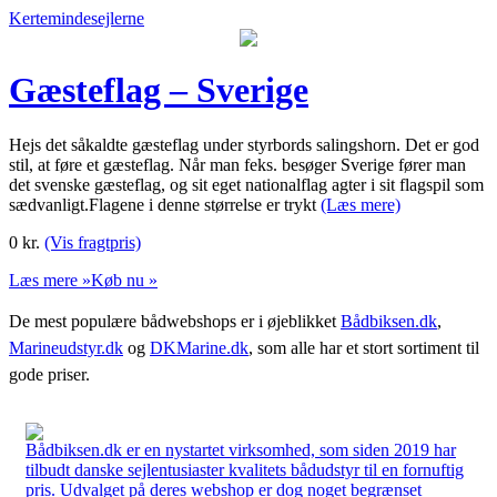
Kertemindesejlerne
Gæsteflag – Sverige
Hejs det såkaldte gæsteflag under styrbords salingshorn. Det er god
stil, at føre et gæsteflag. Når man feks. besøger Sverige fører man
det svenske gæsteflag, og sit eget nationalflag agter i sit flagspil som
sædvanligt.Flagene i denne størrelse er trykt
(Læs mere)
0
kr.
(Vis fragtpris)
Læs mere »
Køb nu »
De mest populære bådwebshops er i øjeblikket
Bådbiksen.dk
,
Marineudstyr.dk
og
DKMarine.dk
, som alle har et stort sortiment til
gode priser.
Bådbiksen.dk er en nystartet virksomhed, som siden 2019 har
tilbudt danske sejlentusiaster kvalitets bådudstyr til en fornuftig
pris. Udvalget på deres webshop er dog noget begrænset