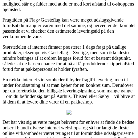
mulighed står og falder med at du er med kort afstand til e-shoppens
hjemsted.
Fragttiden på Flag>Gæsteflag kan være meget udslagsgivende
forudsat du mangler varen med det samme, og herved er det komplet
passende at vi checker den estimerede leveringstid på den
vedkommende vare.
Størstedelen af internet firmaer præsterer 1 dags fragt på utallige
produkter, eksempelvis Gæsteflag – Sverige, men som ikke desto
mindre betinges af at ordren lægges forud for et bestemt tidspunkt,
således at de har en chance for at nå at få produkterne skippet afsted
forud for at pakkepersonalet holder fyraften.
En række internet virksomheder tilbyder fragtfri levering, men tit
under forudsætning af at man køber for en konkret sum. Derudover
bør du foretrække den billigste leveringsløsning, som mange gange
– om du befinder sig tæt på Aarhus, Thisted eller Sæby – vil blive at
få dem til at levere dine varer til en pakkeshop.
Det har vist sig at være meget bekvemt for enhver at finde de bedste
priser i blandt diverse internet webshops, og så har langt de fleste
online virksomheder været tvunget til at formindske udsalgspriserne