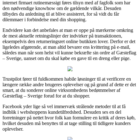
internet firmaet rutinemæssigt føres tilsyn med af fagfolk som har
den nødvendige knowhow om de gældende vilkår. Desuden
tilbydes du anledning til at blive assisteret, for så vidt du får
dilemmaer i forbindelse med din shopping.
Endvidere kan det anbefales at man er oppe på mærkerne omkring
de mest aktuelle retningslinjer der indvirker på transaktionen,
eksempelvis den returneringsret online butikken lover. Derfor er det
ligeledes afgørende, at man altid bevarer ens kvittering på e-mail,
således man når som helst vil kunne bekræfte sin ordre af Gæsteflag
– Sverige, uanset om du skal købe en gave til en dreng eller pige.
Trustpilot fører til fuldkommen habile løsninger til at verificere en
længere række andre brugeres oplevelser og på grund af dette er det
smart, at du sonderer online virksomhedens bedømmelser af
Gæsteflag – Sverige forud for at du shopper.
Facebook yder lige så vel immervæk strålende metoder til at få
indblik i webshoppens kundetilfredshed. Desuden ses en del
forretninger på nettet hvor folk kan formulere en kritik af deres køb,
hvilket desuden må benyttes til at tage stilling til tidligere kunders
oplevelser.