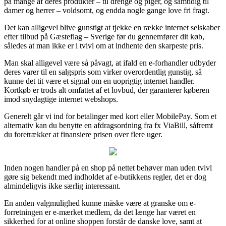
på mange af deres produkter – til drenge og piger, og samtidig til
damer og herrer – voldsomt, og endda nogle gange love fri fragt.
Det kan alligevel blive gunstigt at tjekke en række internet selskaber
efter tilbud på Gæsteflag – Sverige før du gennemfører dit køb,
således at man ikke er i tvivl om at indhente den skarpeste pris.
Man skal alligevel være så påvagt, at ifald en e-forhandler udbyder
deres varer til en salgspris som virker overordentlig gunstig, så
kunne det tit være et signal om en uoprigtig internet handler.
Kortkøb er trods alt omfattet af et lovbud, der garanterer køberen
imod snydagtige internet webshops.
Generelt går vi ind for betalinger med kort eller MobilePay. Som et
alternativ kan du benytte en afdragsordning fra fx ViaBill, såfremt
du foretrækker at finansiere prisen over flere uger.
Inden nogen handler på en shop på nettet behøver man uden tvivl
gøre sig bekendt med indholdet af e-butikkens regler, det er dog
almindeligvis ikke særlig interessant.
En anden valgmulighed kunne måske være at granske om e-
forretningen er e-mærket medlem, da det længe har været en
sikkerhed for at online shoppen forstår de danske love, samt at