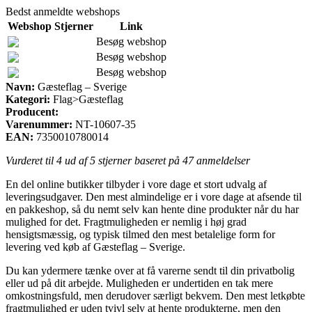
Bedst anmeldte webshops
Webshop
Stjerner
Link
Besøg webshop
Besøg webshop
Besøg webshop
Navn:
Gæsteflag – Sverige
Kategori:
Flag>Gæsteflag
Producent:
Varenummer:
NT-10607-35
EAN:
7350010780014
Vurderet til
4
ud af 5 stjerner baseret på
47
anmeldelser
En del online butikker tilbyder i vore dage et stort udvalg af
leveringsudgaver. Den mest almindelige er i vore dage at afsende til
en pakkeshop, så du nemt selv kan hente dine produkter når du har
mulighed for det. Fragtmuligheden er nemlig i høj grad
hensigtsmæssig, og typisk tilmed den mest betalelige form for
levering ved køb af Gæsteflag – Sverige.
Du kan ydermere tænke over at få varerne sendt til din privatbolig
eller ud på dit arbejde. Muligheden er undertiden en tak mere
omkostningsfuld, men derudover særligt bekvem. Den mest letkøbte
fragtmulighed er uden tvivl selv at hente produkterne, men den