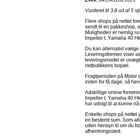
Vurderet til
3.8
ud af 5 st
Flere shops på nettet for
sendt til en pakkeshop, o
Muligheden er nemlig sup
Impeller t. Yamaha 40 Hk
Du kan alternativt vælge 
Leveringsformen viser si
leveringsmodel er unægte
netbutikkens bopæl.
Fragtperioden på Motor og
inden for få dage, så her
Adskillige online forret
Impeller t. Yamaha 40 Hk
har udsigt til at kunne n
Enkelte shops på nettet y
en bestemt sum. Som alter
uden hensyn til om du bor 
afhentningssted.