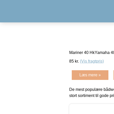
Mariner 40 HkYamaha 4
85
kr.
(Vis fragtpris)
Læs mere »
De mest populære bådwe
stort sortiment til gode pr