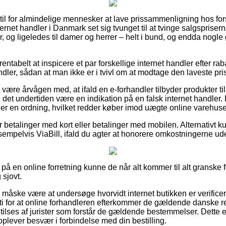
getil for almindelige mennesker at lave prissammenligning hos fo
nternet handler i Danmark set sig tvunget til at tvinge salgsprise
er, og ligeledes til damer og herrer – helt i bund, og endda nogl
ntabelt at inspicere et par forskellige internet handler efter rab
ler, sådan at man ikke er i tvivl om at modtage den laveste pris
ære årvågen med, at ifald en e-forhandler tilbyder produkter til
 det undertiden være en indikation på en falsk internet handler. 
er en ordning, hvilket redder køber imod uægte online varehuse
or betalinger med kort eller betalinger med mobilen. Alternativt k
empelvis ViaBill, ifald du agter at honorere omkostningerne ude
å en online forretning kunne de når alt kommer til alt granske 
 sjovt.
 måske være at undersøge hvorvidt internet butikken er verifice
i for at online forhandleren efterkommer de gældende danske reg
 tilses af jurister som forstår de gældende bestemmelser. Dette e
 oplever besvær i forbindelse med din bestilling.