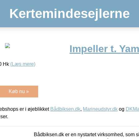
Kertemindesejlerne
Impeller t. Ya
0 Hk
(Læs mere)
Køb nu »
bshops er i øjeblikket
Bådbiksen.dk
,
Marineudstyr.dk
og
DKMar
iser.
Bådbiksen.dk er en nystartet virksomhed, som si