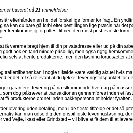
jerner baseret på
21
anmeldelser
eslår efterhånden en hel del forskellige former for fragt. En yndl
g så kan du bare gå forbi efter bestillingen lige præcis når det p
er fremkommelig, og oftest tilmed den mest prisbevidste form fo
.
at få varerne bragt hjem til din privatadresse eller ud på din arb
g godt nok en tand mindre prisbillig, men også rigtig fremkomme
lig selv at hente produkterne, men den løsning forudsætter at 
 trailertilbehør kan i nogle tilfælde være vældig aktuel hvis ma
ved er det ret så relevant at du tjekker leveringstidspunktet fo
ninger garanterer levering på næstkommende hverdag på masser 
, som dog påkræver at transaktionen gennemføres inden et fast 
å at få produkterne ordnet inden pakkepersonalet holder fyraften.
der levering uden betaling, men i de fleste tilfælde er det så pr
nativ kan man udse dig den prisbilligste leveringsløsning, der i 
ved Vejle, Ikast eller Grindsted – vil blive at få dem til at levere 