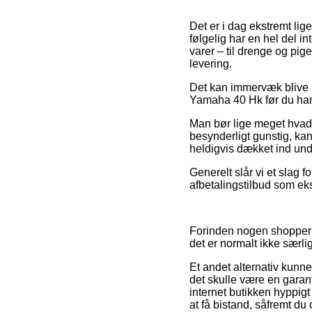
Det er i dag ekstremt li
følgelig har en hel del i
varer – til drenge og pig
levering.
Det kan immervæk blive re
Yamaha 40 Hk før du hand
Man bør lige meget hvad v
besynderligt gunstig, kan
heldigvis dækket ind und
Generelt slår vi et slag f
afbetalingstilbud som eks
Forinden nogen shopper p
det er normalt ikke særlig
Et andet alternativ kunne
det skulle være en garant
internet butikken hyppigt
at få bistand, såfremt du