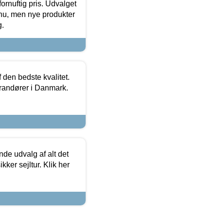
fornuftig pris. Udvalget
u, men nye produkter
g.
den bedste kvalitet.
erandører i Danmark.
de udvalg af alt det
kker sejltur. Klik her