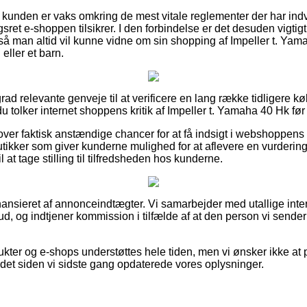
at kunden er vaks omkring de mest vitale reglementer der har indvi
ret e-shoppen tilsikrer. I den forbindelse er det desuden vigtigt
, så man altid vil kunne vidne om sin shopping af Impeller t. Ya
eller et barn.
 grad relevante genveje til at verificere en lang række tidligere 
du tolker internet shoppens kritik af Impeller t. Yamaha 40 Hk før
ver faktisk anstændige chancer for at få indsigt i webshoppens
tikker som giver kunderne mulighed for at aflevere en vurdering 
at tage stilling til tilfredsheden hos kunderne.
nsieret af annonceindtægter. Vi samarbejder med utallige inter
bud, og indtjener kommission i tilfælde af at den person vi sende
kter og e-shops understøttes hele tiden, men vi ønsker ikke at 
det siden vi sidste gang opdaterede vores oplysninger.