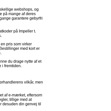
rskellige webshops, og
rne på mange af deres
e gange garantere gebyrfri
atkoder på Impeller t.
.
 en pris som virker
Bestillinger med kort er
.
unne du drage nytte af et
 i fremtiden.
forhandlerens vilkår, men
ret af e-mærket, eftersom
ler, tillige med at
r desuden din genvej til