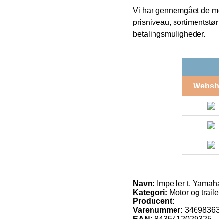
Vi har gennemgået de mes
prisniveau, sortimentstø
betalingsmuligheder.
Websh
Navn:
Impeller t. Yamah
Kategori:
Motor og traile
Producent:
Varenummer:
3469836
EAN:
8435412029325