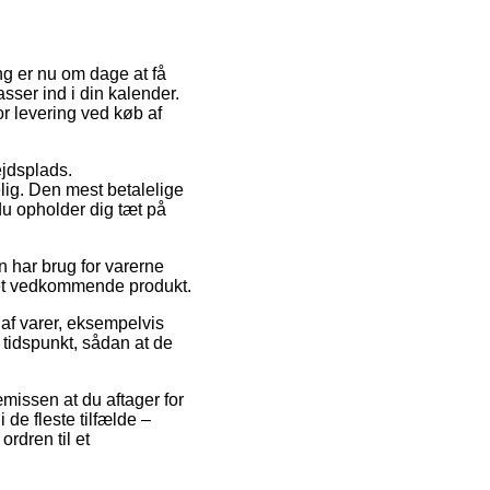
ing er nu om dage at få
asser ind i din kalender.
r levering ved køb af
ejdsplads.
lig. Den mest betalelige
du opholder dig tæt på
n har brug for varerne
r det vedkommende produkt.
af varer, eksempelvis
tidspunkt, sådan at de
æmissen at du aftager for
de fleste tilfælde –
ordren til et