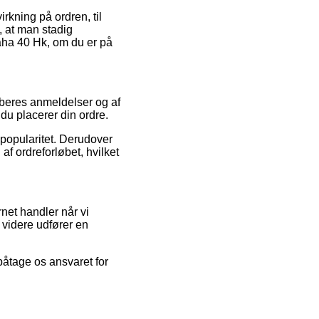
rkning på ordren, til
, at man stadig
maha 40 Hk, om du er på
køberes anmeldelser og af
 du placerer din ordre.
 popularitet. Derudover
af ordreforløbet, hvilket
net handler når vi
r videre udfører en
påtage os ansvaret for