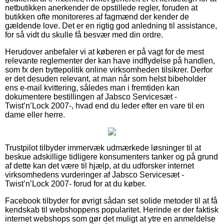
netbutikken anerkender de opstillede regler, foruden at
butikken ofte monitoreres af fagmænd der kender de
gældende love. Det er en rigtig god anledning til assistance,
for så vidt du skulle få besvær med din ordre.
Herudover anbefaler vi at køberen er på vagt for de mest
relevante reglementer der kan have indflydelse på handlen,
som fx den byttepolitik online virksomheden tilsikrer. Derfor
er det desuden relevant, at man når som helst bibeholder
ens e-mail kvittering, således man i fremtiden kan
dokumentere bestillingen af Jabsco Servicesæt -
Twist’n’Lock 2007-, hvad end du leder efter en vare til en
dame eller herre.
Trustpilot tilbyder immervæk udmærkede løsninger til at
beskue adskillige tidligere konsumenters tanker og på grund
af dette kan det være til hjælp, at du udforsker internet
virksomhedens vurderinger af Jabsco Servicesæt -
Twist’n’Lock 2007- forud for at du køber.
Facebook tilbyder for øvrigt sådan set solide metoder til at få
kendskab til webshoppens popularitet. Herinde er der faktisk
internet webshops som gør det muligt at ytre en anmeldelse