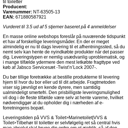
til toiletter
Producent:
Varenummer:
NT-63505-13
EAN:
671880587921
Vurderet til
3.5
ud af 5 stjerner baseret på
4
anmeldelser
En masse online webshops foreslår på nuværende tidspunkt
et hav af forskellige leveringsmåder. En der er meget
almindelig er nu til dags levering til et afhentningssted, så du
nemt selv kan hente de nyindkøbte produkter når det passer
dig. Leveringstypen er nemlig usædvanlig uproblematisk, og
i mange tilfælde ydermere den mest letkøbte fragttype ved
køb af Jabsco Servicesæt -Twist’n’Lock 2007-.
Du bør tillige foretrække at bestille produkterne til levering
hjem til hvor du bor eller ud til dit arbejde. Fragtmetoden
viser sig jævnligt en kende dyrere, men samtidig
ualmindeligt smertefri. Den prisbilligste leveringsmulighed
vil dog i de fleste tilfælde være selv at hente varerne, hvilket
nødvendiggør at du opholder dig i nærheden af e-
forretningens bopæl.
Leveringstiden på VVS & Toilet>Marinetoilet|VVS &
Toilet>Tilbehør til toiletter er selvfølgelig ret så central hvis
man absolut skal bruge din ordre om et øjeblik, så af den