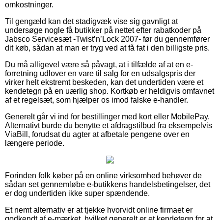
omkostninger.
Til gengæld kan det stadigvæk vise sig gavnligt at
undersøge nogle få butikker på nettet efter rabatkoder på
Jabsco Servicesæt -Twist’n’Lock 2007- før du gennemfører
dit køb, sådan at man er tryg ved at få fat i den billigste pris.
Du må alligevel være så påvagt, at i tilfælde af at en e-
forretning udlover en vare til salg for en udsalgspris der
virker helt ekstremt beskeden, kan det undertiden være et
kendetegn på en uærlig shop. Kortkøb er heldigvis omfavnet
af et regelsæt, som hjælper os imod falske e-handler.
Generelt går vi ind for bestillinger med kort eller MobilePay.
Alternativt burde du benytte et afdragstilbud fra eksempelvis
ViaBill, forudsat du agter at afbetale pengene over en
længere periode.
Forinden folk køber på en online virksomhed behøver de
sådan set gennemløbe e-butikkens handelsbetingelser, det
er dog undertiden ikke super spændende.
Et nemt alternativ er at tjekke hvorvidt online firmaet er
godkendt af e-mærket, hvilket generelt er et kendetegn for at