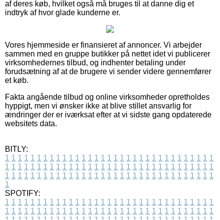
af deres køb, hvilket også må bruges til at danne dig et
indtryk af hvor glade kunderne er.
Vores hjemmeside er finansieret af annoncer. Vi arbejder
sammen med en gruppe butikker på nettet idet vi publicerer
virksomhedernes tilbud, og indhenter betaling under
forudsætning af at de brugere vi sender videre gennemfører
et køb.
Fakta angående tilbud og online virksomheder opretholdes
hyppigt, men vi ønsker ikke at blive stillet ansvarlig for
ændringer der er iværksat efter at vi sidste gang opdaterede
websitets data.
BITLY:
1
1
1
1
1
1
1
1
1
1
1
1
1
1
1
1
1
1
1
1
1
1
1
1
1
1
1
1
1
1
1
1
1
1
1
1
1
1
1
1
1
1
1
1
1
1
1
1
1
1
1
1
1
1
1
1
1
1
1
1
1
1
1
1
1
1
1
1
1
1
1
1
1
1
1
1
1
1
1
1
1
1
1
1
1
1
1
1
1
1
1
1
1
1
1
1
1
1
1
1
SPOTIFY:
1
1
1
1
1
1
1
1
1
1
1
1
1
1
1
1
1
1
1
1
1
1
1
1
1
1
1
1
1
1
1
1
1
1
1
1
1
1
1
1
1
1
1
1
1
1
1
1
1
1
1
1
1
1
1
1
1
1
1
1
1
1
1
1
1
1
1
1
1
1
1
1
1
1
1
1
1
1
1
1
1
1
1
1
1
1
1
1
1
1
1
1
1
1
1
1
1
1
1