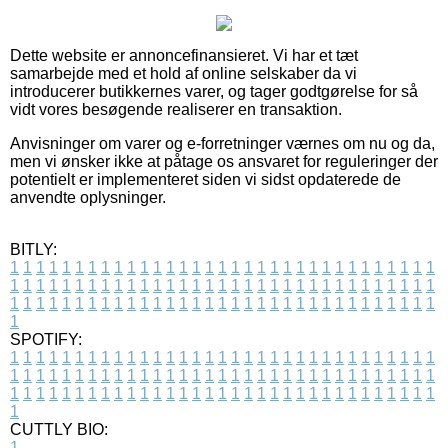
Dette website er annoncefinansieret. Vi har et tæt
samarbejde med et hold af online selskaber da vi
introducerer butikkernes varer, og tager godtgørelse for så
vidt vores besøgende realiserer en transaktion.
Anvisninger om varer og e-forretninger værnes om nu og da,
men vi ønsker ikke at påtage os ansvaret for reguleringer der
potentielt er implementeret siden vi sidst opdaterede de
anvendte oplysninger.
BITLY:
1
1
1
1
1
1
1
1
1
1
1
1
1
1
1
1
1
1
1
1
1
1
1
1
1
1
1
1
1
1
1
1
1
1
1
1
1
1
1
1
1
1
1
1
1
1
1
1
1
1
1
1
1
1
1
1
1
1
1
1
1
1
1
1
1
1
1
1
1
1
1
1
1
1
1
1
1
1
1
1
1
1
1
1
1
1
1
1
1
1
1
1
1
1
1
1
1
1
1
1
SPOTIFY:
1
1
1
1
1
1
1
1
1
1
1
1
1
1
1
1
1
1
1
1
1
1
1
1
1
1
1
1
1
1
1
1
1
1
1
1
1
1
1
1
1
1
1
1
1
1
1
1
1
1
1
1
1
1
1
1
1
1
1
1
1
1
1
1
1
1
1
1
1
1
1
1
1
1
1
1
1
1
1
1
1
1
1
1
1
1
1
1
1
1
1
1
1
1
1
1
1
1
1
1
CUTTLY BIO:
1