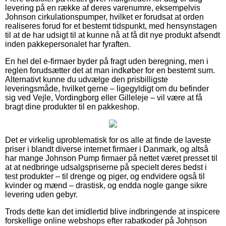
levering på en række af deres varenumre, eksempelvis
Johnson cirkulationspumper, hvilket er forudsat at orden
realiseres forud for et bestemt tidspunkt, med hensynstagen
til at de har udsigt til at kunne nå at få dit nye produkt afsendt
inden pakkepersonalet har fyraften.
En hel del e-firmaer byder på fragt uden beregning, men i
reglen forudsætter det at man indkøber for en bestemt sum.
Alternativt kunne du udvælge den prisbilligste
leveringsmåde, hvilket gerne – ligegyldigt om du befinder
sig ved Vejle, Vordingborg eller Gilleleje – vil være at få
bragt dine produkter til en pakkeshop.
Det er virkelig uproblematisk for os alle at finde de laveste
priser i blandt diverse internet firmaer i Danmark, og altså
har mange Johnson Pump firmaer på nettet været presset til
at at nedbringe udsalgspriserne på specielt deres bedst i
test produkter – til drenge og piger, og endvidere også til
kvinder og mænd – drastisk, og endda nogle gange sikre
levering uden gebyr.
Trods dette kan det imidlertid blive indbringende at inspicere
forskellige online webshops efter rabatkoder på Johnson