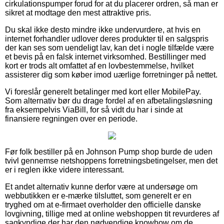
cirkulationspumper forud for at du placerer ordren, så man er
sikret at modtage den mest attraktive pris.
Du skal ikke desto mindre ikke undervurdere, at hvis en
internet forhandler udlover deres produkter til en salgspris
der kan ses som uendeligt lav, kan det i nogle tilfælde være
et bevis på en falsk internet virksomhed. Bestillinger med
kort er trods alt omfattet af en lovbestemmelse, hvilket
assisterer dig som køber imod uærlige forretninger på nettet.
Vi foreslår generelt betalinger med kort eller MobilePay.
Som alternativ bør du drage fordel af en afbetalingsløsning
fra eksempelvis ViaBill, for så vidt du har i sinde at
finansiere regningen over en periode.
Før folk bestiller på en Johnson Pump shop burde de uden
tvivl gennemse netshoppens forretningsbetingelser, men det
er i reglen ikke videre interessant.
Et andet alternativ kunne derfor være at undersøge om
webbutikken er e-mærke tilsluttet, som generelt er en
tryghed om at e-firmaet overholder den officielle danske
lovgivning, tillige med at online webshoppen tit revurderes af
sagkyndige der har den nødvendige knowhow om de