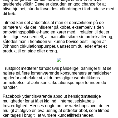
gældende vilkår. Dette er desuden en god chance for at
blive hjulpet, når du forvoldes udfordringer i forbindelse med
dit køb.
Tilmed kan det anbefales at man er opmærksom på de
primære vilkår der influerer på købet, eksempelvis den
ombytningspolitik e-handlen kører med. I relation til det er
det tillige essesentielt, at man altid sikrer sin ordrekvittering,
således man i fremtiden vil kunne bevise bestillingen af
Johnson cirkulationspumper, uanset om du leder efter et
produkt til en pige eller dreng.
Trustpilot medfører forholdsvis pålidelige løsninger til at se
nøjere på flere forhenværende konsumenters anmeldelser
og derfor anbefaler vi, at du besigtiger webbutikkens
anmeldelser af Johnson cirkulationspumper forinden du
handler.
Facebook yder tilsvarende absolut hensigtsmæssige
muligheder for at få et kig ind i internet selskabets
troværdighed. Her ses nogle online webshops hvor det er
muligt at afgive en evaluering af ordreforløbet, som tilmed
kan tages i brug til at vurdere kundetilfredsheden.