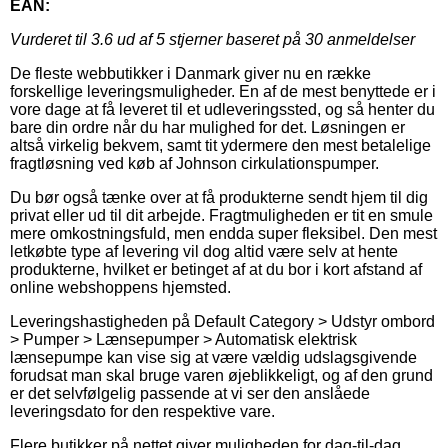
EAN:
Vurderet til
3.6
ud af 5 stjerner baseret på
30
anmeldelser
De fleste webbutikker i Danmark giver nu en række
forskellige leveringsmuligheder. En af de mest benyttede er i
vore dage at få leveret til et udleveringssted, og så henter du
bare din ordre når du har mulighed for det. Løsningen er
altså virkelig bekvem, samt tit ydermere den mest betalelige
fragtløsning ved køb af Johnson cirkulationspumper.
Du bør også tænke over at få produkterne sendt hjem til dig
privat eller ud til dit arbejde. Fragtmuligheden er tit en smule
mere omkostningsfuld, men endda super fleksibel. Den mest
letkøbte type af levering vil dog altid være selv at hente
produkterne, hvilket er betinget af at du bor i kort afstand af
online webshoppens hjemsted.
Leveringshastigheden på Default Category > Udstyr ombord
> Pumper > Lænsepumper > Automatisk elektrisk
lænsepumpe kan vise sig at være vældig udslagsgivende
forudsat man skal bruge varen øjeblikkeligt, og af den grund
er det selvfølgelig passende at vi ser den anslåede
leveringsdato for den respektive vare.
Flere butikker på nettet giver muligheden for dag-til-dag