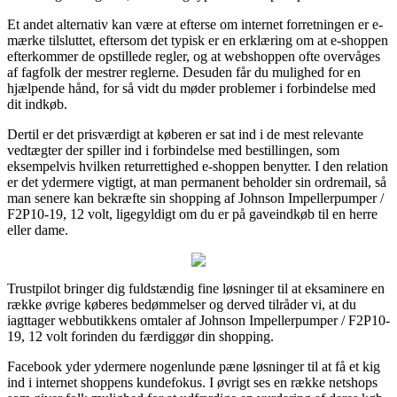
Et andet alternativ kan være at efterse om internet forretningen er e-
mærke tilsluttet, eftersom det typisk er en erklæring om at e-shoppen
efterkommer de opstillede regler, og at webshoppen ofte overvåges
af fagfolk der mestrer reglerne. Desuden får du mulighed for en
hjælpende hånd, for så vidt du møder problemer i forbindelse med
dit indkøb.
Dertil er det prisværdigt at køberen er sat ind i de mest relevante
vedtægter der spiller ind i forbindelse med bestillingen, som
eksempelvis hvilken returrettighed e-shoppen benytter. I den relation
er det ydermere vigtigt, at man permanent beholder sin ordremail, så
man senere kan bekræfte sin shopping af Johnson Impellerpumper /
F2P10-19, 12 volt, ligegyldigt om du er på gaveindkøb til en herre
eller dame.
Trustpilot bringer dig fuldstændig fine løsninger til at eksaminere en
række øvrige køberes bedømmelser og derved tilråder vi, at du
iagttager webbutikkens omtaler af Johnson Impellerpumper / F2P10-
19, 12 volt forinden du færdiggør din shopping.
Facebook yder ydermere nogenlunde pæne løsninger til at få et kig
ind i internet shoppens kundefokus. I øvrigt ses en række netshops