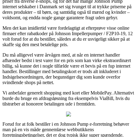
priser fra diverse e-shops, og for det har mange Johnson Pump
internet selskaber i Danmark set sig tvunget til at trykke priserne på
deres produkter – til børn, og samtidig også til mænd og kvinder –
voldsomt, og endda nogle gange garantere fragt uden gebyr.
Men det kan imidlertid være fordelagtigt at efterprøve visse online
firmaer efter rabatkoder på Johnson Impellerpumper / F2P10-19, 12
volt forud for at du bestiller, således at du er usvigeligt sikker på at
skaffe sig den mest betalelige pris.
Du må alligevel være årvågen med, at når en internet handler
afhænder bedst i test varer for en pris som kan virke ekstraordinært
billig, så kunne det i nogle tilfælde være et bevis på en fup internet
handler. Bestillinger med betalingskort er trods alt inkluderet i
Indsigelsesordningen, der begunstiger dig som kunde overfor
svindlende shops på nettet.
Vi anbefaler generelt shopping med kort eller MobilePay. Alternativt
burde du bruge en afdragsløsning fra eksempelvis ViaBill, hvis du
tilstræber at honorere betalingen ude i fremtiden.
Forud for at folk bestiller i en Johnson Pump e-forretning behøver
man på en vis måde gennemlæse webbutikkens
forretningsbetingelser, det er dog typisk ikke super spændende.