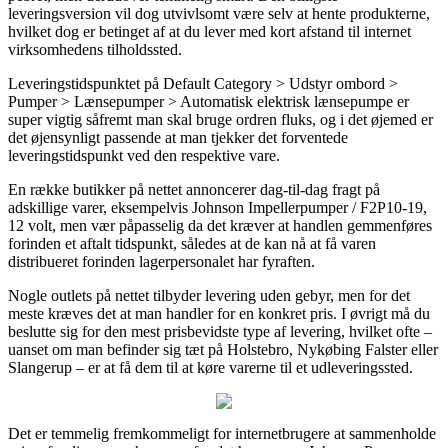
leveringsversion vil dog utvivlsomt være selv at hente produkterne,
hvilket dog er betinget af at du lever med kort afstand til internet
virksomhedens tilholdssted.
Leveringstidspunktet på Default Category > Udstyr ombord >
Pumper > Lænsepumper > Automatisk elektrisk lænsepumpe er
super vigtig såfremt man skal bruge ordren fluks, og i det øjemed er
det øjensynligt passende at man tjekker det forventede
leveringstidspunkt ved den respektive vare.
En række butikker på nettet annoncerer dag-til-dag fragt på
adskillige varer, eksempelvis Johnson Impellerpumper / F2P10-19,
12 volt, men vær påpasselig da det kræver at handlen gemmenføres
forinden et aftalt tidspunkt, således at de kan nå at få varen
distribueret forinden lagerpersonalet har fyraften.
Nogle outlets på nettet tilbyder levering uden gebyr, men for det
meste kræves det at man handler for en konkret pris. I øvrigt må du
beslutte sig for den mest prisbevidste type af levering, hvilket ofte –
uanset om man befinder sig tæt på Holstebro, Nykøbing Falster eller
Slangerup – er at få dem til at køre varerne til et udleveringssted.
Det er temmelig fremkommeligt for internetbrugere at sammenholde