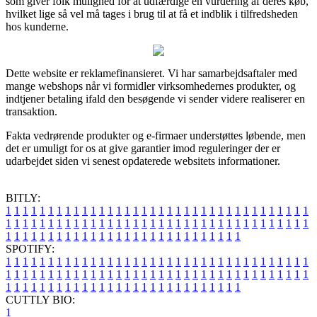
som giver folk mulighed for at udfærdige en vurdering af deres køb,
hvilket lige så vel må tages i brug til at få et indblik i tilfredsheden
hos kunderne.
Dette website er reklamefinansieret. Vi har samarbejdsaftaler med
mange webshops når vi formidler virksomhedernes produkter, og
indtjener betaling ifald den besøgende vi sender videre realiserer en
transaktion.
Fakta vedrørende produkter og e-firmaer understøttes løbende, men
det er umuligt for os at give garantier imod reguleringer der er
udarbejdet siden vi senest opdaterede websitets informationer.
BITLY:
1
1
1
1
1
1
1
1
1
1
1
1
1
1
1
1
1
1
1
1
1
1
1
1
1
1
1
1
1
1
1
1
1
1
1
1
1
1
1
1
1
1
1
1
1
1
1
1
1
1
1
1
1
1
1
1
1
1
1
1
1
1
1
1
1
1
1
1
1
1
1
1
1
1
1
1
1
1
1
1
1
1
1
1
1
1
1
1
1
1
1
1
1
1
1
1
1
1
1
1
SPOTIFY:
1
1
1
1
1
1
1
1
1
1
1
1
1
1
1
1
1
1
1
1
1
1
1
1
1
1
1
1
1
1
1
1
1
1
1
1
1
1
1
1
1
1
1
1
1
1
1
1
1
1
1
1
1
1
1
1
1
1
1
1
1
1
1
1
1
1
1
1
1
1
1
1
1
1
1
1
1
1
1
1
1
1
1
1
1
1
1
1
1
1
1
1
1
1
1
1
1
1
1
1
CUTTLY BIO:
1