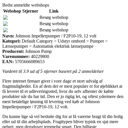
Bedst anmeldte webshops
Webshop
Stjerner
Link
Besøg webshop
Besøg webshop
Besøg webshop
Navn:
Johnson Impellerpumper / F2P10-19, 12 volt
Kategori:
Default Category > Udstyr ombord > Pumper >
Lænsepumper > Automatisk elektrisk lænsepumpe
Producent:
Johnson Pump
Varenummer:
40229800
EAN:
5705666089653
Vurderet til
3.9
ud af 5 stjerner baseret på
2
anmeldelser
Flere internet firmaer giver i vore dage et stort udvalg af
fragtmuligheder. En af dem der er mest populær er for øjeblikket at
få leveret til et udleveringssted, hvor du selv afhenter de købte
produkter når du har tid. Den er jo rigtig let, og oftest ydermere den
mest betalelige løsning til levering ved køb af Johnson
Impellerpumper / F2P10-19, 12 volt.
Du kunne lige så vel beslutte dig for at få varerne bragt til din bolig
eller ud til din arbejdsplads. Fragttypen bliver typisk en sjat mere
pebret, men derudover temmelig smart. Den billigste