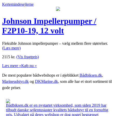
Kertemindesejlerne
Johnson Impellerpumper /
F2P10-19, 12 volt
Fleksible Johnson impellerpumper – vælg mellem flere størrelser.
(Læs mere)
2115
kr.
(Vis fragtpris)
Læs mere »
Køb nu »
De mest populære bådwebshops er i øjeblikket
Bådbiksen.dk
,
Marineudstyr.dk
og
DKMarine.dk
, som alle har et stort sortiment til
gode priser.
Bådbiksen.dk er en nystartet virksomhed, som siden 2019 har
tilbudt danske sejlentusiaster kvalitets bådudstyr til en fornuftig
pris. Udvalget på deres webshop er dog noget begrænset