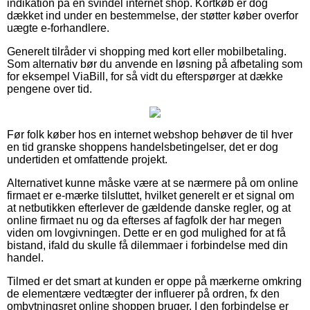
indikation på en svindel internet shop. Kortkøb er dog
dækket ind under en bestemmelse, der støtter køber overfor
uægte e-forhandlere.
Generelt tilråder vi shopping med kort eller mobilbetaling.
Som alternativ bør du anvende en løsning på afbetaling som
for eksempel ViaBill, for så vidt du efterspørger at dække
pengene over tid.
Før folk køber hos en internet webshop behøver de til hver
en tid granske shoppens handelsbetingelser, det er dog
undertiden et omfattende projekt.
Alternativet kunne måske være at se nærmere på om online
firmaet er e-mærke tilsluttet, hvilket generelt er et signal om
at netbutikken efterlever de gældende danske regler, og at
online firmaet nu og da efterses af fagfolk der har megen
viden om lovgivningen. Dette er en god mulighed for at få
bistand, ifald du skulle få dilemmaer i forbindelse med din
handel.
Tilmed er det smart at kunden er oppe på mærkerne omkring
de elementære vedtægter der influerer på ordren, fx den
ombytningsret online shoppen bruger. I den forbindelse er