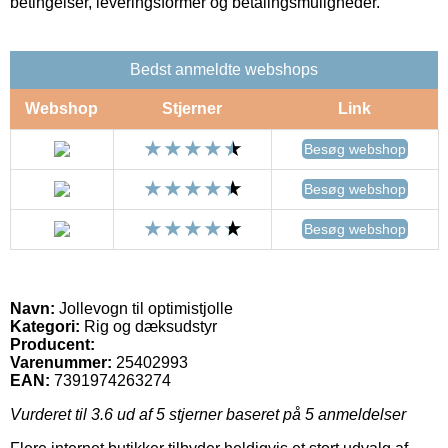
betingelser, leveringsformer og betalingsmuligheder.
Bedst anmeldte webshops
Webshop
Stjerner
Link
Besøg webshop
Besøg webshop
Besøg webshop
Navn:
Jollevogn til optimistjolle
Kategori:
Rig og dæksudstyr
Producent:
Varenummer:
25402993
EAN:
7391974263274
Vurderet til
3.6
ud af 5 stjerner baseret på
5
anmeldelser