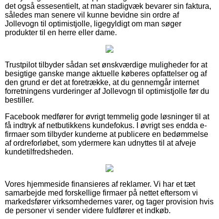
det også essesentielt, at man stadigvæk bevarer sin faktura,
således man senere vil kunne bevidne sin ordre af
Jollevogn til optimistjolle, ligegyldigt om man søger
produkter til en herre eller dame.
Trustpilot tilbyder sådan set ønskværdige muligheder for at
besigtige ganske mange aktuelle køberes opfattelser og af
den grund er det at foretrække, at du gennemgår internet
forretningens vurderinger af Jollevogn til optimistjolle før du
bestiller.
Facebook medfører for øvrigt temmelig gode løsninger til at
få indtryk af netbutikkens kundefokus. I øvrigt ses endda e-
firmaer som tilbyder kunderne at publicere en bedømmelse
af ordreforløbet, som ydermere kan udnyttes til at afveje
kundetilfredsheden.
Vores hjemmeside finansieres af reklamer. Vi har et tæt
samarbejde med forskellige firmaer på nettet eftersom vi
markedsfører virksomhedernes varer, og tager provision hvis
de personer vi sender videre fuldfører et indkøb.