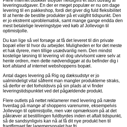
Flere internet butikker tilbyder heldigvis et stort udvalg af
leveringsudgaver. En der er meget populær er nu om dage
levering til en pakkeshop, fordi det giver dig fuld fleksibilitet
til at hente de bestilte produkter på et valgfrit tidspunkt. Den
er jo ekstremt uproblematisk, samt mange gange endda den
mest betalelige leveringstype ved køb af Jollevogn til
optimistjolle.
Du kan lige så vel forsøge at få det leveret til din private
bopæl eller til hvor du arbejder. Muligheden er for det meste
et hak dyrere, men tillige usædvanlig nem. Den mindst
kostelige løsning til levering vil dog utvivlsomt være selv at
hente ordren, men dette nødvendiggør at du befinder dig i
kort afstand af internet webshoppens bopæl.
Antal dages levering på Rig og dæksudstyr er jo
ualmindeligt vital såfremt man mangler produkterne straks,
så derfor er det forholdsvis på sin plads at vi finder
leveringstidspunktet ved det pågældende produkt.
Flere outlets på nettet reklamerer med levering på næste
hverdag på mange af shoppens varenumre, eksempelvis
Jollevogn til optimistjolle, men vær opmærksom på at det
påkræver at bestillingen fuldbyrdes inden et aftalt tidspunkt,
så de sandsynligvis kan nå at få dit nye produkt hen til
fragtfirmaet før lagerpersonalet har fri.