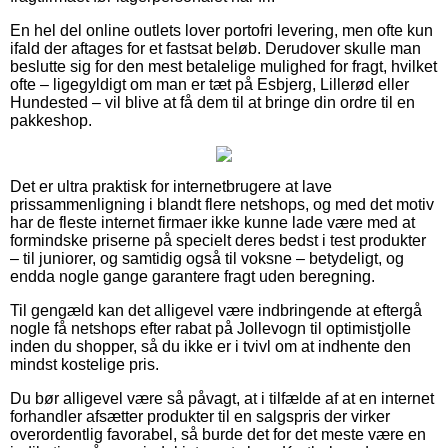
En hel del online outlets lover portofri levering, men ofte kun
ifald der aftages for et fastsat beløb. Derudover skulle man
beslutte sig for den mest betalelige mulighed for fragt, hvilket
ofte – ligegyldigt om man er tæt på Esbjerg, Lillerød eller
Hundested – vil blive at få dem til at bringe din ordre til en
pakkeshop.
Det er ultra praktisk for internetbrugere at lave
prissammenligning i blandt flere netshops, og med det motiv
har de fleste internet firmaer ikke kunne lade være med at
formindske priserne på specielt deres bedst i test produkter
– til juniorer, og samtidig også til voksne – betydeligt, og
endda nogle gange garantere fragt uden beregning.
Til gengæld kan det alligevel være indbringende at eftergå
nogle få netshops efter rabat på Jollevogn til optimistjolle
inden du shopper, så du ikke er i tvivl om at indhente den
mindst kostelige pris.
Du bør alligevel være så påvagt, at i tilfælde af at en internet
forhandler afsætter produkter til en salgspris der virker
overordentlig favorabel, så burde det for det meste være en