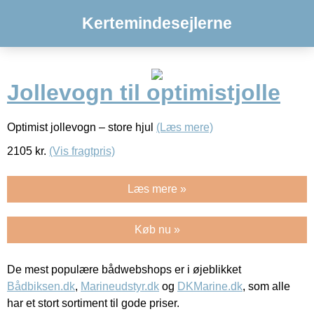
Kertemindesejlerne
Jollevogn til optimistjolle
Optimist jollevogn – store hjul
(Læs mere)
2105
kr.
(Vis fragtpris)
Læs mere »
Køb nu »
De mest populære bådwebshops er i øjeblikket
Bådbiksen.dk
,
Marineudstyr.dk
og
DKMarine.dk
, som alle
har et stort sortiment til gode priser.