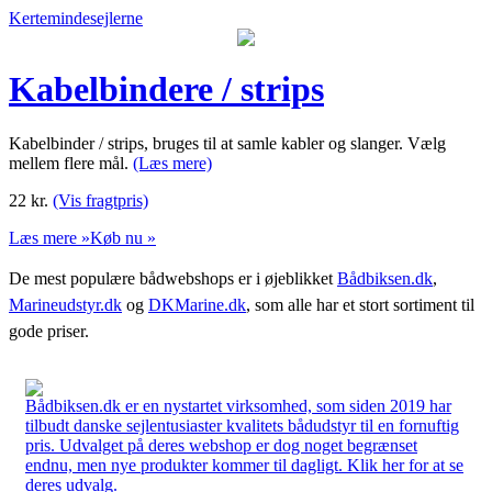
Kertemindesejlerne
Kabelbindere / strips
Kabelbinder / strips, bruges til at samle kabler og slanger. Vælg
mellem flere mål.
(Læs mere)
22
kr.
(Vis fragtpris)
Læs mere »
Køb nu »
De mest populære bådwebshops er i øjeblikket
Bådbiksen.dk
,
Marineudstyr.dk
og
DKMarine.dk
, som alle har et stort sortiment til
gode priser.
Bådbiksen.dk er en nystartet virksomhed, som siden 2019 har
tilbudt danske sejlentusiaster kvalitets bådudstyr til en fornuftig
pris. Udvalget på deres webshop er dog noget begrænset
endnu, men nye produkter kommer til dagligt. Klik her for at se
deres udvalg.