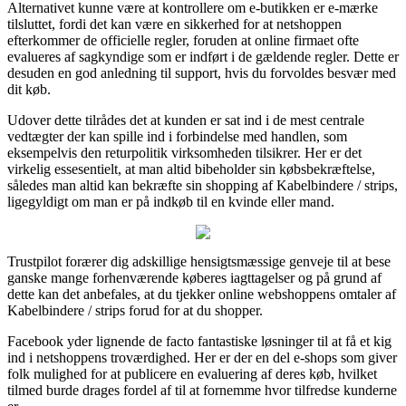
Alternativet kunne være at kontrollere om e-butikken er e-mærke
tilsluttet, fordi det kan være en sikkerhed for at netshoppen
efterkommer de officielle regler, foruden at online firmaet ofte
evalueres af sagkyndige som er indført i de gældende regler. Dette er
desuden en god anledning til support, hvis du forvoldes besvær med
dit køb.
Udover dette tilrådes det at kunden er sat ind i de mest centrale
vedtægter der kan spille ind i forbindelse med handlen, som
eksempelvis den returpolitik virksomheden tilsikrer. Her er det
virkelig essesentielt, at man altid bibeholder sin købsbekræftelse,
således man altid kan bekræfte sin shopping af Kabelbindere / strips,
ligegyldigt om man er på indkøb til en kvinde eller mand.
Trustpilot forærer dig adskillige hensigtsmæssige genveje til at bese
ganske mange forhenværende køberes iagttagelser og på grund af
dette kan det anbefales, at du tjekker online webshoppens omtaler af
Kabelbindere / strips forud for at du shopper.
Facebook yder lignende de facto fantastiske løsninger til at få et kig
ind i netshoppens troværdighed. Her er der en del e-shops som giver
folk mulighed for at publicere en evaluering af deres køb, hvilket
tilmed burde drages fordel af til at fornemme hvor tilfredse kunderne