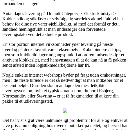
forhandlerens lager.
Antal dages levering på Default Category > Elektrisk udstyr >
Kabler, stik og stikdåser er selvfølgelig særdeles aktuel ifald vi har
behov for dine nye varer øjeblikkeligt, så med det formål er det i
sandhed meningsfuldt at man undersøger den forventede
leveringsdato ved det aktuelle produkt.
En stor portion internet virksomheder yder levering på næste
hverdag på deres favorit varer, eksempelvis Kabelbindere / strips,
men som imidlertid tager udgangspunkt i at ordren indsendes før et
angivent klokkeslæt, med hensynstagen til at de kan nå at få pakken
sendt afsted inden logistikmedarbejderne har fri.
Nogle enkelte internet webshops byder på fragt uden omkostninger,
men i de fleste tilfælde er det så nødvendigt at man indkøber for et
bestemt beløb. Desuden skal man tage den mest letkøbte
leveringsversion, hvilket typisk – uanset om du bor i Esbjerg,
Nørresundby eller Støvring – er at få fragtmanden til at køre din
pakke til et udleveringssted.
Det har vist sig at være ualmindeligt problemfrit for alle og enhver at
lave prissammenligning hos diverse butikker på nettet, og herved har