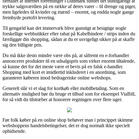
flertallet af internet forretninger i Danmark fundet det uundgåeligt at
trykke salgsværdien på en række af deres varer – til drenge og piger,
men ligeledes til kvinder og mænd – enormt, og endda nogle gange
frembyde portofri levering.
Til gengæld kan det immervæk blive gunstigt at besigtige nogle
forskellige webbutikker efter rabat på Kabelbindere / strips inden du
færdiggør din shopping, sådan at du er usvigeligt sikker på at skaffe
sig den billigste pris.
Du må ikke desto mindre være obs på, at såfremt en e-forhandler
annoncerer produkter til en udsalgspris som virker enormt tiltalende,
så kunne det for det meste være et bevis på en falsk e-handler.
Shopping med kort er imidlertid inkluderet i en anordning, som
garanterer køberen imod bedrageriske online webshops.
Generelt slår vi et slag for kortkøb eller mobilbetaling. Som en
alternativ mulighed bør du bruge et tilbud som for eksempel ViaBill,
for så vidt du tilstræber at honorere regningen over flere uger.
Før folk køber på en online shop behøver man i princippet skimme
webshoppens handelsbetingelser, det er dog normalt ikke specielt
ophidsende.