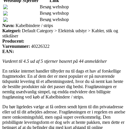
Webshop
Stjerner
Link
Besøg webshop
Besøg webshop
Besøg webshop
Navn:
Kabelbindere / strips
Kategori:
Default Category > Elektrisk udstyr > Kabler, stik og
stikdåser
Producent:
Varenummer:
40226322
EAN:
Vurderet til
4.5
ud af 5 stjerner baseret på
44
anmeldelser
En række internet handler tilbyder nu til dags et hav af forskellige
fragtmetoder. En af dem der er mest populær er på nuværende
tidspunkt levering til et afhentningssted, hvor du så nemt kan hente
de bestilte produkter når det passer dig bedst. Fragtløsningen er
nemlig usædvanlig simpel, og endda endvidere den billigste
fragtløsning ved køb af Kabelbindere / strips.
Du bør ligeledes vælge at få ordren sendt hjem til din privatadresse
eller ud til dit arbejdes adresse. Fragtløsningen er i regelen en anelse
mere omkostningsfuld, men også super overkommelig. Den
prisbilligste leveringsform er dog selv at hente pakken, men dette er
betinget af at du befinder dig med kort afstand til online