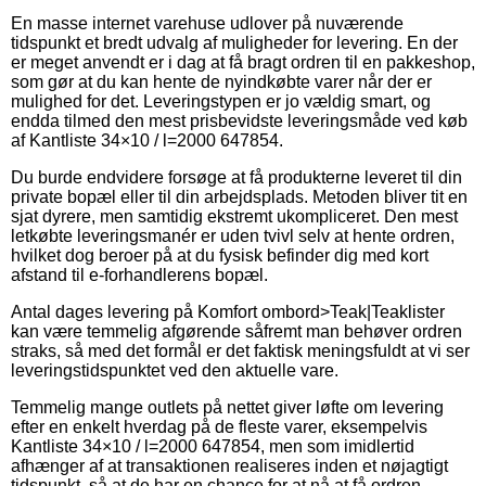
En masse internet varehuse udlover på nuværende
tidspunkt et bredt udvalg af muligheder for levering. En der
er meget anvendt er i dag at få bragt ordren til en pakkeshop,
som gør at du kan hente de nyindkøbte varer når der er
mulighed for det. Leveringstypen er jo vældig smart, og
endda tilmed den mest prisbevidste leveringsmåde ved køb
af Kantliste 34×10 / l=2000 647854.
Du burde endvidere forsøge at få produkterne leveret til din
private bopæl eller til din arbejdsplads. Metoden bliver tit en
sjat dyrere, men samtidig ekstremt ukompliceret. Den mest
letkøbte leveringsmanér er uden tvivl selv at hente ordren,
hvilket dog beroer på at du fysisk befinder dig med kort
afstand til e-forhandlerens bopæl.
Antal dages levering på Komfort ombord>Teak|Teaklister
kan være temmelig afgørende såfremt man behøver ordren
straks, så med det formål er det faktisk meningsfuldt at vi ser
leveringstidspunktet ved den aktuelle vare.
Temmelig mange outlets på nettet giver løfte om levering
efter en enkelt hverdag på de fleste varer, eksempelvis
Kantliste 34×10 / l=2000 647854, men som imidlertid
afhænger af at transaktionen realiseres inden et nøjagtigt
tidspunkt, så at de har en chance for at nå at få ordren