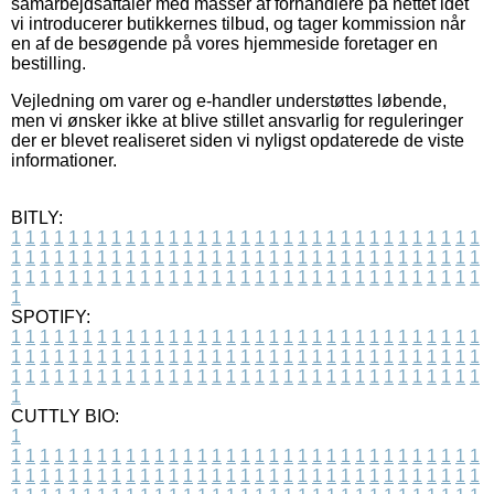
samarbejdsaftaler med masser af forhandlere på nettet idet
vi introducerer butikkernes tilbud, og tager kommission når
en af de besøgende på vores hjemmeside foretager en
bestilling.
Vejledning om varer og e-handler understøttes løbende,
men vi ønsker ikke at blive stillet ansvarlig for reguleringer
der er blevet realiseret siden vi nyligst opdaterede de viste
informationer.
BITLY:
1
1
1
1
1
1
1
1
1
1
1
1
1
1
1
1
1
1
1
1
1
1
1
1
1
1
1
1
1
1
1
1
1
1
1
1
1
1
1
1
1
1
1
1
1
1
1
1
1
1
1
1
1
1
1
1
1
1
1
1
1
1
1
1
1
1
1
1
1
1
1
1
1
1
1
1
1
1
1
1
1
1
1
1
1
1
1
1
1
1
1
1
1
1
1
1
1
1
1
1
SPOTIFY:
1
1
1
1
1
1
1
1
1
1
1
1
1
1
1
1
1
1
1
1
1
1
1
1
1
1
1
1
1
1
1
1
1
1
1
1
1
1
1
1
1
1
1
1
1
1
1
1
1
1
1
1
1
1
1
1
1
1
1
1
1
1
1
1
1
1
1
1
1
1
1
1
1
1
1
1
1
1
1
1
1
1
1
1
1
1
1
1
1
1
1
1
1
1
1
1
1
1
1
1
CUTTLY BIO:
1
1
1
1
1
1
1
1
1
1
1
1
1
1
1
1
1
1
1
1
1
1
1
1
1
1
1
1
1
1
1
1
1
1
1
1
1
1
1
1
1
1
1
1
1
1
1
1
1
1
1
1
1
1
1
1
1
1
1
1
1
1
1
1
1
1
1