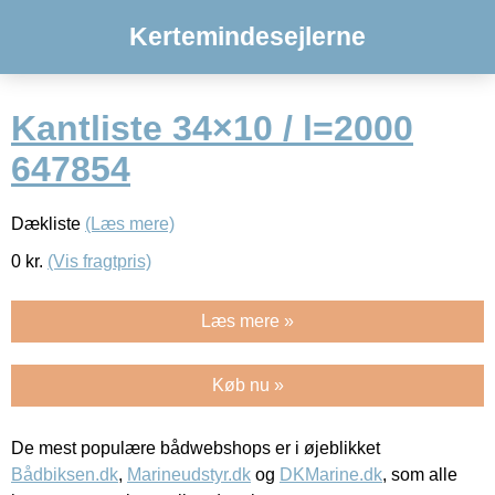
Kertemindesejlerne
Kantliste 34×10 / l=2000
647854
Dækliste
(Læs mere)
0
kr.
(Vis fragtpris)
Læs mere »
Køb nu »
De mest populære bådwebshops er i øjeblikket
Bådbiksen.dk
,
Marineudstyr.dk
og
DKMarine.dk
, som alle