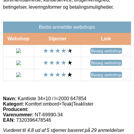
betingelser, leveringsformer og betalingsmuligheder.
Bedst anmeldte webshops
Webshop
Stjerner
Link
Besøg webshop
Besøg webshop
Besøg webshop
Navn:
Kantliste 34×10 / l=2000 647854
Kategori:
Komfort ombord>Teak|Teaklister
Producent:
Varenummer:
NT-69990-34
EAN:
7320396478546
Vurderet til
4.8
ud af 5 stjerner baseret på
29
anmeldelser