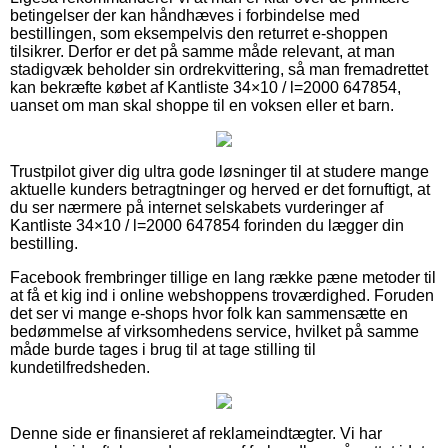
betingelser der kan håndhæves i forbindelse med
bestillingen, som eksempelvis den returret e-shoppen
tilsikrer. Derfor er det på samme måde relevant, at man
stadigvæk beholder sin ordrekvittering, så man fremadrettet
kan bekræfte købet af Kantliste 34×10 / l=2000 647854,
uanset om man skal shoppe til en voksen eller et barn.
Trustpilot giver dig ultra gode løsninger til at studere mange
aktuelle kunders betragtninger og herved er det fornuftigt, at
du ser nærmere på internet selskabets vurderinger af
Kantliste 34×10 / l=2000 647854 forinden du lægger din
bestilling.
Facebook frembringer tillige en lang række pæne metoder til
at få et kig ind i online webshoppens troværdighed. Foruden
det ser vi mange e-shops hvor folk kan sammensætte en
bedømmelse af virksomhedens service, hvilket på samme
måde burde tages i brug til at tage stilling til
kundetilfredsheden.
Denne side er finansieret af reklameindtægter. Vi har