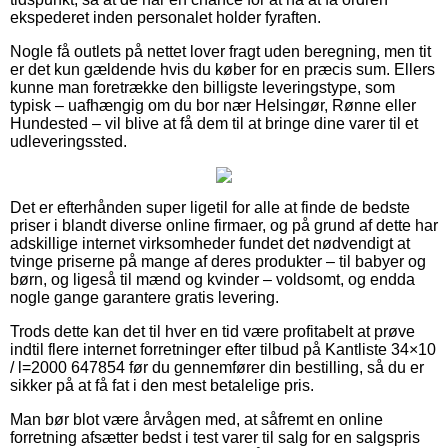
ekspederet inden personalet holder fyraften.
Nogle få outlets på nettet lover fragt uden beregning, men tit
er det kun gældende hvis du køber for en præcis sum. Ellers
kunne man foretrække den billigste leveringstype, som
typisk – uafhængig om du bor nær Helsingør, Rønne eller
Hundested – vil blive at få dem til at bringe dine varer til et
udleveringssted.
Det er efterhånden super ligetil for alle at finde de bedste
priser i blandt diverse online firmaer, og på grund af dette har
adskillige internet virksomheder fundet det nødvendigt at
tvinge priserne på mange af deres produkter – til babyer og
børn, og ligeså til mænd og kvinder – voldsomt, og endda
nogle gange garantere gratis levering.
Trods dette kan det til hver en tid være profitabelt at prøve
indtil flere internet forretninger efter tilbud på Kantliste 34×10
/ l=2000 647854 før du gennemfører din bestilling, så du er
sikker på at få fat i den mest betalelige pris.
Man bør blot være årvågen med, at såfremt en online
forretning afsætter bedst i test varer til salg for en salgspris