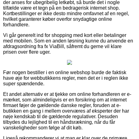
der anses for ubegribelig letkøbt, så burde det i nogle
tilfælde være et tegn på en bedragerisk internet shop.
Kortbestillinger er ikke desto mindre omfavnet af en regel,
hvilket garanterer køber overfor snydagtige online
forhandlere.
Vi går generelt ind for shopping med kort eller betalinger
med mobilen. Som en anden løsning kunne du anvende en
afdragsordning fra fx ViaBill, såfremt du gerne vil klare
prisen over flere uger.
Før nogen bestiller i en online webshop burde de faktisk
have øje for webbutikkens regler, men det er i reglen ikke
super spændende.
Et andet alternativ er at tjekke om online forhandleren er e-
mærket, som almindeligvis er en forsikring om at internet
firmaet føjer de gældende danske regler, foruden at e-
butikken en gang i mellem overværes af eksperter der har
nøje kendskab til de gældende regulativer. Desuden
tilbydes du lejlighed til en håndsrækning, når du får
vanskeligheder som følge af dit køb.
Ligeså rekommanderer vi at man er klar over de primære