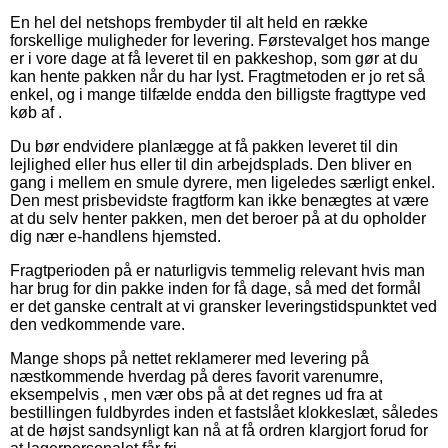
En hel del netshops frembyder til alt held en række
forskellige muligheder for levering. Førstevalget hos mange
er i vore dage at få leveret til en pakkeshop, som gør at du
kan hente pakken når du har lyst. Fragtmetoden er jo ret så
enkel, og i mange tilfælde endda den billigste fragttype ved
køb af .
Du bør endvidere planlægge at få pakken leveret til din
lejlighed eller hus eller til din arbejdsplads. Den bliver en
gang i mellem en smule dyrere, men ligeledes særligt enkel.
Den mest prisbevidste fragtform kan ikke benægtes at være
at du selv henter pakken, men det beroer på at du opholder
dig nær e-handlens hjemsted.
Fragtperioden på er naturligvis temmelig relevant hvis man
har brug for din pakke inden for få dage, så med det formål
er det ganske centralt at vi gransker leveringstidspunktet ved
den vedkommende vare.
Mange shops på nettet reklamerer med levering på
næstkommende hverdag på deres favorit varenumre,
eksempelvis , men vær obs på at det regnes ud fra at
bestillingen fuldbyrdes inden et fastslået klokkeslæt, således
at de højst sandsynligt kan nå at få ordren klargjort forud for