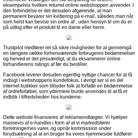
eksempelvis hvilken returret online webshoppen anvender. I
den forbindelse er det desuden afgørende, at man
permanent bevarer sin kvittering på e-mail, således man når
som helst kan bevise sin ordre af , uden hensyn til om du er
på udkig efter et produkt til en dame eller herre.
Trustpilot medfører ret så sikre muligheder for at gennemgå
en længere række forhenværende forbrugeres bedømmelser
og herved er det prisværdigt, at du eksaminerer online
forhandlerens ratings af før du bestiller.
Facebook leverer desuden egentlig nyttige chancer for at få
indsigt i webshoppens kundefokus. I øvrigt ser vi en del
internet butikker som tilbyder folk at forfatte en bedømmelse
af ordreforløbet, som ydermere burde anvendes til at få et
indblik i tilfredsheden hos kunderne.
Dette website finansieres af reklameindtægter. Vi hjælper
massevis af e-handler i form af at vi markedsfører
forretningernes varer, og opnår kommission under
forudsætning af at en bruger fra vores hjemmeside fuldfører