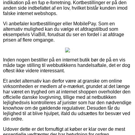
indikation på en fup e-forretning. Kortbestillinger er på den
anden side indbefattet af en lov, hvilket bistår kunden imod
falske internet webshops.
Vi anbefaler kortbestillinger eller MobilePay. Som en
alternativ mulighed kan du vælge et afdragstilbud som
eksempelvis ViaBill, forudsat du ser en fordel i at afdrage
prisen af flere omgange.
Inden nogen bestiller på en internet butik bør de på en vis
måde tage stilling til webbutikkens handelsaftale, det er dog
oftest ikke videre interessant.
Et andet alternativ kan derfor være at granske om online
virksomheden er medlem af e-mærket, grundet at det længe
har været en tryghed om at internet shoppen overholder den
officielle danske lovgivning, tillige med at netbutikken
lejlighedsvis kontrolleres af jurister som har den nødvendige
knowhow om de gældende regulativer. Desuden får du
lejlighed til at blive hjulpet, ifald du udsættes for besvær ved
din ordre.
Udover dette er det fornuftigt at køber er klar over de mest
essentielle vedtægter der har betydning for ordren,