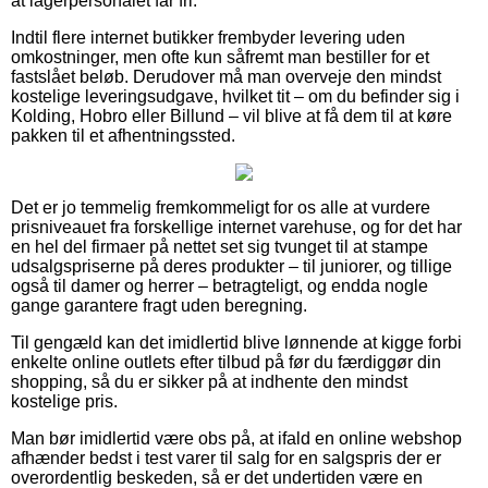
at lagerpersonalet får fri.
Indtil flere internet butikker frembyder levering uden
omkostninger, men ofte kun såfremt man bestiller for et
fastslået beløb. Derudover må man overveje den mindst
kostelige leveringsudgave, hvilket tit – om du befinder sig i
Kolding, Hobro eller Billund – vil blive at få dem til at køre
pakken til et afhentningssted.
Det er jo temmelig fremkommeligt for os alle at vurdere
prisniveauet fra forskellige internet varehuse, og for det har
en hel del firmaer på nettet set sig tvunget til at stampe
udsalgspriserne på deres produkter – til juniorer, og tillige
også til damer og herrer – betragteligt, og endda nogle
gange garantere fragt uden beregning.
Til gengæld kan det imidlertid blive lønnende at kigge forbi
enkelte online outlets efter tilbud på før du færdiggør din
shopping, så du er sikker på at indhente den mindst
kostelige pris.
Man bør imidlertid være obs på, at ifald en online webshop
afhænder bedst i test varer til salg for en salgspris der er
overordentlig beskeden, så er det undertiden være en