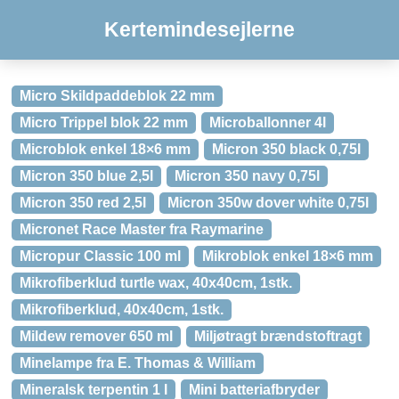
Kertemindesejlerne
Micro Skildpaddeblok 22 mm
Micro Trippel blok 22 mm
Microballonner 4l
Microblok enkel 18×6 mm
Micron 350 black 0,75l
Micron 350 blue 2,5l
Micron 350 navy 0,75l
Micron 350 red 2,5l
Micron 350w dover white 0,75l
Micronet Race Master fra Raymarine
Micropur Classic 100 ml
Mikroblok enkel 18×6 mm
Mikrofiberklud turtle wax, 40x40cm, 1stk.
Mikrofiberklud, 40x40cm, 1stk.
Mildew remover 650 ml
Miljøtragt brændstoftragt
Minelampe fra E. Thomas & William
Mineralsk terpentin 1 l
Mini batteriafbryder