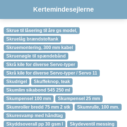
Kertemindesejlerne
Skrue til låsering til åre gs model,
Skruelåg brændstoftank
Skruemontering, 300 mm kabel
Skruenøgle til spændebånd
Skrå kile for diverse Servo-typer
Skrå kile for diverse Servo-typer / Servo 11
Skudrigel
Skuffeknop, teak
Skumlim sikabond 545 250 ml
Skumpensel 100 mm
Skumpensel 25 mm
Skumroller bredd 75 mm 2 stk
Skumrulle, 100 mm.
Skuresvamp med håndtag
Skyddsoverall pp 30 gsm l
Skydeventil messing