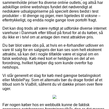
sammenholde priser fra diverse online outlets, og altså har
adskillige online webshops fundet det nødvendigt at
nedskære udsalgspriserne på specielt deres bedst i test
produkter – til drenge og piger, men ligeledes til voksne –
eftertrykkeligt, og endda nogle gange love portofri fragt.
Det kan dog trods alt være nyttigt at udforske diverse internet
varehuse i Danmark efter tilbud på forud for at du køber, så
du ikke er i tvivl om at antage den mest attraktive pris.
Du bør blot være obs på, at hvis en e-forhandler udlover en
vare til salg for en salgspris der kan ses som helt ekstremt
attraktiv, så kan det i nogle tilfælde være et signal om en
falsk webshop. Køb med kort er heldigvis en del af en
forordning, hvilket hjælper dig som kunde overfor fup
netshops.
Vi slår generelt et slag for køb med gængse betalingskort
eller MobilePay. Som et alternativ bør du drage fordel af et
tilbud som fx ViaBill, såfremt du vil dække prisen over flere
uger.
Før nogen køber hos en webbutik kunne de faktisk