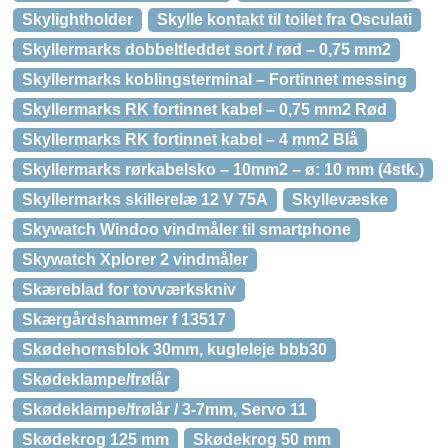
Skylightholder
Skylle kontakt til toilet fra Osculati
Skyllermarks dobbeltleddet sort / rød – 0,75 mm2
Skyllermarks koblingsterminal – Fortinnet messing
Skyllermarks RK fortinnet kabel – 0,75 mm2 Rød
Skyllermarks RK fortinnet kabel – 4 mm2 Blå
Skyllermarks rørkabelsko – 10mm2 – ø: 10 mm (4stk.)
Skyllermarks skillerelæ 12 V 75A
Skyllevæske
Skywatch Windoo vindmåler til smartphone
Skywatch Xplorer 2 vindmåler
Skæreblad for tovværkskniv
Skærgårdshammer f 13517
Skødehornsblok 30mm, kugleleje bbb30
Skødeklampe/frølår
Skødeklampe/frølår / 3-7mm, Servo 11
Skødekrog 125 mm
Skødekrog 50 mm