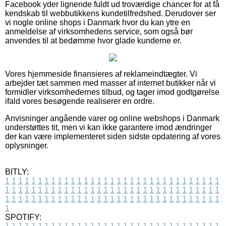
Facebook yder lignende fuldt ud troværdige chancer for at få
kendskab til webbutikkens kundetilfredshed. Derudover ser
vi nogle online shops i Danmark hvor du kan ytre en
anmeldelse af virksomhedens service, som også bør
anvendes til at bedømme hvor glade kunderne er.
Vores hjemmeside finansieres af reklameindtægter. Vi
arbejder tæt sammen med masser af internet butikker når vi
formidler virksomhedernes tilbud, og tager imod godtgørelse
ifald vores besøgende realiserer en ordre.
Anvisninger angående varer og online webshops i Danmark
understøttes tit, men vi kan ikke garantere imod ændringer
der kan være implementeret siden sidste opdatering af vores
oplysninger.
BITLY:
1
1
1
1
1
1
1
1
1
1
1
1
1
1
1
1
1
1
1
1
1
1
1
1
1
1
1
1
1
1
1
1
1
1
1
1
1
1
1
1
1
1
1
1
1
1
1
1
1
1
1
1
1
1
1
1
1
1
1
1
1
1
1
1
1
1
1
1
1
1
1
1
1
1
1
1
1
1
1
1
1
1
1
1
1
1
1
1
1
1
1
1
1
1
1
1
1
1
1
1
SPOTIFY: