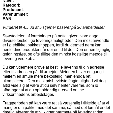
Navn:
Kategori:
Producent:
Varenummer:
EAN:
Vurderet til
4.5
ud af 5 stjerner baseret på
36
anmeldelser
Størstedelen af forretninger på nettet giver i vore dage
diverse forskellige leveringsmuligheder. Den mest anvendte
er i øjeblikket pakkeshoppen, fordi du dermed nemt kan
hente dine produkter når der er tid til det. Den er nemlig rigtig
gnidningsløs, og ofte tillige den mindst kostelige metode til
levering ved køb af .
Du kan ydermere prøve at bestille levering til din adresse
eller til adressen på dit arbejde. Metoden bliver en gang i
mellem en smule mere bekostelig, men endda ret
ukompliceret. Den mest prisbevidste fragtmulighed vil dog
altid vise sig at være at du selv henter varerne, som jo
afhænger af at du opholder dig nærved online
virksomhedens arbejdslager.
Fragtperioden på kan være ret så væsentlig i tilfælde af at vi
mangler din pakke med det samme, så med det formål er det
rimelig afgørende at vi kigger nærmere på leveringstiden