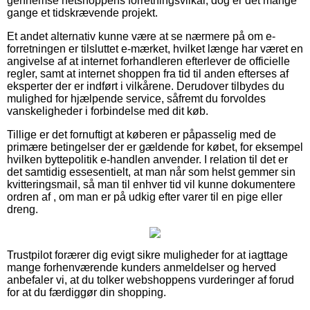
gennemse netshoppens forretningsvilkår, dog er det mange
gange et tidskrævende projekt.
Et andet alternativ kunne være at se nærmere på om e-
forretningen er tilsluttet e-mærket, hvilket længe har været en
angivelse af at internet forhandleren efterlever de officielle
regler, samt at internet shoppen fra tid til anden efterses af
eksperter der er indført i vilkårene. Derudover tilbydes du
mulighed for hjælpende service, såfremt du forvoldes
vanskeligheder i forbindelse med dit køb.
Tillige er det fornuftigt at køberen er påpasselig med de
primære betingelser der er gældende for købet, for eksempel
hvilken byttepolitik e-handlen anvender. I relation til det er
det samtidig essesentielt, at man når som helst gemmer sin
kvitteringsmail, så man til enhver tid vil kunne dokumentere
ordren af , om man er på udkig efter varer til en pige eller
dreng.
Trustpilot forærer dig evigt sikre muligheder for at iagttage
mange forhenværende kunders anmeldelser og herved
anbefaler vi, at du tolker webshoppens vurderinger af forud
for at du færdiggør din shopping.