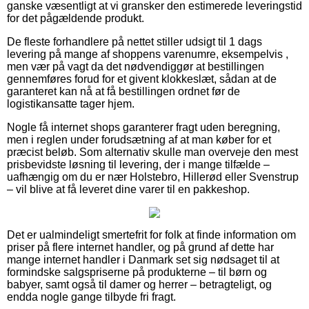
ganske væsentligt at vi gransker den estimerede leveringstid
for det pågældende produkt.
De fleste forhandlere på nettet stiller udsigt til 1 dags
levering på mange af shoppens varenumre, eksempelvis ,
men vær på vagt da det nødvendiggør at bestillingen
gennemføres forud for et givent klokkeslæt, sådan at de
garanteret kan nå at få bestillingen ordnet før de
logistikansatte tager hjem.
Nogle få internet shops garanterer fragt uden beregning,
men i reglen under forudsætning af at man køber for et
præcist beløb. Som alternativ skulle man overveje den mest
prisbevidste løsning til levering, der i mange tilfælde –
uafhængig om du er nær Holstebro, Hillerød eller Svenstrup
– vil blive at få leveret dine varer til en pakkeshop.
Det er ualmindeligt smertefrit for folk at finde information om
priser på flere internet handler, og på grund af dette har
mange internet handler i Danmark set sig nødsaget til at
formindske salgspriserne på produkterne – til børn og
babyer, samt også til damer og herrer – betragteligt, og
endda nogle gange tilbyde fri fragt.