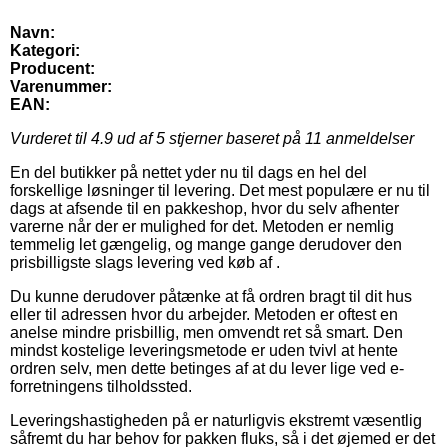
Navn:
Kategori:
Producent:
Varenummer:
EAN:
Vurderet til
4.9
ud af 5 stjerner baseret på
11
anmeldelser
En del butikker på nettet yder nu til dags en hel del
forskellige løsninger til levering. Det mest populære er nu til
dags at afsende til en pakkeshop, hvor du selv afhenter
varerne når der er mulighed for det. Metoden er nemlig
temmelig let gængelig, og mange gange derudover den
prisbilligste slags levering ved køb af .
Du kunne derudover påtænke at få ordren bragt til dit hus
eller til adressen hvor du arbejder. Metoden er oftest en
anelse mindre prisbillig, men omvendt ret så smart. Den
mindst kostelige leveringsmetode er uden tvivl at hente
ordren selv, men dette betinges af at du lever lige ved e-
forretningens tilholdssted.
Leveringshastigheden på er naturligvis ekstremt væsentlig
såfremt du har behov for pakken fluks, så i det øjemed er det