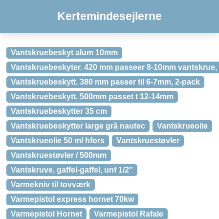
Kertemindesejlerne
Vantskruebeskyt alum 10mm
Vantskruebeskyter. 420 mm passeer 8-10mm vantskrue,
Vantskruebeskytt. 380 mm passer til 6-7mm, 2-pack
Vantskruebeskytt. 500mm passet t 12-14mm
Vantskruebeskytter 35 cm
Vantskruebeskytter large grå nautec
Vantskrueolie
Vantskrueolie 50 ml hfors
Vantskruestøvler
Vantskruestøvler / 500mm
Vantskruve, gaffel-gaffel, unf 1/2″
Varmekniv til tovværk
Varmepistol express hornet 70kw
Varmepistol Hornet
Varmepistol Rafale