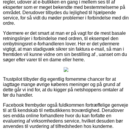
regler, udover at e-butikken en gang i mellem ses til af
eksperter som er meget bekendte med bestemmelserne på
området. Derudover tilbydes du lejlighed til hjælpende
service, for så vidt du møder problemer i forbindelse med din
ordre.
Ydermere er det smart at man er på vagt for de mest basale
retningslinjer i forbindelse med ordren, til eksempel den
ombytningsret e-forhandleren lover. Her er det ydermere
vigtigt, at man stadigvæk sikrer sin faktura e-mail, så man i
fremtiden vil kunne vidne om sin bestilling af , uanset om du
søger efter varer til en dame eller herre.
Trustpilot tilbyder dig egentlig fornemme chancer for at
iagttage mange øvrige køberes meninger og på grund af
dette går vi ind for, at du kigger på netshoppens omtaler af
før du handler.
Facebook frembyder også fuldkommen fortræffelige genveje
til at få kendskab til netbutikkens troværdighed. Derudover
ses endda online forhandlere hvor du kan forfatte en
evaluering af virksomhedens service, hvilket desuden bør
anvendes til vurdering af tilfredsheden hos kunderne.