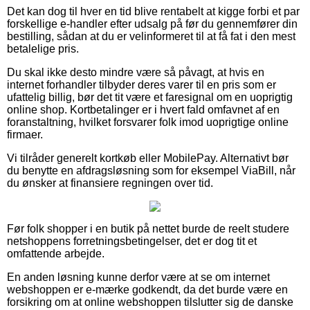
Det kan dog til hver en tid blive rentabelt at kigge forbi et par
forskellige e-handler efter udsalg på før du gennemfører din
bestilling, sådan at du er velinformeret til at få fat i den mest
betalelige pris.
Du skal ikke desto mindre være så påvagt, at hvis en
internet forhandler tilbyder deres varer til en pris som er
ufattelig billig, bør det tit være et faresignal om en uoprigtig
online shop. Kortbetalinger er i hvert fald omfavnet af en
foranstaltning, hvilket forsvarer folk imod uoprigtige online
firmaer.
Vi tilråder generelt kortkøb eller MobilePay. Alternativt bør
du benytte en afdragsløsning som for eksempel ViaBill, når
du ønsker at finansiere regningen over tid.
Før folk shopper i en butik på nettet burde de reelt studere
netshoppens forretningsbetingelser, det er dog tit et
omfattende arbejde.
En anden løsning kunne derfor være at se om internet
webshoppen er e-mærke godkendt, da det burde være en
forsikring om at online webshoppen tilslutter sig de danske