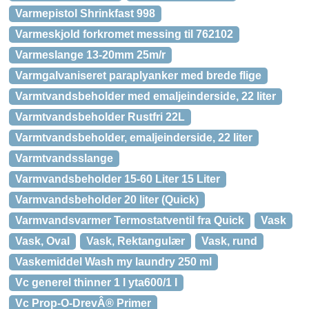
Varmepistol Shrinkfast 998
Varmeskjold forkromet messing til 762102
Varmeslange 13-20mm 25m/r
Varmgalvaniseret paraplyanker med brede flige
Varmtvandsbeholder med emaljeinderside, 22 liter
Varmtvandsbeholder Rustfri 22L
Varmtvandsbeholder, emaljeinderside, 22 liter
Varmtvandsslange
Varmvandsbeholder 15-60 Liter 15 Liter
Varmvandsbeholder 20 liter (Quick)
Varmvandsvarmer Termostatventil fra Quick
Vask
Vask, Oval
Vask, Rektangulær
Vask, rund
Vaskemiddel Wash my laundry 250 ml
Vc generel thinner 1 l yta600/1 l
Vc Prop-O-DrevÂ® Primer