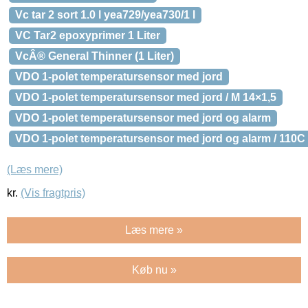
Vc tar 2 sort 1.0 l yea729/yea730/1 l
VC Tar2 epoxyprimer 1 Liter
VcÂ® General Thinner (1 Liter)
VDO 1-polet temperatursensor med jord
VDO 1-polet temperatursensor med jord / M 14×1,5
VDO 1-polet temperatursensor med jord og alarm
VDO 1-polet temperatursensor med jord og alarm / 110C 
(Læs mere)
kr.
(Vis fragtpris)
Læs mere »
Køb nu »