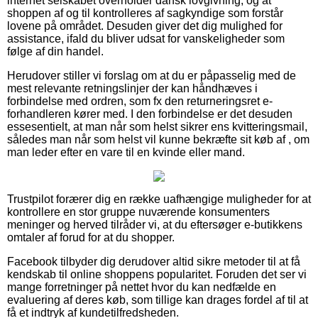
internet selskabet overholder dansk lovgivning, og at
shoppen af og til kontrolleres af sagkyndige som forstår
lovene på området. Desuden giver det dig mulighed for
assistance, ifald du bliver udsat for vanskeligheder som
følge af din handel.
Herudover stiller vi forslag om at du er påpasselig med de
mest relevante retningslinjer der kan håndhæves i
forbindelse med ordren, som fx den returneringsret e-
forhandleren kører med. I den forbindelse er det desuden
essesentielt, at man når som helst sikrer ens kvitteringsmail,
således man når som helst vil kunne bekræfte sit køb af , om
man leder efter en vare til en kvinde eller mand.
Trustpilot forærer dig en række uafhængige muligheder for at
kontrollere en stor gruppe nuværende konsumenters
meninger og herved tilråder vi, at du eftersøger e-butikkens
omtaler af forud for at du shopper.
Facebook tilbyder dig derudover altid sikre metoder til at få
kendskab til online shoppens popularitet. Foruden det ser vi
mange forretninger på nettet hvor du kan nedfælde en
evaluering af deres køb, som tillige kan drages fordel af til at
få et indtryk af kundetilfredsheden.