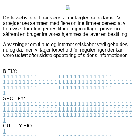
Dette website er finansieret af indtægter fra reklamer. Vi
arbejder tæt sammen med flere online firmaer derved at vi
fremviser forretningernes tilbud, og modtager provision
såfremt en bruger fra vores hjemmeside laver en bestilling.
Anvisninger om tilbud og internet selskaber vedligeholdes
nu og da, men vi tager forbehold for reguleringer der kan
være udført efter sidste opdatering af sidens informationer.
BITLY:
1
1
1
1
1
1
1
1
1
1
1
1
1
1
1
1
1
1
1
1
1
1
1
1
1
1
1
1
1
1
1
1
1
1
1
1
1
1
1
1
1
1
1
1
1
1
1
1
1
1
1
1
1
1
1
1
1
1
1
1
1
1
1
1
1
1
1
1
1
1
1
1
1
1
1
1
1
1
1
1
1
1
1
1
1
1
1
1
1
1
1
1
1
1
1
1
1
1
1
1
SPOTIFY:
1
1
1
1
1
1
1
1
1
1
1
1
1
1
1
1
1
1
1
1
1
1
1
1
1
1
1
1
1
1
1
1
1
1
1
1
1
1
1
1
1
1
1
1
1
1
1
1
1
1
1
1
1
1
1
1
1
1
1
1
1
1
1
1
1
1
1
1
1
1
1
1
1
1
1
1
1
1
1
1
1
1
1
1
1
1
1
1
1
1
1
1
1
1
1
1
1
1
1
1
CUTTLY BIO:
1