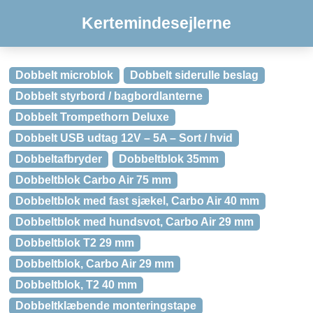
Kertemindesejlerne
Dobbelt microblok
Dobbelt siderulle beslag
Dobbelt styrbord / bagbordlanterne
Dobbelt Trompethorn Deluxe
Dobbelt USB udtag 12V – 5A – Sort / hvid
Dobbeltafbryder
Dobbeltblok 35mm
Dobbeltblok Carbo Air 75 mm
Dobbeltblok med fast sjækel, Carbo Air 40 mm
Dobbeltblok med hundsvot, Carbo Air 29 mm
Dobbeltblok T2 29 mm
Dobbeltblok, Carbo Air 29 mm
Dobbeltblok, T2 40 mm
Dobbeltklæbende monteringstape