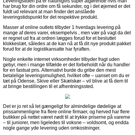
Leveringstiden på er naturligvis super afgørende hvis man
har brug for din ordre om få sekunder, og i det øjemed er det
fuldt ud relevant at man finder det anslåede
leveringstidspunkt for det respektive produkt.
Masser af online outlets tilbyder 1 hverdags levering på
mange af deres varer, eksempelvis , men vær på vagt da det
er regnet ud fra at ordren lægges forud for et besluttet
klokkeslæt, således at de kan nå at få dit nye produkt pakket
forud for at de logistikansatte har fyraften.
Nogle enkelte internet virksomheder tilbyder fragt uden
gebyr, men i mange tilfælde er det forbeholdt når du handler
for en fastsat pris. Alternativt burde du gribe den mest
betalelige leveringsmulighed, hvilket ofte – uanset om du er
tæt på Odense, Skive eller Skælskør – vil blive at få dem til
at bringe bestillingen til et afhentningssted.
Det er jo ret så let gængeligt for almindelige dødelige at
prissammenligne fra flere online firmaer, og herved har flere
butikker på nettet været nødt til at trykke priserne på varerne
– til juniorer, men ligeledes til voksne – voldsomt, og endda
nogle gange yde levering uden omkostninger.