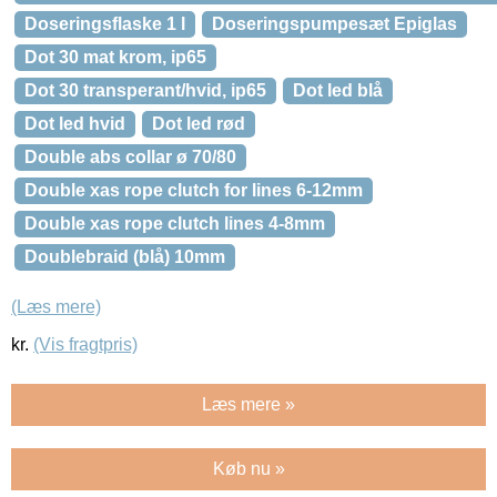
Doseringsflaske 1 l
Doseringspumpesæt Epiglas
Dot 30 mat krom, ip65
Dot 30 transperant/hvid, ip65
Dot led blå
Dot led hvid
Dot led rød
Double abs collar ø 70/80
Double xas rope clutch for lines 6-12mm
Double xas rope clutch lines 4-8mm
Doublebraid (blå) 10mm
(Læs mere)
kr.
(Vis fragtpris)
Læs mere »
Køb nu »