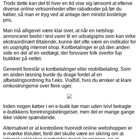
Trods dette kan det til hver en tid vise sig lønsomt at efterse
diverse online virksomheder efter rabatkoder på før du
køber, så man er tryg ved at antage den mindst kostelige
pris.
Man må alligevel være klar over, at når en netshop
annoncerer bedst i test varer til en udsalgspris som kan virke
ekstraordinært tiltalende, kunne det ofte være en indikator for
en uoprigtig internet shop. Kortbetalinger er på den anden
side en del af en vedtægt, der forsvarer folk overfor fup
butikker på nettet.
Generelt foreslår vi kortbetalinger eller mobilbetaling. Som
en anden løsning burde du drage fordel af en
afbetalingsordning fra f.eks. ViaBill, hvis du ønsker at klare
omkostningerne over flere uger.
Inden nogen køber i en e-butik bør man uden tvivl betragte
e-butikkens forretningsbetingelser, men det er mange gange
ikke videre spændende.
Alternativet er at kontrollere hvorvidt online webshoppen er
e-mærke tilsluttet, fordi det skulle være en sikring om at