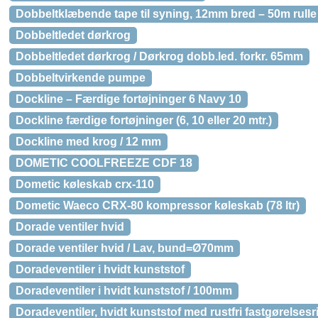
Dobbeltklæbende tape til syning, 12mm bred – 50m rulle
Dobbeltledet dørkrog
Dobbeltledet dørkrog / Dørkrog dobb.led. forkr. 65mm
Dobbeltvirkende pumpe
Dockline – Færdige fortøjninger 6 Navy 10
Dockline færdige fortøjninger (6, 10 eller 20 mtr.)
Dockline med krog / 12 mm
DOMETIC COOLFREEZE CDF 18
Dometic køleskab crx-110
Dometic Waeco CRX-80 kompressor køleskab (78 ltr)
Dorade ventiler hvid
Dorade ventiler hvid / Lav, bund=Ø70mm
Doradeventiler i hvidt kunststof
Doradeventiler i hvidt kunststof / 100mm
Doradeventiler, hvidt kunststof med rustfri fastgørelsesr