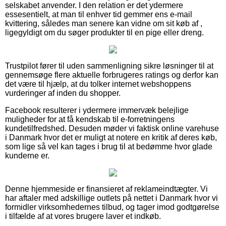
selskabet anvender. I den relation er det ydermere
essesentielt, at man til enhver tid gemmer ens e-mail
kvittering, således man senere kan vidne om sit køb af ,
ligegyldigt om du søger produkter til en pige eller dreng.
Trustpilot fører til uden sammenligning sikre løsninger til at
gennemsøge flere aktuelle forbrugeres ratings og derfor kan
det være til hjælp, at du tolker internet webshoppens
vurderinger af inden du shopper.
Facebook resulterer i ydermere immervæk belejlige
muligheder for at få kendskab til e-forretningens
kundetilfredshed. Desuden møder vi faktisk online varehuse
i Danmark hvor det er muligt at notere en kritik af deres køb,
som lige så vel kan tages i brug til at bedømme hvor glade
kunderne er.
Denne hjemmeside er finansieret af reklameindtægter. Vi
har aftaler med adskillige outlets på nettet i Danmark hvor vi
formidler virksomhedernes tilbud, og tager imod godtgørelse
i tilfælde af at vores brugere laver et indkøb.