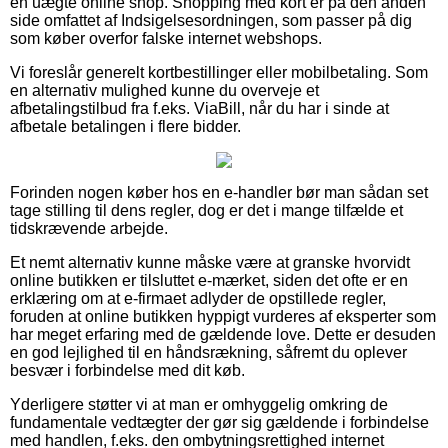
en uægte online shop. Shopping med kort er på den anden
side omfattet af Indsigelsesordningen, som passer på dig
som køber overfor falske internet webshops.
Vi foreslår generelt kortbestillinger eller mobilbetaling. Som
en alternativ mulighed kunne du overveje et
afbetalingstilbud fra f.eks. ViaBill, når du har i sinde at
afbetale betalingen i flere bidder.
Forinden nogen køber hos en e-handler bør man sådan set
tage stilling til dens regler, dog er det i mange tilfælde et
tidskrævende arbejde.
Et nemt alternativ kunne måske være at granske hvorvidt
online butikken er tilsluttet e-mærket, siden det ofte er en
erklæring om at e-firmaet adlyder de opstillede regler,
foruden at online butikken hyppigt vurderes af eksperter som
har meget erfaring med de gældende love. Dette er desuden
en god lejlighed til en håndsrækning, såfremt du oplever
besvær i forbindelse med dit køb.
Yderligere støtter vi at man er omhyggelig omkring de
fundamentale vedtægter der gør sig gældende i forbindelse
med handlen, f.eks. den ombytningsrettighed internet