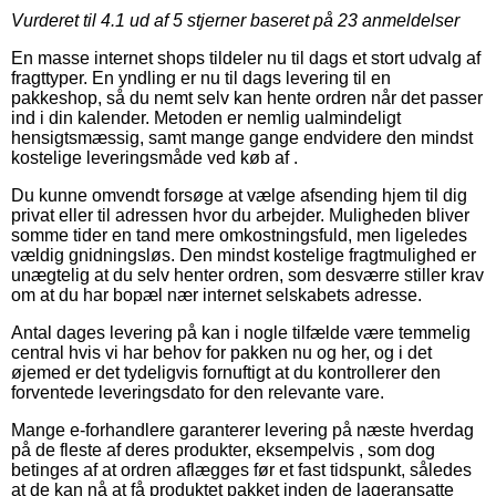
Vurderet til
4.1
ud af 5 stjerner baseret på
23
anmeldelser
En masse internet shops tildeler nu til dags et stort udvalg af
fragttyper. En yndling er nu til dags levering til en
pakkeshop, så du nemt selv kan hente ordren når det passer
ind i din kalender. Metoden er nemlig ualmindeligt
hensigtsmæssig, samt mange gange endvidere den mindst
kostelige leveringsmåde ved køb af .
Du kunne omvendt forsøge at vælge afsending hjem til dig
privat eller til adressen hvor du arbejder. Muligheden bliver
somme tider en tand mere omkostningsfuld, men ligeledes
vældig gnidningsløs. Den mindst kostelige fragtmulighed er
unægtelig at du selv henter ordren, som desværre stiller krav
om at du har bopæl nær internet selskabets adresse.
Antal dages levering på kan i nogle tilfælde være temmelig
central hvis vi har behov for pakken nu og her, og i det
øjemed er det tydeligvis fornuftigt at du kontrollerer den
forventede leveringsdato for den relevante vare.
Mange e-forhandlere garanterer levering på næste hverdag
på de fleste af deres produkter, eksempelvis , som dog
betinges af at ordren aflægges før et fast tidspunkt, således
at de kan nå at få produktet pakket inden de lageransatte