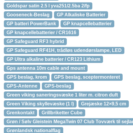
Goldspar satin 2.5 l yva251/2.5ba 2/fp
Gooseneck-Beslag
GP Alkaliske Batterier
GP batteri PowerBank
GP knapcellebatterier
GP knapcellebatterier / CR1616
GP Safeguard RF3 hybrid
GP Safeguard RF41H, trådløs udendørslampe, LED
GP Ultra alkaline batterier / CR123 Lithium
Gps antenna 10m cable and mount
GPS beslag, krom
GPS beslag, sceptermonteret
GPS-Antenne
GPS-beslag
Green viking saneringsvæske 1 liter m. citron duft
Green Viking skyllevæske (1 l)
Grejæske 12×9,5 cm
Grenkontakt
Grillbriketter Cube
Grøn / Sølv Gleistein MegaTwin 07 Club Tovværk til sejla
Grønlandsk nationalflag