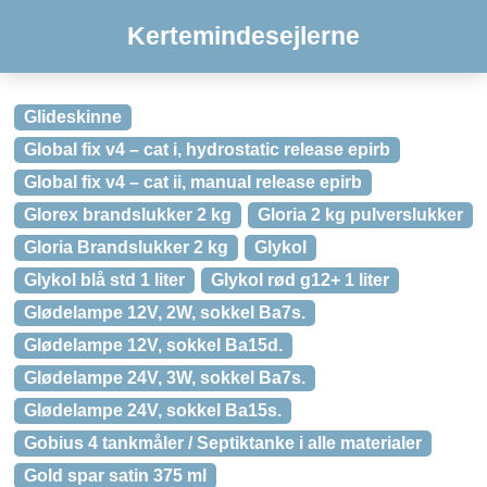
Kertemindesejlerne
Glideskinne
Global fix v4 – cat i, hydrostatic release epirb
Global fix v4 – cat ii, manual release epirb
Glorex brandslukker 2 kg
Gloria 2 kg pulverslukker
Gloria Brandslukker 2 kg
Glykol
Glykol blå std 1 liter
Glykol rød g12+ 1 liter
Glødelampe 12V, 2W, sokkel Ba7s.
Glødelampe 12V, sokkel Ba15d.
Glødelampe 24V, 3W, sokkel Ba7s.
Glødelampe 24V, sokkel Ba15s.
Gobius 4 tankmåler / Septiktanke i alle materialer
Gold spar satin 375 ml