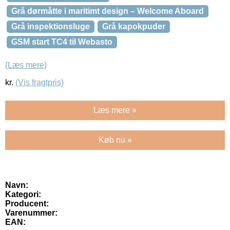
Grå dørmåtte i maritimt design – Welcome Aboard
Grå inspektionsluge
Grå kapokpuder
GSM start TC4 til Webasto
(Læs mere)
kr.
(Vis fragtpris)
Læs mere »
Køb nu »
Navn:
Kategori:
Producent:
Varenummer:
EAN: