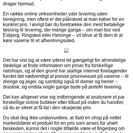
drager hjemad.
En række online virksomheder yder levering uden
beregning, men oftest er det påkrævet at man køber for en
konkret pris. I øvrigt bør du foretrække den mest betalelige
løsning til levering, der mange gange – om man bor ved
Esbjerg, Ringsted eller Helsinge – vil blive at få dem til at
køre varerne til et afhentningssted.
Det har vist sig at være yderst let gængeligt for almindelige
dødelige at finde information om priser fra forskellige
netshops, og af den grund har utallige internet foretagender
fundet det nødvendigt at presse prisniveauet på varerne – til
drenge og piger, og samtidig også til damer og herrer –
drastisk, og endda nogle gange byde på portofri levering.
Det kan alligevel vise sig indbringende at analysere et par
forskellige online butikker efter tilbud på inden du handler,
så du er sikret at få fat i den skarpeste pris.
Du skal dog ikke undervurdere, at ifald en shop på nettet
markedsfører et produkt for en pris som anses for uhørt
beskeden, kunne det i nogle tilfælde være et fingerpeg om