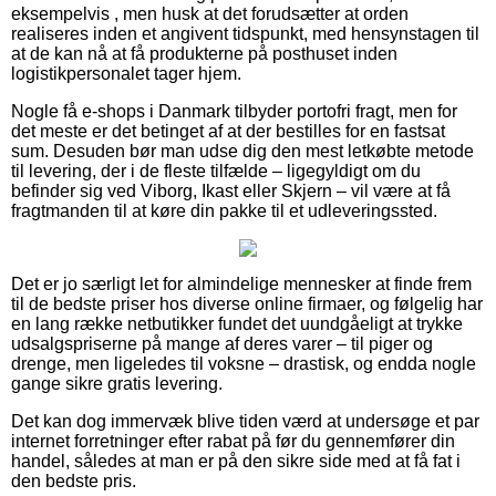
eksempelvis , men husk at det forudsætter at orden
realiseres inden et angivent tidspunkt, med hensynstagen til
at de kan nå at få produkterne på posthuset inden
logistikpersonalet tager hjem.
Nogle få e-shops i Danmark tilbyder portofri fragt, men for
det meste er det betinget af at der bestilles for en fastsat
sum. Desuden bør man udse dig den mest letkøbte metode
til levering, der i de fleste tilfælde – ligegyldigt om du
befinder sig ved Viborg, Ikast eller Skjern – vil være at få
fragtmanden til at køre din pakke til et udleveringssted.
Det er jo særligt let for almindelige mennesker at finde frem
til de bedste priser hos diverse online firmaer, og følgelig har
en lang række netbutikker fundet det uundgåeligt at trykke
udsalgspriserne på mange af deres varer – til piger og
drenge, men ligeledes til voksne – drastisk, og endda nogle
gange sikre gratis levering.
Det kan dog immervæk blive tiden værd at undersøge et par
internet forretninger efter rabat på før du gennemfører din
handel, således at man er på den sikre side med at få fat i
den bedste pris.