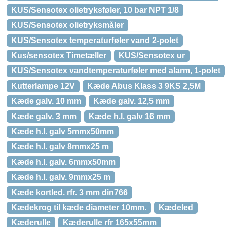
KUS/Sensotex olietryksføler, 10 bar NPT 1/8
KUS/Sensotex olietryksmåler
KUS/Sensotex temperaturføler vand 2-polet
Kus/sensotex Timetæller
KUS/Sensotex ur
KUS/Sensotex vandtemperaturføler med alarm, 1-polet
Kutterlampe 12V
Kæde Abus Klass 3 9KS 2,5M
Kæde galv. 10 mm
Kæde galv. 12,5 mm
Kæde galv. 3 mm
Kæde h.l. galv 16 mm
Kæde h.l. galv 5mmx50mm
Kæde h.l. galv 8mmx25 m
Kæde h.l. galv. 6mmx50mm
Kæde h.l. galv. 9mmx25 m
Kæde kortled. rfr. 3 mm din766
Kædekrog til kæde diameter 10mm.
Kædeled
Kæderulle
Kæderulle rfr 165x55mm