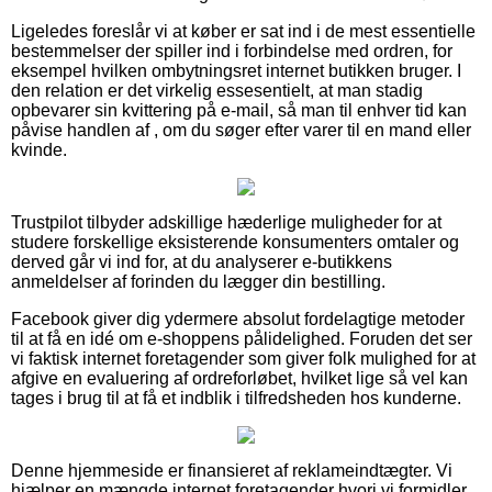
Ligeledes foreslår vi at køber er sat ind i de mest essentielle
bestemmelser der spiller ind i forbindelse med ordren, for
eksempel hvilken ombytningsret internet butikken bruger. I
den relation er det virkelig essesentielt, at man stadig
opbevarer sin kvittering på e-mail, så man til enhver tid kan
påvise handlen af , om du søger efter varer til en mand eller
kvinde.
Trustpilot tilbyder adskillige hæderlige muligheder for at
studere forskellige eksisterende konsumenters omtaler og
derved går vi ind for, at du analyserer e-butikkens
anmeldelser af forinden du lægger din bestilling.
Facebook giver dig ydermere absolut fordelagtige metoder
til at få en idé om e-shoppens pålidelighed. Foruden det ser
vi faktisk internet foretagender som giver folk mulighed for at
afgive en evaluering af ordreforløbet, hvilket lige så vel kan
tages i brug til at få et indblik i tilfredsheden hos kunderne.
Denne hjemmeside er finansieret af reklameindtægter. Vi
hjælper en mængde internet foretagender hvori vi formidler