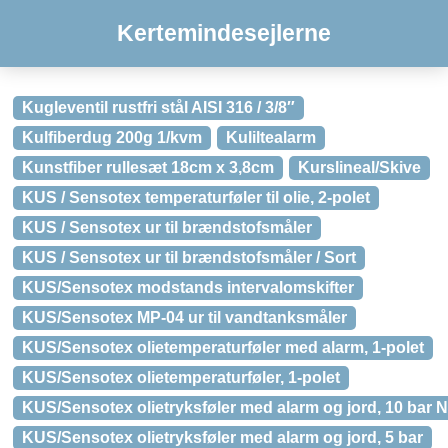
Kertemindesejlerne
Kugleventil rustfri stål AISI 316 / 3/8″
Kulfiberdug 200g 1/kvm
Kuliltealarm
Kunstfiber rullesæt 18cm x 3,8cm
Kurslineal/Skive
KUS / Sensotex temperaturføler til olie, 2-polet
KUS / Sensotex ur til brændstofsmåler
KUS / Sensotex ur til brændstofsmåler / Sort
KUS/Sensotex modstands intervalomskifter
KUS/Sensotex MP-04 ur til vandtanksmåler
KUS/Sensotex olietemperaturføler med alarm, 1-polet
KUS/Sensotex olietemperaturføler, 1-polet
KUS/Sensotex olietryksføler med alarm og jord, 10 bar 
KUS/Sensotex olietryksføler med alarm og jord, 5 bar