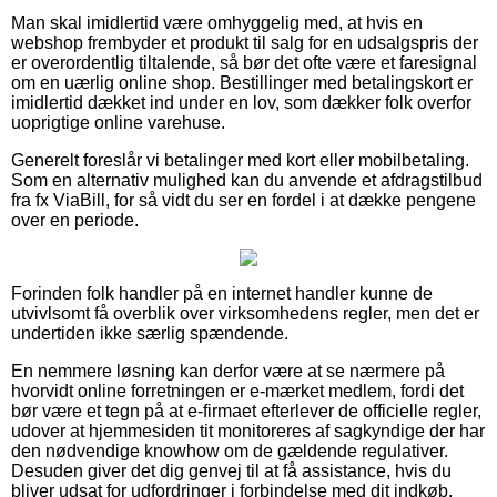
Man skal imidlertid være omhyggelig med, at hvis en
webshop frembyder et produkt til salg for en udsalgspris der
er overordentlig tiltalende, så bør det ofte være et faresignal
om en uærlig online shop. Bestillinger med betalingskort er
imidlertid dækket ind under en lov, som dækker folk overfor
uoprigtige online varehuse.
Generelt foreslår vi betalinger med kort eller mobilbetaling.
Som en alternativ mulighed kan du anvende et afdragstilbud
fra fx ViaBill, for så vidt du ser en fordel i at dække pengene
over en periode.
Forinden folk handler på en internet handler kunne de
utvivlsomt få overblik over virksomhedens regler, men det er
undertiden ikke særlig spændende.
En nemmere løsning kan derfor være at se nærmere på
hvorvidt online forretningen er e-mærket medlem, fordi det
bør være et tegn på at e-firmaet efterlever de officielle regler,
udover at hjemmesiden tit monitoreres af sagkyndige der har
den nødvendige knowhow om de gældende regulativer.
Desuden giver det dig genvej til at få assistance, hvis du
bliver udsat for udfordringer i forbindelse med dit indkøb.