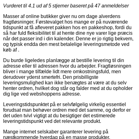
Vurderet til
4.1
ud af 5 stjerner baseret på
47
anmeldelser
Masser af online butikker giver nu om dage alverdens
fragtløsninger. Førstevalget hos mange er på nuværende
tidspunkt at få afleveret pakken hos en pakkeshop, fordi du
så har fuld fleksibilitet til at hente dine nye varer lige præcis
når det passer ind i din kalender. Denne er jo rigtig bekvem,
og typisk endda den mest betalelige leveringsmetode ved
køb af .
Du burde ligeledes planlægge at bestille levering til din
adresse eller til adressen hvor du arbejder. Fragtløsningen
bliver i mange tilfælde lidt mere omkostningsfuld, men
derudover yderst smertefri. Den prisbilligste
leveringsmulighed kan ikke benægtes at være at du selv
henter ordren, hvilket dog står og falder med at du opholder
dig lige ved webshoppens adresse.
Leveringstidspunktet på er selvfølgelig virkelig essentiel
forudsat man behøver ordren med det samme, og derfor er
det uden tvivl vigtigt at du besigtiger det estimerede
leveringstidspunkt ved det relevante produkt.
Mange internet selskaber garanterer levering på
næstkommende hverdag på en masse produkter,