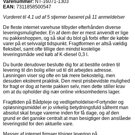
Varenummer:
NT-16071-1303
EAN:
7311858500547
Vurderet til
4.1
ud af 5 stjerner baseret på
11
anmeldelser
De fleste internet varehuse tilbyder efterhånden diverse
leveringsmuligheder. En af dem der er mest anvendt er lige
nu pakkeshoppen, og så skal du blot gå forbi efter de købte
varer på et selvvalgt tidspunkt. Fragtformen er altså vældig
fleksibel, samt ofte tillige den mindst kostelige
leveringsmåde ved køb af K-diesel 0,3 l.
Du burde derudover beslutte dig for at bestille ordren til
levering til din bolig eller ud til dit arbejdes adresse.
Løsningen viser sig ofte en tak mere bekostelig, men
desuden ekstremt praktisk. Den mest prisbevidste mulighed
for fragt er dog at hente pakken selv, men dette stiller krav
om at du opholder dig nær online virksomhedens lager.
Fragttiden på Bådpleje og vedligeholdelse>Fortynder og
opløsningsmiddel er jo virkelig betydningsfuld såfremt man
absolut skal bruge varerne inden for få dage, og af den
grund er det ganske centralt at man besigtiger den anslåede
leveringstid for den aktuelle vare.
Masser af internet firmaer tilsiger levering på