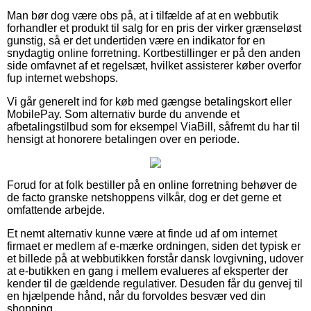
Man bør dog være obs på, at i tilfælde af at en webbutik
forhandler et produkt til salg for en pris der virker grænseløst
gunstig, så er det undertiden være en indikator for en
snydagtig online forretning. Kortbestillinger er på den anden
side omfavnet af et regelsæt, hvilket assisterer køber overfor
fup internet webshops.
Vi går generelt ind for køb med gængse betalingskort eller
MobilePay. Som alternativ burde du anvende et
afbetalingstilbud som for eksempel ViaBill, såfremt du har til
hensigt at honorere betalingen over en periode.
Forud for at folk bestiller på en online forretning behøver de
de facto granske netshoppens vilkår, dog er det gerne et
omfattende arbejde.
Et nemt alternativ kunne være at finde ud af om internet
firmaet er medlem af e-mærke ordningen, siden det typisk er
et billede på at webbutikken forstår dansk lovgivning, udover
at e-butikken en gang i mellem evalueres af eksperter der
kender til de gældende regulativer. Desuden får du genvej til
en hjælpende hånd, når du forvoldes besvær ved din
shopping.