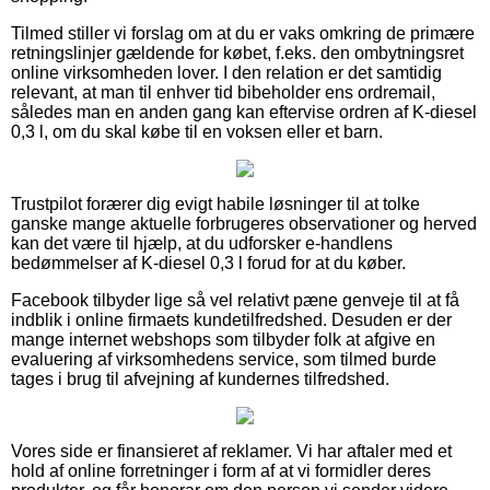
Tilmed stiller vi forslag om at du er vaks omkring de primære
retningslinjer gældende for købet, f.eks. den ombytningsret
online virksomheden lover. I den relation er det samtidig
relevant, at man til enhver tid bibeholder ens ordremail,
således man en anden gang kan eftervise ordren af K-diesel
0,3 l, om du skal købe til en voksen eller et barn.
Trustpilot forærer dig evigt habile løsninger til at tolke
ganske mange aktuelle forbrugeres observationer og herved
kan det være til hjælp, at du udforsker e-handlens
bedømmelser af K-diesel 0,3 l forud for at du køber.
Facebook tilbyder lige så vel relativt pæne genveje til at få
indblik i online firmaets kundetilfredshed. Desuden er der
mange internet webshops som tilbyder folk at afgive en
evaluering af virksomhedens service, som tilmed burde
tages i brug til afvejning af kundernes tilfredshed.
Vores side er finansieret af reklamer. Vi har aftaler med et
hold af online forretninger i form af at vi formidler deres