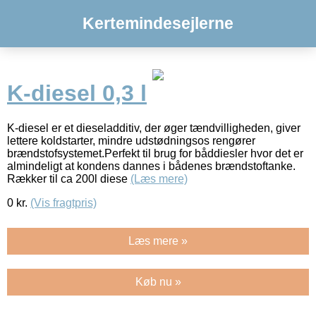
Kertemindesejlerne
K-diesel 0,3 l
K-diesel er et dieseladditiv, der øger tændvilligheden, giver
lettere koldstarter, mindre udstødningsos rengører
brændstofsystemet.Perfekt til brug for båddiesler hvor det er
almindeligt at kondens dannes i bådenes brændstoftanke.
Rækker til ca 200l diese
(Læs mere)
0
kr.
(Vis fragtpris)
Læs mere »
Køb nu »