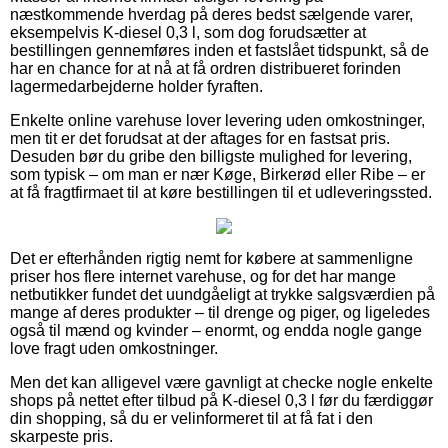
næstkommende hverdag på deres bedst sælgende varer,
eksempelvis K-diesel 0,3 l, som dog forudsætter at
bestillingen gennemføres inden et fastslået tidspunkt, så de
har en chance for at nå at få ordren distribueret forinden
lagermedarbejderne holder fyraften.
Enkelte online varehuse lover levering uden omkostninger,
men tit er det forudsat at der aftages for en fastsat pris.
Desuden bør du gribe den billigste mulighed for levering,
som typisk – om man er nær Køge, Birkerød eller Ribe – er
at få fragtfirmaet til at køre bestillingen til et udleveringssted.
Det er efterhånden rigtig nemt for købere at sammenligne
priser hos flere internet varehuse, og for det har mange
netbutikker fundet det uundgåeligt at trykke salgsværdien på
mange af deres produkter – til drenge og piger, og ligeledes
også til mænd og kvinder – enormt, og endda nogle gange
love fragt uden omkostninger.
Men det kan alligevel være gavnligt at checke nogle enkelte
shops på nettet efter tilbud på K-diesel 0,3 l før du færdiggør
din shopping, så du er velinformeret til at få fat i den
skarpeste pris.