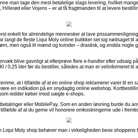
unne man tage den mest betalelige slags levering, hvilket man
Hillerød eller Vojens – er at få fragtmanden til at levere bestillin
erst enkelt for almindelige mennesker at lave prissammenligning 
r langt de fleste Liqui Moly online butikker set sig nødsaget ti
 børn, men også til mænd og kvinder – drastisk, og endda nogle g
væk blive gavnligt at efterprøve flere e-handler efter udsalg p
0,25 liter før du bestiller, således at man er velinformeret til a
lemme, at i tilfælde af at en online shop reklamerer varer til en 
e være en indikation på en snydagtig online webshop. Kortbestillin
 som redder køber imod uægte e-shops.
rtbetalinger eller MobilePay. Som en anden løsning burde du a
i tilfælde af at du gerne vil honorere omkostningerne ude i fremti
n Liqui Moly shop behøver man i virkeligheden bese shoppens h