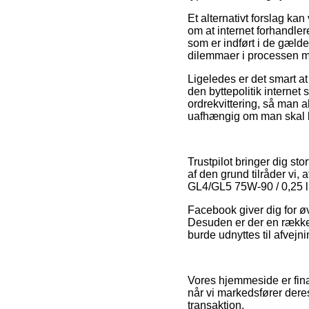
Et alternativt forslag ka
om at internet forhandlere
som er indført i de gælde
dilemmaer i processen me
Ligeledes er det smart a
den byttepolitik internet 
ordrekvittering, så man a
uafhængig om man skal k
Trustpilot bringer dig st
af den grund tilråder vi,
GL4/GL5 75W-90 / 0,25 li
Facebook giver dig for øv
Desuden er der en række 
burde udnyttes til afvejn
Vores hjemmeside er fina
når vi markedsfører deres
transaktion.