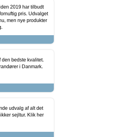
den 2019 har tilbudt
fornuftig pris. Udvalget
u, men nye produkter
g.
den bedste kvalitet.
erandører i Danmark.
de udvalg af alt det
kker sejltur. Klik her