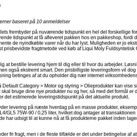
0
jerner baseret på
10
anmeldelser
ets frembyder på nuværende tidspunkt en hel del forskellige for
nde tidspunkt at få afleveret pakken hos en pakkeshop, fordi d
e afhente de nyindkøbte varer når du har lyst. Muligheden er jo ek
t prisbevidste fragtmetode ved køb af Liqui Moly Fuldsyntetis
 at bestille levering hjem til dig eller til hvor du arbejder. Løs
men også ekstremt smart. Den prisbilligste leveringsform vil dog 
ning betinges af at du opholder dig nær internet virksomheden
Default Category > Motor og styring > Olieprodukter kan vise si
skal bruge dine nye produkter nu og her, så med det formål er d
r det estimerede leveringstidspunkt på det aktuelle produkt.
der levering på næste hverdag på en masse produkter, eksempe
4/GL5 75W-90 / 0,25 liter, hvilket dog antager at transaktionen 
t de har udsigt til at kunne nå at få produkterne pakket inden lag
yder fri fragt, men i de fleste tilfælde er det under betingelse af 