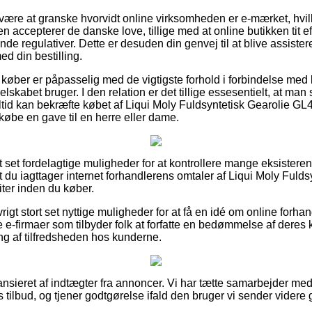
n være at granske hvorvidt online virksomheden er e-mærket, hvil
n accepterer de danske love, tillige med at online butikken tit ef
nde regulativer. Dette er desuden din genvej til at blive assister
d din bestilling.
t køber er påpasselig med de vigtigste forhold i forbindelse me
selskabet bruger. I den relation er det tillige essesentielt, at ma
ltid kan bekræfte købet af Liqui Moly Fuldsyntetisk Gearolie GL4
øbe en gave til en herre eller dame.
ort set fordelagtige muligheder for at kontrollere mange eksiste
 at du iagttager internet forhandlerens omtaler af Liqui Moly Fuld
ter inden du køber.
rigt stort set nyttige muligheder for at få en idé om online forhan
e-firmaer som tilbyder folk at forfatte en bedømmelse af deres 
ing af tilfredsheden hos kunderne.
nsieret af indtægter fra annoncer. Vi har tætte samarbejder me
 tilbud, og tjener godtgørelse ifald den bruger vi sender vider