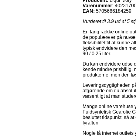
Producent:
Liqui Moly
Varenummer:
4023170
EAN:
5705666184259
Vurderet til
3.9
ud af 5 st
En lang række online outl
de populære er på nuvære
fleksibilitet til at kunn
typisk endvidere den mes
90 / 0,25 liter.
Du kan endvidere udse dig
kende mindre prisbillig, 
produkterne, men den løs
Leveringsdygtigheden på 
afgørende om du absolut 
væsentligt at man studere
Mange online varehuse y
Fuldsyntetisk Gearolie GL
besluttet tidspunkt, så a
fyraften.
Nogle få internet outlets 