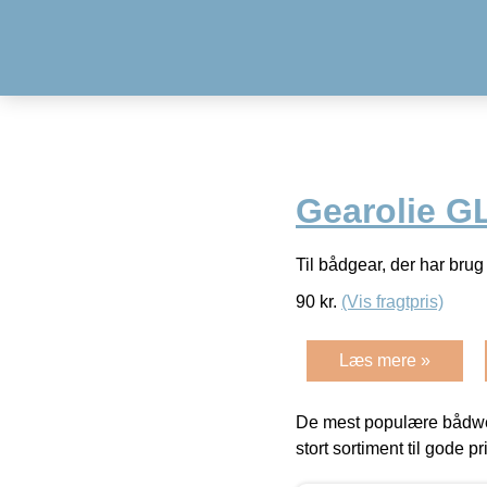
Gearolie GL
Til bådgear, der har brug
90
kr.
(Vis fragtpris)
Læs mere »
De mest populære bådwe
stort sortiment til gode pr