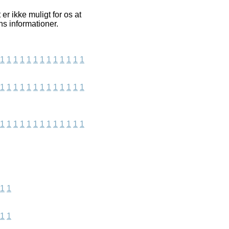
r ikke muligt for os at
ns informationer.
1
1
1
1
1
1
1
1
1
1
1
1
1
1
1
1
1
1
1
1
1
1
1
1
1
1
1
1
1
1
1
1
1
1
1
1
1
1
1
1
1
1
1