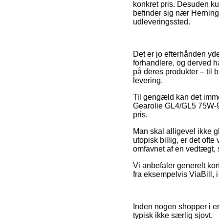
konkret pris. Desuden k
befinder sig nær Herning, 
udleveringssted.
Det er jo efterhånden yd
forhandlere, og derved ha
på deres produkter – til
levering.
Til gengæld kan det immer
Gearolie GL4/GL5 75W-90 / 
pris.
Man skal alligevel ikke g
utopisk billig, er det oft
omfavnet af en vedtægt,
Vi anbefaler generelt ko
fra eksempelvis ViaBill, 
Inden nogen shopper i e
typisk ikke særlig sjovt.