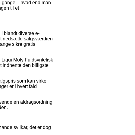
ge gange – hvad end man
gen til et
i blandt diverse e-
l at nedsætte salgsværdien
ange sikre gratis
å Liqui Moly Fuldsyntetisk
t indhente den billigste
salgspris som kan virke
ger er i hvert fald
nvende en afdragsordning
den.
andelsvilkår, det er dog