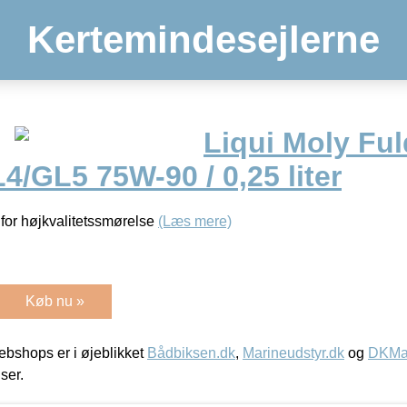
Kertemindesejlerne
Liqui Moly Ful
4/GL5 75W-90 / 0,25 liter
 for højkvalitetssmørelse
(Læs mere)
Køb nu »
bshops er i øjeblikket
Bådbiksen.dk
,
Marineudstyr.dk
og
DKMar
iser.