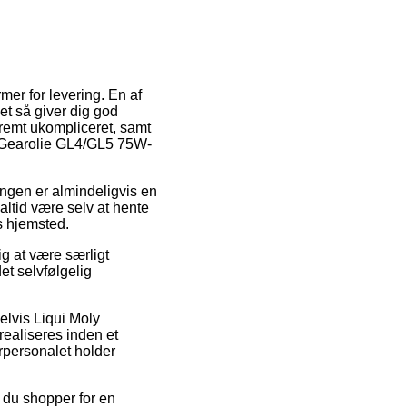
mer for levering. En af
et så giver dig god
stremt ukompliceret, samt
k Gearolie GL4/GL5 75W-
ningen er almindeligvis en
altid være selv at hente
s hjemsted.
g at være særligt
et selvfølgelig
lvis Liqui Moly
realiseres inden et
erpersonalet holder
at du shopper for en