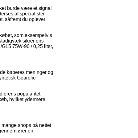
ket burde være et signal
terses af specialister
et, såfremt du oplever
d købet, som eksempelvis
n stadigvæk sikrer ens
/GL5 75W-90 / 0,25 liter,
rende køberes meninger og
syntetisk Gearolie
dlerens popularitet.
køb, hvilket ydermere
d mange shops på nettet
e gennemfører en