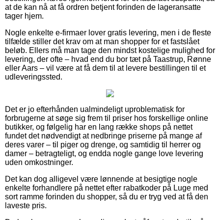
at de kan nå at få ordren betjent forinden de lageransatte
tager hjem.
Nogle enkelte e-firmaer lover gratis levering, men i de fleste
tilfælde stiller det krav om at man shopper for et fastslået
beløb. Ellers må man tage den mindst kostelige mulighed for
levering, der ofte – hvad end du bor tæt på Taastrup, Rønne
eller Aars – vil være at få dem til at levere bestillingen til et
udleveringssted.
Det er jo efterhånden ualmindeligt uproblematisk for
forbrugerne at søge sig frem til priser hos forskellige online
butikker, og følgelig har en lang række shops på nettet
fundet det nødvendigt at nedbringe priserne på mange af
deres varer – til piger og drenge, og samtidig til herrer og
damer – betragteligt, og endda nogle gange love levering
uden omkostninger.
Det kan dog alligevel være lønnende at besigtige nogle
enkelte forhandlere på nettet efter rabatkoder på Luge med
sort ramme forinden du shopper, så du er tryg ved at få den
laveste pris.