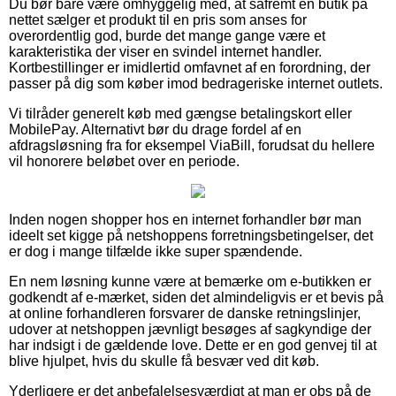
Du bør bare være omhyggelig med, at såfremt en butik på
nettet sælger et produkt til en pris som anses for
overordentlig god, burde det mange gange være et
karakteristika der viser en svindel internet handler.
Kortbestillinger er imidlertid omfavnet af en forordning, der
passer på dig som køber imod bedrageriske internet outlets.
Vi tilråder generelt køb med gængse betalingskort eller
MobilePay. Alternativt bør du drage fordel af en
afdragsløsning fra for eksempel ViaBill, forudsat du hellere
vil honorere beløbet over en periode.
Inden nogen shopper hos en internet forhandler bør man
ideelt set kigge på netshoppens forretningsbetingelser, det
er dog i mange tilfælde ikke super spændende.
En nem løsning kunne være at bemærke om e-butikken er
godkendt af e-mærket, siden det almindeligvis er et bevis på
at online forhandleren forsvarer de danske retningslinjer,
udover at netshoppen jævnligt besøges af sagkyndige der
har indsigt i de gældende love. Dette er en god genvej til at
blive hjulpet, hvis du skulle få besvær ved dit køb.
Yderligere er det anbefalelsesværdigt at man er obs på de