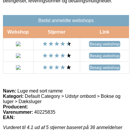
betingelser, leveringsformer og betalingsmuligheder.
Bedst anmeldte webshops
Webshop
Stjerner
Link
Besøg webshop
Besøg webshop
Besøg webshop
Navn:
Luge med sort ramme
Kategori:
Default Category > Udstyr ombord > Bokse og
luger > Dæksluger
Producent:
Varenummer:
40225835
EAN:
Vurderet til
4.1
ud af 5 stjerner baseret på
36
anmeldelser