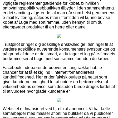
vigtigste reglementer gældende for købet, fx hvilken
ombytningspolitik webbutikken tilbyder. I den sammenhæng
er det samtidig afgørende, at man når som helst gemmer ens
e-mail kvittering, således man i fremtiden vil kunne bevise
købet af Luge med sort ramme, uden hensyn til om du
efterspørger produkter til en herre eller dame.
Trustpilot bringer dig adskillige ønskværdige løsninger til at
vurdere adskillige nuværende konsumenters synspunkter og
på grund af dette er det smart, at du tager et kig på e-firmaets
bedømmelser af Luge med sort ramme forinden du køber.
Facebook indebærer derudover en lang række habile
chancer for at få et kig ind i internet forhandlerens
kundetilfredshed. Her er der faktisk outlets på nettet som
giver kunderne mulighed for at notere en bedømmelse af
virksomhedens service, som desuden burde drages fordel af
til at vurdere hvor glade kunderne er.
Websitet er finansieret ved hjælp af annoncer. Vi har tætte
samarbejder med masser af online butikker da vi publicerer