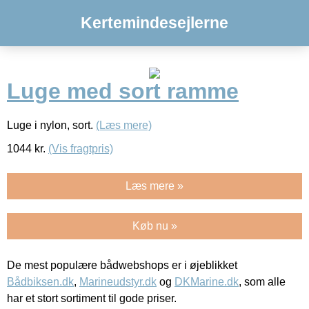
Kertemindesejlerne
Luge med sort ramme
Luge i nylon, sort.
(Læs mere)
1044
kr.
(Vis fragtpris)
Læs mere »
Køb nu »
De mest populære bådwebshops er i øjeblikket
Bådbiksen.dk
,
Marineudstyr.dk
og
DKMarine.dk
, som alle
har et stort sortiment til gode priser.