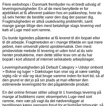
Flere webshops i Danmark frembyder nu et bredt udvalg af
leveringsmuligheder. En af de mest benyttede er for
øjeblikket at få afleveret pakken hos en pakkeshop, hvor du
så selv henter de bestilte varer den dag der passer dig.
Fragtmuligheden er altså usædvanlig problemfri, samt
mange gange tillige den mest betalelige slags levering ved
køb af Luge med sort ramme.
Du burde ligeledes påtænke at få leveret til din bopæl eller
til dit arbejde. Fragtmetoden er i mange tilfælde en sjat mere
pebret, men omvendt yderst uproblematisk. Den mest
prisbevidste metode til levering er uden tvivl at du selv
henter produkterne, men dette stiller krav om at du har
bopæl i kort afstand af internet selskabets arbejdslager.
Leveringshastigheden på Default Category > Udstyr ombord
> Bokse og luger > Dæksluger kan vise sig at være vældig
vigtig når vi står og skal bruge varerne inden for kort tid, så af
den grund er det jo på sin plads at man efterser den
estimerede leveringstid for det pågældende produkt.
En del online firmaer stiller udsigt til 1 hverdags levering på
mange af butikkens varer, eksempelvis Luge med sort
ramme, men vær på vagt da det nødvendiggør at
bestillingen køres igennem forud for et fastslået tidspunkt, så