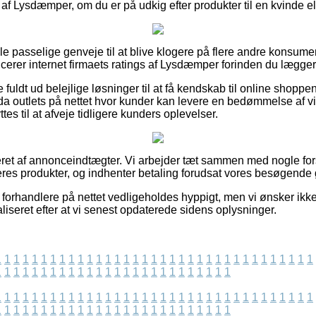
af Lysdæmper, om du er på udkig efter produkter til en kvinde e
gle passelige genveje til at blive klogere på flere andre konsum
ficerer internet firmaets ratings af Lysdæmper forinden du lægger 
uldt ud belejlige løsninger til at få kendskab til online shoppe
a outlets på nettet hvor kunder kan levere en bedømmelse af v
es til at afveje tidligere kunders oplevelser.
eret af annonceindtægter. Vi arbejder tæt sammen med nogle fors
eres produkter, og indhenter betaling forudsat vores besøgende
orhandlere på nettet vedligeholdes hyppigt, men vi ønsker ikke a
aliseret efter at vi senest opdaterede sidens oplysninger.
1
1
1
1
1
1
1
1
1
1
1
1
1
1
1
1
1
1
1
1
1
1
1
1
1
1
1
1
1
1
1
1
1
1
1
1
1
1
1
1
1
1
1
1
1
1
1
1
1
1
1
1
1
1
1
1
1
1
1
1
1
1
1
1
1
1
1
1
1
1
1
1
1
1
1
1
1
1
1
1
1
1
1
1
1
1
1
1
1
1
1
1
1
1
1
1
1
1
1
1
1
1
1
1
1
1
1
1
1
1
1
1
1
1
1
1
1
1
1
1
1
1