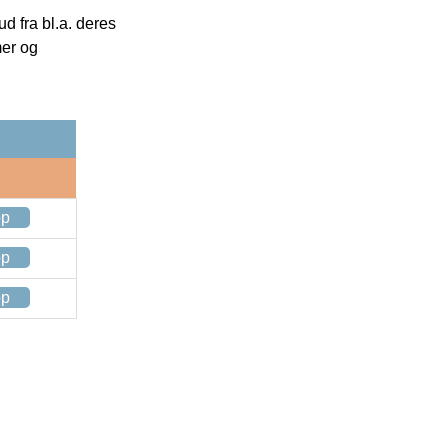
 fra bl.a. deres
mer og
op
op
op