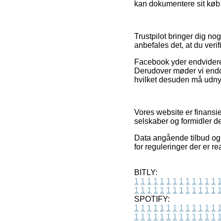
kan dokumentere sit køb 
Trustpilot bringer dig no
anbefales det, at du veri
Facebook yder endvidere f
Derudover møder vi endd
hvilket desuden må udnytt
Vores website er finansi
selskaber og formidler d
Data angående tilbud og f
for reguleringer der er re
BITLY:
1
1
1
1
1
1
1
1
1
1
1
1
1
1
1
1
1
1
1
1
1
1
1
1
1
1
SPOTIFY:
1
1
1
1
1
1
1
1
1
1
1
1
1
1
1
1
1
1
1
1
1
1
1
1
1
1