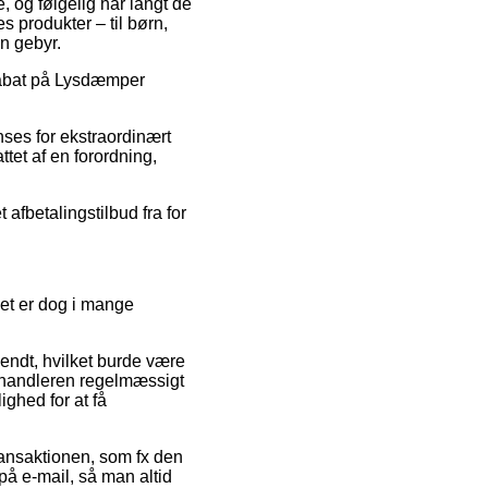
, og følgelig har langt de
 produkter – til børn,
n gebyr.
 rabat på Lysdæmper
anses for ekstraordinært
ttet af en forordning,
afbetalingstilbud fra for
det er dog i mange
endt, hvilket burde være
forhandleren regelmæssigt
ghed for at få
ransaktionen, som fx den
g på e-mail, så man altid