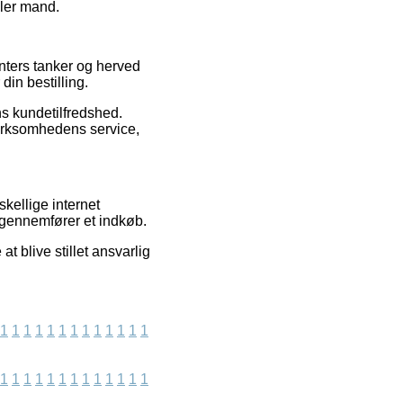
ller mand.
enters tanker og herved
din bestilling.
ns kundetilfredshed.
irksomhedens service,
kellige internet
 gennemfører et indkøb.
t blive stillet ansvarlig
1
1
1
1
1
1
1
1
1
1
1
1
1
1
1
1
1
1
1
1
1
1
1
1
1
1