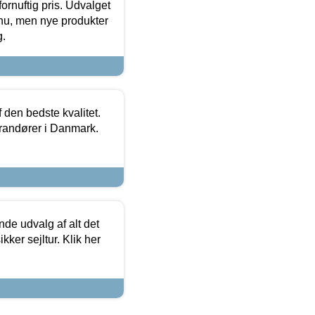
fornuftig pris. Udvalget
u, men nye produkter
g.
den bedste kvalitet.
erandører i Danmark.
de udvalg af alt det
kker sejltur. Klik her