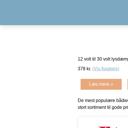
12 volt til 30 volt lysdæ
378
kr.
(Vis fragtpris)
Læs mere »
De mest populære bådwe
stort sortiment til gode pr