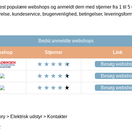
t populære webshops og anmeldt dem med stjerner fra 1 til 5 ud
rrelse, kundeservice, brugervenlighed, betingelser, leveringsfor
Bedst anmeldte webshops
bshop
Stjerner
Link
Besøg websh
Besøg websh
Besøg websh
ry > Elektrisk udstyr > Kontakter
2