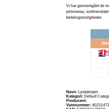
Vi har gennemgået de mes
prisniveau, sortimentstø
betalingsmuligheder.
We
Navn:
Lysdæmper
Kategori:
Default Catego
Producent:
Varenummer:
4023147