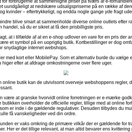
elt for forbrugerne at sammenligne priser på tværs af e-forhandlere
det uundgåeligt at nedskære udsalgspriserne på en række af deres
og kvinder – eftertrykkeligt, og endda nogle gange yde fragt ude
indre blive smart at sammenholde diverse online outlets efter
andel, så du er sikret at få den prisbilligste pris.
gt, at i tilfælde af at en e-shop udlover en vare for en pris der 
være et symbol på en uoprigtig butik. Kortbestillinger er dog omfa
for snydagtige internet webshops.
ler med kort eller MobilePay. Som et alternativ burde du vælge et 
u higer efter at afdrage omkostningerne over flere uger.
 en online butik kan de utvivlsomt overveje webshoppens regler, 
essant.
n være at granske hvorvidt online forretningen er e-mærke godk
 butikken overholder de officielle regler, tillige med at online 
som er inde i de gældende regulativer. Desuden tilbydes du muli
ulle få vanskeligheder ved din ordre.
t kunden er vaks omkring de primære vilkår der er gældende for t
ger. Her er det tillige relevant, at man altid bevarer ens kvitterin