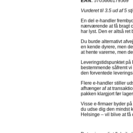
EAN:
5705666179569
Vurderet til
3.5
ud af 5 st
En del e-handler frembyd
nærværende at få bragt o
har lyst. Den er altså r
Du burde alternativt afvej
en kende dyrere, men de
at hente varerne, men den
Leveringstidspunktet på D
bestemmende såfremt vi h
den forventede leverings
Flere e-handler stiller u
afhænger af at transaktio
pakken klargjort før lag
Visse e-firmaer byder på 
du udse dig den mindst ko
Helsinge – vil blive at få