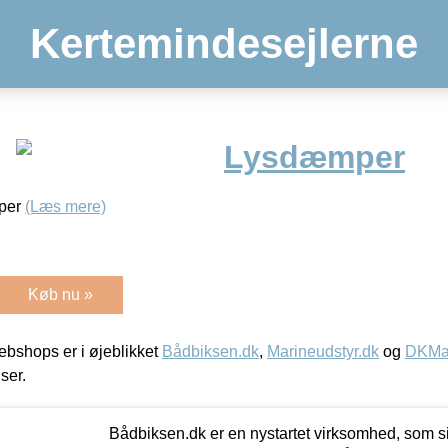
Kertemindesejlerne
Lysdæmper
mper
(Læs mere)
Køb nu »
bshops er i øjeblikket
Bådbiksen.dk
,
Marineudstyr.dk
og
DKMar
iser.
Bådbiksen.dk er en nystartet virksomhed, som si