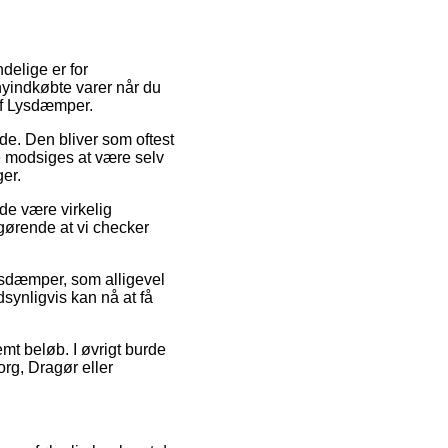
delige er for
nyindkøbte varer når du
af Lysdæmper.
ejde. Den bliver som oftest
e modsiges at være selv
ger.
lde være virkelig
gørende at vi checker
Lysdæmper, som alligevel
dsynligvis kan nå at få
mt beløb. I øvrigt burde
org, Dragør eller