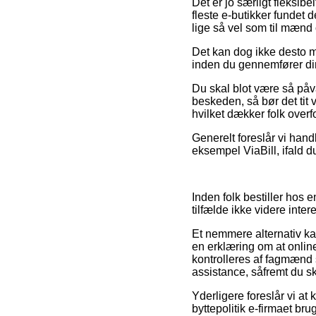
Det er jo særligt fleksib
fleste e-butikker fundet 
lige så vel som til mænd 
Det kan dog ikke desto m
inden du gennemfører din h
Du skal blot være så påva
beskeden, så bør det tit 
hvilket dækker folk over
Generelt foreslår vi hand
eksempel ViaBill, ifald d
Inden folk bestiller hos
tilfælde ikke videre inter
Et nemmere alternativ ka
en erklæring om at online
kontrolleres af fagmænd 
assistance, såfremt du sk
Yderligere foreslår vi a
byttepolitik e-firmaet bru