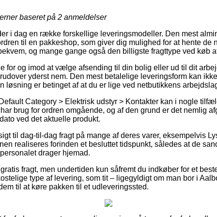
jerner baseret på
2
anmeldelser
er i dag en række forskellige leveringsmodeller. Den mest almin
rdren til en pakkeshop, som giver dig mulighed for at hente de 
et bekvem, og mange gange også den billigste fragttype ved køb 
e for og imod at vælge afsending til din bolig eller ud til dit arb
rudover yderst nem. Den mest betalelige leveringsform kan ikk
 løsning er betinget af at du er lige ved netbutikkens arbejdsla
efault Category > Elektrisk udstyr > Kontakter kan i nogle tilfæ
ar brug for ordren omgående, og af den grund er det nemlig af
dato ved det aktuelle produkt.
dsigt til dag-til-dag fragt på mange af deres varer, eksempelvis 
nen realiseres forinden et besluttet tidspunkt, således at de san
erpersonalet drager hjemad.
gratis fragt, men undertiden kun såfremt du indkøber for et beste
stelige type af levering, som tit – ligegyldigt om man bor i Aalb
 dem til at køre pakken til et udleveringssted.