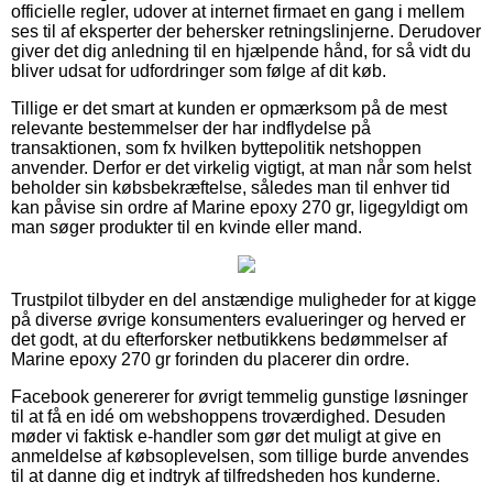
officielle regler, udover at internet firmaet en gang i mellem
ses til af eksperter der behersker retningslinjerne. Derudover
giver det dig anledning til en hjælpende hånd, for så vidt du
bliver udsat for udfordringer som følge af dit køb.
Tillige er det smart at kunden er opmærksom på de mest
relevante bestemmelser der har indflydelse på
transaktionen, som fx hvilken byttepolitik netshoppen
anvender. Derfor er det virkelig vigtigt, at man når som helst
beholder sin købsbekræftelse, således man til enhver tid
kan påvise sin ordre af Marine epoxy 270 gr, ligegyldigt om
man søger produkter til en kvinde eller mand.
Trustpilot tilbyder en del anstændige muligheder for at kigge
på diverse øvrige konsumenters evalueringer og herved er
det godt, at du efterforsker netbutikkens bedømmelser af
Marine epoxy 270 gr forinden du placerer din ordre.
Facebook genererer for øvrigt temmelig gunstige løsninger
til at få en idé om webshoppens troværdighed. Desuden
møder vi faktisk e-handler som gør det muligt at give en
anmeldelse af købsoplevelsen, som tillige burde anvendes
til at danne dig et indtryk af tilfredsheden hos kunderne.