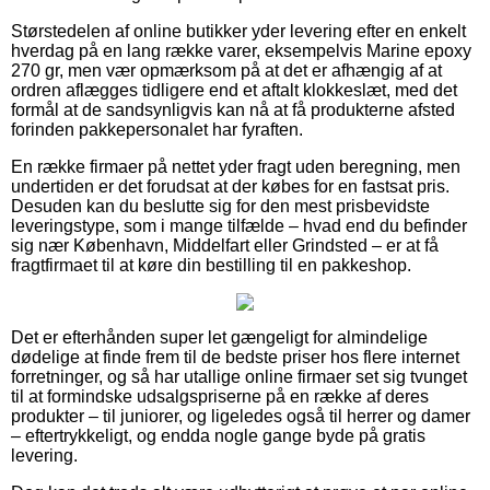
Størstedelen af online butikker yder levering efter en enkelt
hverdag på en lang række varer, eksempelvis Marine epoxy
270 gr, men vær opmærksom på at det er afhængig af at
ordren aflægges tidligere end et aftalt klokkeslæt, med det
formål at de sandsynligvis kan nå at få produkterne afsted
forinden pakkepersonalet har fyraften.
En række firmaer på nettet yder fragt uden beregning, men
undertiden er det forudsat at der købes for en fastsat pris.
Desuden kan du beslutte sig for den mest prisbevidste
leveringstype, som i mange tilfælde – hvad end du befinder
sig nær København, Middelfart eller Grindsted – er at få
fragtfirmaet til at køre din bestilling til en pakkeshop.
Det er efterhånden super let gængeligt for almindelige
dødelige at finde frem til de bedste priser hos flere internet
forretninger, og så har utallige online firmaer set sig tvunget
til at formindske udsalgspriserne på en række af deres
produkter – til juniorer, og ligeledes også til herrer og damer
– eftertrykkeligt, og endda nogle gange byde på gratis
levering.