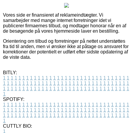
Vores side er finansieret af reklameindtægter. Vi
samarbejder med mange internet forretninger idet vi
publicerer firmaernes tilbud, og modtager honorar når en af
de besøgende på vores hjemmeside laver en bestilling.
Orientering om tilbud og forretninger på nettet understøttes
fra tid til anden, men vi ønsker ikke at påtage os ansvaret for
korrektioner der potentielt er udført efter sidste opdatering af
de viste data.
BITLY:
1
1
1
1
1
1
1
1
1
1
1
1
1
1
1
1
1
1
1
1
1
1
1
1
1
1
1
1
1
1
1
1
1
1
1
1
1
1
1
1
1
1
1
1
1
1
1
1
1
1
1
1
1
1
1
1
1
1
1
1
1
1
1
1
1
1
1
1
1
1
1
1
1
1
1
1
1
1
1
1
1
1
1
1
1
1
1
1
1
1
1
1
1
1
1
1
1
1
1
1
SPOTIFY:
1
1
1
1
1
1
1
1
1
1
1
1
1
1
1
1
1
1
1
1
1
1
1
1
1
1
1
1
1
1
1
1
1
1
1
1
1
1
1
1
1
1
1
1
1
1
1
1
1
1
1
1
1
1
1
1
1
1
1
1
1
1
1
1
1
1
1
1
1
1
1
1
1
1
1
1
1
1
1
1
1
1
1
1
1
1
1
1
1
1
1
1
1
1
1
1
1
1
1
1
CUTTLY BIO:
1