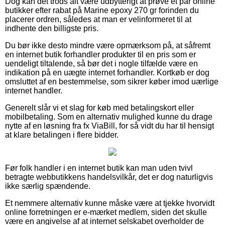
Dog kan det trods alt være udbytterigt at prøve et par online
butikker efter rabat på Marine epoxy 270 gr forinden du
placerer ordren, således at man er velinformeret til at
indhente den billigste pris.
Du bør ikke desto mindre være opmærksom på, at såfremt
en internet butik forhandler produkter til en pris som er
uendeligt tiltalende, så bør det i nogle tilfælde være en
indikation på en uægte internet forhandler. Kortkøb er dog
omsluttet af en bestemmelse, som sikrer køber imod uærlige
internet handler.
Generelt slår vi et slag for køb med betalingskort eller
mobilbetaling. Som en alternativ mulighed kunne du drage
nytte af en løsning fra fx ViaBill, for så vidt du har til hensigt
at klare betalingen i flere bidder.
Før folk handler i en internet butik kan man uden tvivl
betragte webbutikkens handelsvilkår, det er dog naturligvis
ikke særlig spændende.
Et nemmere alternativ kunne måske være at tjekke hvorvidt
online forretningen er e-mærket medlem, siden det skulle
være en angivelse af at internet selskabet overholder de