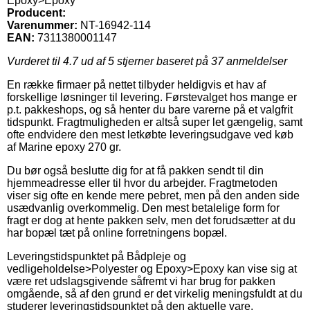
Epoxy>Epoxy
Producent:
Varenummer:
NT-16942-114
EAN:
7311380001147
Vurderet til
4.7
ud af 5 stjerner baseret på
37
anmeldelser
En række firmaer på nettet tilbyder heldigvis et hav af
forskellige løsninger til levering. Førstevalget hos mange er
p.t. pakkeshops, og så henter du bare varerne på et valgfrit
tidspunkt. Fragtmuligheden er altså super let gængelig, samt
ofte endvidere den mest letkøbte leveringsudgave ved køb
af Marine epoxy 270 gr.
Du bør også beslutte dig for at få pakken sendt til din
hjemmeadresse eller til hvor du arbejder. Fragtmetoden
viser sig ofte en kende mere pebret, men på den anden side
usædvanlig overkommelig. Den mest betalelige form for
fragt er dog at hente pakken selv, men det forudsætter at du
har bopæl tæt på online forretningens bopæl.
Leveringstidspunktet på Bådpleje og
vedligeholdelse>Polyester og Epoxy>Epoxy kan vise sig at
være ret udslagsgivende såfremt vi har brug for pakken
omgående, så af den grund er det virkelig meningsfuldt at du
studerer leveringstidspunktet på den aktuelle vare.