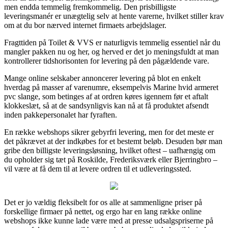
men endda temmelig fremkommelig. Den prisbilligste
leveringsmanér er unægtelig selv at hente varerne, hvilket stiller krav
om at du bor nærved internet firmaets arbejdslager.
Fragttiden på Toilet & VVS er naturligvis temmelig essentiel når du
mangler pakken nu og her, og herved er det jo meningsfuldt at man
kontrollerer tidshorisonten for levering på den pågældende vare.
Mange online selskaber annoncerer levering på blot en enkelt
hverdag på masser af varenumre, eksempelvis Marine hvid armeret
pvc slange, som betinges af at ordren køres igennem før et aftalt
klokkeslæt, så at de sandsynligvis kan nå at få produktet afsendt
inden pakkepersonalet har fyraften.
En række webshops sikrer gebyrfri levering, men for det meste er
det påkrævet at der indkøbes for et bestemt beløb. Desuden bør man
gribe den billigste leveringsløsning, hvilket oftest – uafhængig om
du opholder sig tæt på Roskilde, Frederiksværk eller Bjerringbro –
vil være at få dem til at levere ordren til et udleveringssted.
Det er jo vældig fleksibelt for os alle at sammenligne priser på
forskellige firmaer på nettet, og ergo har en lang række online
webshops ikke kunne lade være med at presse udsalgspriserne på