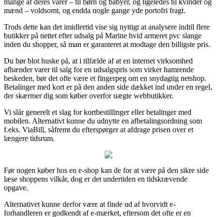
mange af deres varer – til børn og babyer, og ligeledes til kvinder og
mænd – voldsomt, og endda nogle gange yde portofri fragt.
Trods dette kan det imidlertid vise sig nyttigt at analysere indtil flere
butikker på nettet efter udsalg på Marine hvid armeret pvc slange
inden du shopper, så man er garanteret at modtage den billigste pris.
Du bør blot huske på, at i tilfælde af at en internet virksomhed
afhænder varer til salg for en udsalgspris som virker hamrende
beskeden, bør det ofte være et fingerpeg om en snydagtig netshop.
Betalinger med kort er på den anden side dækket ind under en regel,
der skærmer dig som køber overfor uægte webbutikker.
Vi slår generelt et slag for kortbestillinger eller betalinger med
mobilen. Alternativt kunne du udnytte en afbetalingsordning som
f.eks. ViaBill, såfremt du efterspørger at afdrage prisen over et
længere tidsrum.
Før nogen køber hos en e-shop kan de for at være på den sikre side
læse shoppens vilkår, dog er det undertiden en tidskrævende
opgave.
Alternativet kunne derfor være at finde ud af hvorvidt e-
forhandleren er godkendt af e-mærket, eftersom det ofte er en