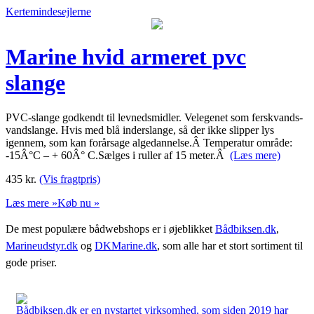
Kertemindesejlerne
Marine hvid armeret pvc
slange
PVC-slange godkendt til levnedsmidler. Velegenet som ferskvands-
vandslange. Hvis med blå inderslange, så der ikke slipper lys
igennem, som kan forårsage algedannelse.Â Temperatur område:
-15Â°C – + 60Â° C.Sælges i ruller af 15 meter.Â
(Læs mere)
435
kr.
(Vis fragtpris)
Læs mere »
Køb nu »
De mest populære bådwebshops er i øjeblikket
Bådbiksen.dk
,
Marineudstyr.dk
og
DKMarine.dk
, som alle har et stort sortiment til
gode priser.
Bådbiksen.dk er en nystartet virksomhed, som siden 2019 har