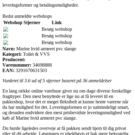
leveringsformer og betalingsmuligheder.
Bedst anmeldte webshops
Webshop
Stjerner
Link
Besøg webshop
Besøg webshop
Besøg webshop
Navn:
Marine hvid armeret pvc slange
Kategori:
Toilet & VVS
Producent:
Varenummer:
34698888
EAN:
3291670631503
Vurderet til
3.6
ud af 5 stjerner baseret på
36
anmeldelser
En lang række online varehuse giver nu om dage diverse forskellige
fragttyper. Den mest benyttede er lige nu at få leveret til en
pakkeshop, hvor det er meget fleksibelt at kunne hente varerne når
du har mulighed for det. Leveringsformen er jo ualmindeligt smart,
og desuden endvidere den mest prisbevidste leveringsmulighed ved
køb af Marine hvid armeret pvc slange.
Du burde ligeledes overveje at få pakken sendt hjem til dig privat
eller til dit arbejde. Løsningen er uheldigvis et hak mere bekostelig,