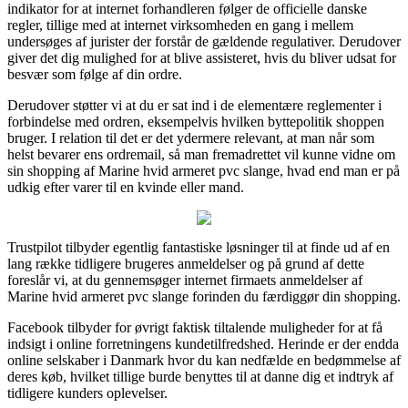
indikator for at internet forhandleren følger de officielle danske
regler, tillige med at internet virksomheden en gang i mellem
undersøges af jurister der forstår de gældende regulativer. Derudover
giver det dig mulighed for at blive assisteret, hvis du bliver udsat for
besvær som følge af din ordre.
Derudover støtter vi at du er sat ind i de elementære reglementer i
forbindelse med ordren, eksempelvis hvilken byttepolitik shoppen
bruger. I relation til det er det ydermere relevant, at man når som
helst bevarer ens ordremail, så man fremadrettet vil kunne vidne om
sin shopping af Marine hvid armeret pvc slange, hvad end man er på
udkig efter varer til en kvinde eller mand.
Trustpilot tilbyder egentlig fantastiske løsninger til at finde ud af en
lang række tidligere brugeres anmeldelser og på grund af dette
foreslår vi, at du gennemsøger internet firmaets anmeldelser af
Marine hvid armeret pvc slange forinden du færdiggør din shopping.
Facebook tilbyder for øvrigt faktisk tiltalende muligheder for at få
indsigt i online forretningens kundetilfredshed. Herinde er der endda
online selskaber i Danmark hvor du kan nedfælde en bedømmelse af
deres køb, hvilket tillige burde benyttes til at danne dig et indtryk af
tidligere kunders oplevelser.