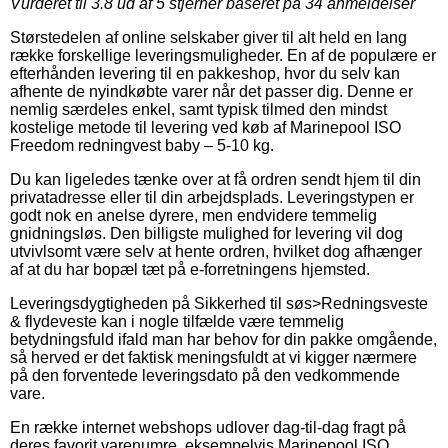
Vurderet til
3.8
ud af 5 stjerner baseret på
34
anmeldelser
Størstedelen af online selskaber giver til alt held en lang
række forskellige leveringsmuligheder. En af de populære er
efterhånden levering til en pakkeshop, hvor du selv kan
afhente de nyindkøbte varer når det passer dig. Denne er
nemlig særdeles enkel, samt typisk tilmed den mindst
kostelige metode til levering ved køb af Marinepool ISO
Freedom redningvest baby – 5-10 kg.
Du kan ligeledes tænke over at få ordren sendt hjem til din
privatadresse eller til din arbejdsplads. Leveringstypen er
godt nok en anelse dyrere, men endvidere temmelig
gnidningsløs. Den billigste mulighed for levering vil dog
utvivlsomt være selv at hente ordren, hvilket dog afhænger
af at du har bopæl tæt på e-forretningens hjemsted.
Leveringsdygtigheden på Sikkerhed til søs>Redningsveste
& flydeveste kan i nogle tilfælde være temmelig
betydningsfuld ifald man har behov for din pakke omgående,
så herved er det faktisk meningsfuldt at vi kigger nærmere
på den forventede leveringsdato på den vedkommende
vare.
En række internet webshops udlover dag-til-dag fragt på
deres favorit varenumre, eksempelvis Marinepool ISO