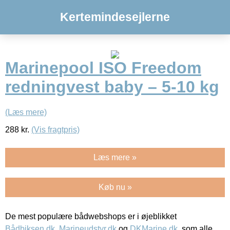
Kertemindesejlerne
Marinepool ISO Freedom
redningvest baby – 5-10 kg
(Læs mere)
288
kr.
(Vis fragtpris)
Læs mere »
Køb nu »
De mest populære bådwebshops er i øjeblikket
Bådbiksen.dk
,
Marineudstyr.dk
og
DKMarine.dk
, som alle