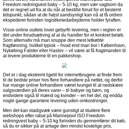
Freedom redningvest baby – 5-10 kg, men vær vagtsom da
det er regnet ud fra at du når at bestille forud for et bestemt
tidspunkt, sådan at de højst sandsynligt kan nå at få ordren
ekspederet forinden logistikmedarbejderne holder fyraften.
Visse online outlets lover gebyrfri levering, men i reglen er
det under forudsætning af at du handler for et konkret beløb.
Som alternativ må man snuppe den mest letkøbte
fragtløsning, hvilket typisk – hvad end man bor i København,
Nykøbing Falster eller Haslev – vil være at få fragtmanden til
at levere produkterne til en pakkeshop.
Det er i dag ekstremt ligetil for internetbrugere at finde frem
til de bedste priser hos flere forhandlere på nettet, og derfor
har mange online forhandlere været tvunget til at nedskære
salgsværdien på deres varer – til babyer og børn, og
endvidere også til mænd og kvinder – en hel del, og endda
nogle gange garantere levering uden omkostninger.
Men det kan stadigvæk være gunstigt at studere flere
webshops efter rabat på Marinepool ISO Freedom
redningvest baby – 5-10 kg forinden du gennemfører dit køb,
så du er sikker på at antage den mindst kostelige pris.