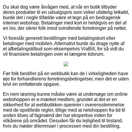
Du skal dog være årvågen med, at når en butik tilbyder
deres produkter til en udsalgspris som virker ufattelig letkøbt,
burde det i nogle tilfælde være et tegn på en bedragerisk
internet webshop. Betalinger med kort er heldigvis en del af
en lov, der sikrer folk imod svindlende forretninger på nettet.
Vi foreslår generelt bestillinger med betalingskort eller
betalinger med mobilen. Alternativt burde du drage nytte af
et afbetalingstilbud som eksempelvis ViaBill, for så vidt du
vil finansiere betalingen over et længere tidsrum.
Før folk bestiller på en webbutik kan de i virkeligheden have
øje for forhandlerens forretningsbetingelser, men det er uden
tvivl en omfattende opgave.
En nem løsning kunne måske være at undersøge om online
webshoppen er e-mærket medlem, grundet at det er en
sikkerhed for at webbutikken opererer i overensstemmelse
med de opstillede regler, tillige med at netshoppen fra tid til
anden tilses af fagmænd der har ekspertise inden for
vilkårene på området. Desuden får du lejlighed til bistand,
hvis du møder dilemmaer i processen med din bestilling.