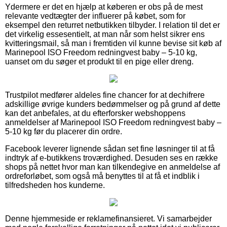
Ydermere er det en hjælp at køberen er obs på de mest
relevante vedtægter der influerer på købet, som for
eksempel den returret netbutikken tilbyder. I relation til det er
det virkelig essesentielt, at man når som helst sikrer ens
kvitteringsmail, så man i fremtiden vil kunne bevise sit køb af
Marinepool ISO Freedom redningvest baby – 5-10 kg,
uanset om du søger et produkt til en pige eller dreng.
Trustpilot medfører aldeles fine chancer for at dechifrere
adskillige øvrige kunders bedømmelser og på grund af dette
kan det anbefales, at du efterforsker webshoppens
anmeldelser af Marinepool ISO Freedom redningvest baby –
5-10 kg før du placerer din ordre.
Facebook leverer lignende sådan set fine løsninger til at få
indtryk af e-butikkens troværdighed. Desuden ses en række
shops på nettet hvor man kan tilkendegive en anmeldelse af
ordreforløbet, som også må benyttes til at få et indblik i
tilfredsheden hos kunderne.
Denne hjemmeside er reklamefinansieret. Vi samarbejder