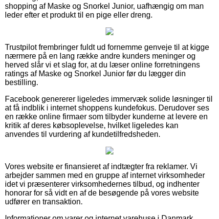
shopping af Maske og Snorkel Junior, uafhængig om man
leder efter et produkt til en pige eller dreng.
Trustpilot frembringer fuldt ud fornemme genveje til at kigge
nærmere på en lang række andre kunders meninger og
herved slår vi et slag for, at du læser online forretningens
ratings af Maske og Snorkel Junior før du lægger din
bestilling.
Facebook genererer ligeledes immervæk solide løsninger til
at få indblik i internet shoppens kundefokus. Derudover ses
en række online firmaer som tilbyder kunderne at levere en
kritik af deres købsoplevelse, hvilket ligeledes kan
anvendes til vurdering af kundetilfredsheden.
Vores website er finansieret af indtægter fra reklamer. Vi
arbejder sammen med en gruppe af internet virksomheder
idet vi præsenterer virksomhedernes tilbud, og indhenter
honorar for så vidt en af de besøgende på vores website
udfører en transaktion.
Informationer om varer og internet varehuse i Danmark