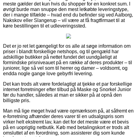
meste gælder det kun hvis du shopper for en konkret sum. I
øvrigt burde man snuppe den mest letkøbte leveringstype,
der i mange tilfælde – hvad end du befinder sig ved Aalborg,
Nakskov eller Slangerup – vil være at få fragtfirmaet til at
køre bestillingen til et udleveringssted.
Det er jo ret let gængeligt for os alle at søge information om
priser i blandt forskellige netshops, og til gengæld har
adskillige butikker på nettet fundet det uundgåeligt at
formindske prisniveauet på en række af deres produkter – til
juniorer, lige så vel som til herrer og damer – voldsomt, og
endda nogle gange love gebyrfri levering.
Det kan trods alt være fordelagtigt at tjekke et par forskellige
internet forretninger efter tilbud på Maske og Snorkel Junior
før du handler, således at man er sikker på at opnå den
billigste pris.
Man må lige meget hvad være opmærksom på, at såfremt en
e-forretning afhænder deres varer til en udsalgspris som
virker helt ekstremt lav, kan det for det meste være et bevis
på en uoprigtig netbutik. Køb med betalingskort er trods alt
omsluttet af en forordning, som assisterer dig som kunde