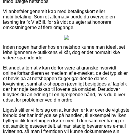
imod uægte netshops.
Vi anbefaler generelt køb med betalingskort eller
mobilbetaling. Som et alternativ burde du overveje en
løsning fra fx ViaBill, for så vidt du agter at honorere
omkostningerne af flere omgange.
Inden nogen handler hos en netshop kunne man ideelt set
løbe igennem e-butikkens vilkår, dog er det normalt ikke
videre spændende.
Et andet alternativ kan derfor være at granske hvorvidt
online forhandleren er medlem af e-mærket, da det typisk er
et bevis på at netshoppen følger gældende dansk
lovgivning, samt at e-shoppen jævnligt besigtiges af fagfolk
der har nøje kendskab til lovene på området. Derudover
tilbydes du anledning til en hjælpende hånd, hvis du bliver
udsat for problemer ved din ordre.
Ligeså stiller vi forslag om at kunden er klar over de vigtigste
forhold der har indflydelse på handlen, til eksempel hvilken
byttepolitik forretningen kører med. I den sammenhæng er
det samtidig essesentielt, at man stadig bevarer ens e-mail
kvittering, så man i fremtiden vil kunne dokumentere sin