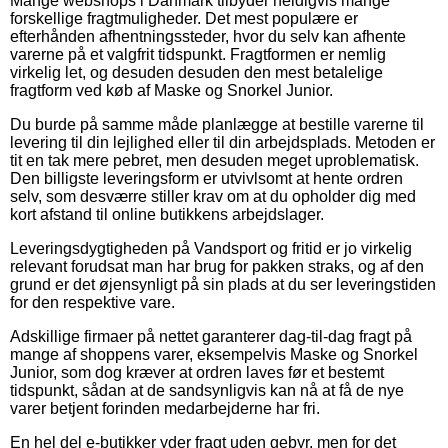
Mange webshops i Danmark tilbyder heldigvis mange
forskellige fragtmuligheder. Det mest populære er
efterhånden afhentningssteder, hvor du selv kan afhente
varerne på et valgfrit tidspunkt. Fragtformen er nemlig
virkelig let, og desuden desuden den mest betalelige
fragtform ved køb af Maske og Snorkel Junior.
Du burde på samme måde planlægge at bestille varerne til
levering til din lejlighed eller til din arbejdsplads. Metoden er
tit en tak mere pebret, men desuden meget uproblematisk.
Den billigste leveringsform er utvivlsomt at hente ordren
selv, som desværre stiller krav om at du opholder dig med
kort afstand til online butikkens arbejdslager.
Leveringsdygtigheden på Vandsport og fritid er jo virkelig
relevant forudsat man har brug for pakken straks, og af den
grund er det øjensynligt på sin plads at du ser leveringstiden
for den respektive vare.
Adskillige firmaer på nettet garanterer dag-til-dag fragt på
mange af shoppens varer, eksempelvis Maske og Snorkel
Junior, som dog kræver at ordren laves før et bestemt
tidspunkt, sådan at de sandsynligvis kan nå at få de nye
varer betjent forinden medarbejderne har fri.
En hel del e-butikker yder fragt uden gebyr, men for det