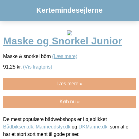
Kertemindesejlerne
Maske og Snorkel Junior
Maske & snorkel börn
(Læs mere)
91.25
kr.
(Vis fragtpris)
Læs mere »
Køb nu »
De mest populære bådwebshops er i øjeblikket
Bådbiksen.dk
,
Marineudstyr.dk
og
DKMarine.dk
, som alle
har et stort sortiment til gode priser.