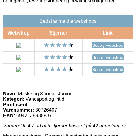
betingelser, leveringsformer og betalingsmuligheder.
Bedst anmeldte webshops
Webshop
Stjerner
Link
Besøg webshop
Besøg webshop
Besøg webshop
Navn:
Maske og Snorkel Junior
Kategori:
Vandsport og fritid
Producent:
Varenummer:
30726407
EAN:
6942138938937
Vurderet til
4.7
ud af 5 stjerner baseret på
42
anmeldelser