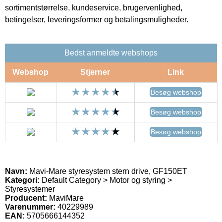
sortimentstørrelse, kundeservice, brugervenlighed,
betingelser, leveringsformer og betalingsmuligheder.
Bedst anmeldte webshops
Webshop
Stjerner
Link
Besøg webshop
Besøg webshop
Besøg webshop
Navn:
Mavi-Mare styresystem stern drive, GF150ET
Kategori:
Default Category > Motor og styring >
Styresystemer
Producent:
MaviMare
Varenummer:
40229989
EAN:
5705666144352