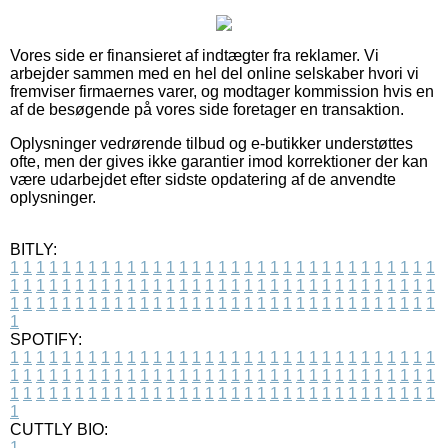
Vores side er finansieret af indtægter fra reklamer. Vi
arbejder sammen med en hel del online selskaber hvori vi
fremviser firmaernes varer, og modtager kommission hvis en
af de besøgende på vores side foretager en transaktion.
Oplysninger vedrørende tilbud og e-butikker understøttes
ofte, men der gives ikke garantier imod korrektioner der kan
være udarbejdet efter sidste opdatering af de anvendte
oplysninger.
BITLY:
1
1
1
1
1
1
1
1
1
1
1
1
1
1
1
1
1
1
1
1
1
1
1
1
1
1
1
1
1
1
1
1
1
1
1
1
1
1
1
1
1
1
1
1
1
1
1
1
1
1
1
1
1
1
1
1
1
1
1
1
1
1
1
1
1
1
1
1
1
1
1
1
1
1
1
1
1
1
1
1
1
1
1
1
1
1
1
1
1
1
1
1
1
1
1
1
1
1
1
1
SPOTIFY:
1
1
1
1
1
1
1
1
1
1
1
1
1
1
1
1
1
1
1
1
1
1
1
1
1
1
1
1
1
1
1
1
1
1
1
1
1
1
1
1
1
1
1
1
1
1
1
1
1
1
1
1
1
1
1
1
1
1
1
1
1
1
1
1
1
1
1
1
1
1
1
1
1
1
1
1
1
1
1
1
1
1
1
1
1
1
1
1
1
1
1
1
1
1
1
1
1
1
1
1
CUTTLY BIO:
1