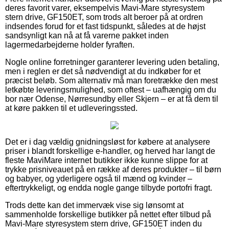
deres favorit varer, eksempelvis Mavi-Mare styresystem
stern drive, GF150ET, som trods alt beroer på at ordren
indsendes forud for et fast tidspunkt, således at de højst
sandsynligt kan nå at få varerne pakket inden
lagermedarbejderne holder fyraften.
Nogle online forretninger garanterer levering uden betaling,
men i reglen er det så nødvendigt at du indkøber for et
præcist beløb. Som alternativ må man foretrække den mest
letkøbte leveringsmulighed, som oftest – uafhængig om du
bor nær Odense, Nørresundby eller Skjern – er at få dem til
at køre pakken til et udleveringssted.
Det er i dag vældig gnidningsløst for købere at analysere
priser i blandt forskellige e-handler, og herved har langt de
fleste MaviMare internet butikker ikke kunne slippe for at
trykke prisniveauet på en række af deres produkter – til børn
og babyer, og yderligere også til mænd og kvinder –
eftertrykkeligt, og endda nogle gange tilbyde portofri fragt.
Trods dette kan det immervæk vise sig lønsomt at
sammenholde forskellige butikker på nettet efter tilbud på
Mavi-Mare styresystem stern drive, GF150ET inden du