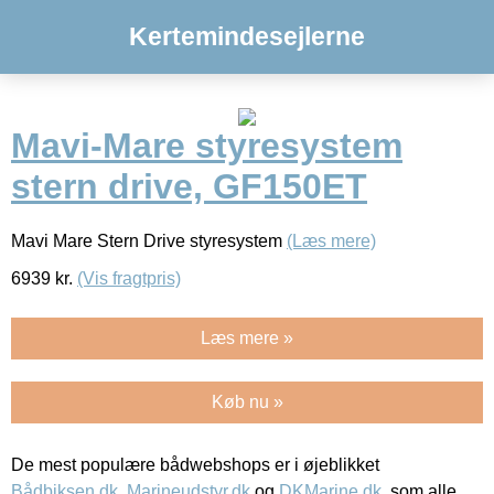
Kertemindesejlerne
Mavi-Mare styresystem
stern drive, GF150ET
Mavi Mare Stern Drive styresystem
(Læs mere)
6939
kr.
(Vis fragtpris)
Læs mere »
Køb nu »
De mest populære bådwebshops er i øjeblikket
Bådbiksen.dk
,
Marineudstyr.dk
og
DKMarine.dk
, som alle