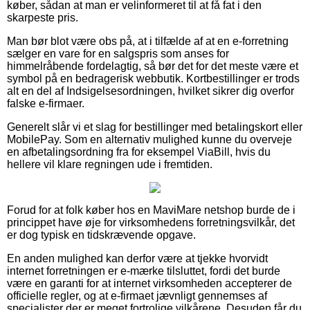
køber, sådan at man er velinformeret til at få fat i den
skarpeste pris.
Man bør blot være obs på, at i tilfælde af at en e-forretning
sælger en vare for en salgspris som anses for
himmelråbende fordelagtig, så bør det for det meste være et
symbol på en bedragerisk webbutik. Kortbestillinger er trods
alt en del af Indsigelsesordningen, hvilket sikrer dig overfor
falske e-firmaer.
Generelt slår vi et slag for bestillinger med betalingskort eller
MobilePay. Som en alternativ mulighed kunne du overveje
en afbetalingsordning fra for eksempel ViaBill, hvis du
hellere vil klare regningen ude i fremtiden.
Forud for at folk køber hos en MaviMare netshop burde de i
princippet have øje for virksomhedens forretningsvilkår, det
er dog typisk en tidskrævende opgave.
En anden mulighed kan derfor være at tjekke hvorvidt
internet forretningen er e-mærke tilsluttet, fordi det burde
være en garanti for at internet virksomheden accepterer de
officielle regler, og at e-firmaet jævnligt gennemses af
specialister der er meget fortrolige vilkårene. Desuden får du