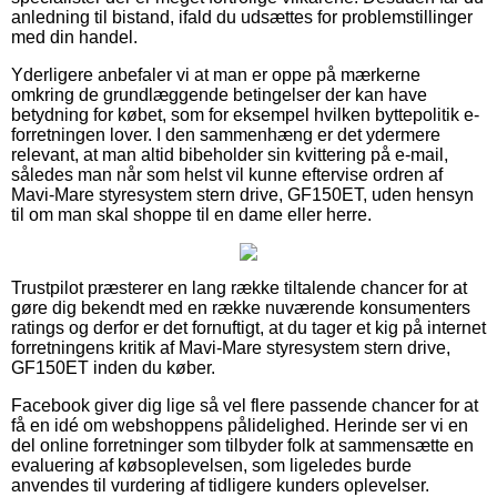
anledning til bistand, ifald du udsættes for problemstillinger
med din handel.
Yderligere anbefaler vi at man er oppe på mærkerne
omkring de grundlæggende betingelser der kan have
betydning for købet, som for eksempel hvilken byttepolitik e-
forretningen lover. I den sammenhæng er det ydermere
relevant, at man altid bibeholder sin kvittering på e-mail,
således man når som helst vil kunne eftervise ordren af
Mavi-Mare styresystem stern drive, GF150ET, uden hensyn
til om man skal shoppe til en dame eller herre.
Trustpilot præsterer en lang række tiltalende chancer for at
gøre dig bekendt med en række nuværende konsumenters
ratings og derfor er det fornuftigt, at du tager et kig på internet
forretningens kritik af Mavi-Mare styresystem stern drive,
GF150ET inden du køber.
Facebook giver dig lige så vel flere passende chancer for at
få en idé om webshoppens pålidelighed. Herinde ser vi en
del online forretninger som tilbyder folk at sammensætte en
evaluering af købsoplevelsen, som ligeledes burde
anvendes til vurdering af tidligere kunders oplevelser.