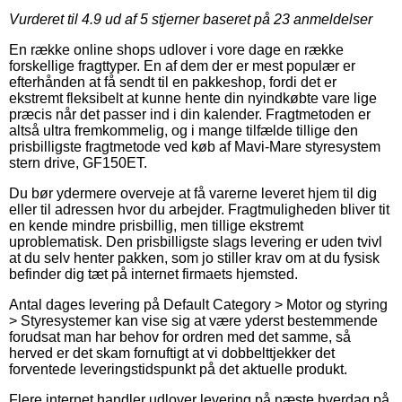
Vurderet til
4.9
ud af 5 stjerner baseret på
23
anmeldelser
En række online shops udlover i vore dage en række
forskellige fragttyper. En af dem der er mest populær er
efterhånden at få sendt til en pakkeshop, fordi det er
ekstremt fleksibelt at kunne hente din nyindkøbte vare lige
præcis når det passer ind i din kalender. Fragtmetoden er
altså ultra fremkommelig, og i mange tilfælde tillige den
prisbilligste fragtmetode ved køb af Mavi-Mare styresystem
stern drive, GF150ET.
Du bør ydermere overveje at få varerne leveret hjem til dig
eller til adressen hvor du arbejder. Fragtmuligheden bliver tit
en kende mindre prisbillig, men tillige ekstremt
uproblematisk. Den prisbilligste slags levering er uden tvivl
at du selv henter pakken, som jo stiller krav om at du fysisk
befinder dig tæt på internet firmaets hjemsted.
Antal dages levering på Default Category > Motor og styring
> Styresystemer kan vise sig at være yderst bestemmende
forudsat man har behov for ordren med det samme, så
herved er det skam fornuftigt at vi dobbelttjekker det
forventede leveringstidspunkt på det aktuelle produkt.
Flere internet handler udlover levering på næste hverdag på