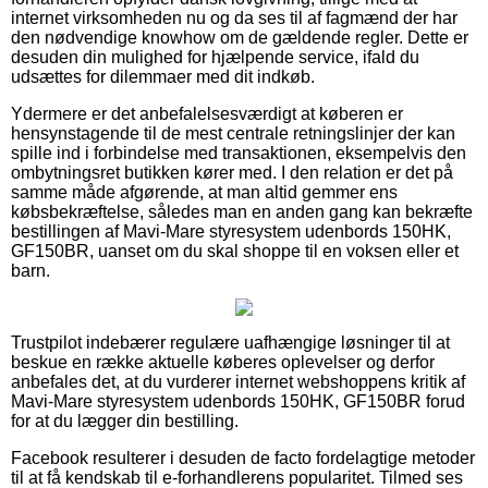
internet virksomheden nu og da ses til af fagmænd der har
den nødvendige knowhow om de gældende regler. Dette er
desuden din mulighed for hjælpende service, ifald du
udsættes for dilemmaer med dit indkøb.
Ydermere er det anbefalelsesværdigt at køberen er
hensynstagende til de mest centrale retningslinjer der kan
spille ind i forbindelse med transaktionen, eksempelvis den
ombytningsret butikken kører med. I den relation er det på
samme måde afgørende, at man altid gemmer ens
købsbekræftelse, således man en anden gang kan bekræfte
bestillingen af Mavi-Mare styresystem udenbords 150HK,
GF150BR, uanset om du skal shoppe til en voksen eller et
barn.
Trustpilot indebærer regulære uafhængige løsninger til at
beskue en række aktuelle køberes oplevelser og derfor
anbefales det, at du vurderer internet webshoppens kritik af
Mavi-Mare styresystem udenbords 150HK, GF150BR forud
for at du lægger din bestilling.
Facebook resulterer i desuden de facto fordelagtige metoder
til at få kendskab til e-forhandlerens popularitet. Tilmed ses