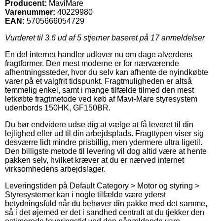
Producent:
MaviMare
Varenummer:
40229980
EAN:
5705666054729
Vurderet til
3.6
ud af 5 stjerner baseret på
17
anmeldelser
En del internet handler udlover nu om dage alverdens
fragtformer. Den mest moderne er for nærværende
afhentningssteder, hvor du selv kan afhente de nyindkøbte
varer på et valgfrit tidspunkt. Fragtmuligheden er altså
temmelig enkel, samt i mange tilfælde tilmed den mest
letkøbte fragtmetode ved køb af Mavi-Mare styresystem
udenbords 150HK, GF150BR.
Du bør endvidere udse dig at vælge at få leveret til din
lejlighed eller ud til din arbejdsplads. Fragttypen viser sig
desværre lidt mindre prisbillig, men ydermere ultra ligetil.
Den billigste metode til levering vil dog altid være at hente
pakken selv, hvilket kræver at du er nærved internet
virksomhedens arbejdslager.
Leveringstiden på Default Category > Motor og styring >
Styresystemer kan i nogle tilfælde være yderst
betydningsfuld når du behøver din pakke med det samme,
så i det øjemed er det i sandhed centralt at du tjekker den