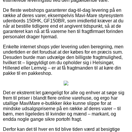
estimerede leveringstid ved den pågældende vare.
De fleste webshops garanterer dag-til-dag levering på en
række af deres varer, eksempelvis Mavi-Mare styresystem
udenbords 150HK, GF150BR, som imidlertid kræver at du
når at bestille tidligere end et angivent tidspunkt, så at de
garanteret kan nå at få varerne hen til fragtfirmaet forinden
personalet drager hjemad.
Enkelte internet shops yder levering uden beregning, men
undertiden er det forudsat at der købes for en præcis sum.
Desuden burde man udvælge den billigste fragtmulighed,
hvilket tit – ligegyldigt om du opholder sig i Helsingør,
Hillerød eller Lemvig – er at få fragtmanden til at køre din
pakke til en pakkeshop.
Det er ekstremt let gængeligt for alle og enhver at søge sig
frem til priser i blandt flere online varehuse, og ergo har
utallige MaviMare e-butikker ikke kunne slippe for at
mindske udsalgspriserne på en række af deres varer – til
børn, men ligeledes til kvinder og mænd – markant, og
endda nogle gange sikre portofri fragt.
Derfor kan det til hver en tid blive tiden værd at besigtige