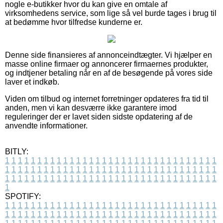
nogle e-butikker hvor du kan give en omtale af
virksomhedens service, som lige så vel burde tages i brug til
at bedømme hvor tilfredse kunderne er.
Denne side finansieres af annonceindtægter. Vi hjælper en
masse online firmaer og annoncerer firmaernes produkter,
og indtjener betaling når en af de besøgende på vores side
laver et indkøb.
Viden om tilbud og internet forretninger opdateres fra tid til
anden, men vi kan desværre ikke garantere imod
reguleringer der er lavet siden sidste opdatering af de
anvendte informationer.
BITLY:
1
1
1
1
1
1
1
1
1
1
1
1
1
1
1
1
1
1
1
1
1
1
1
1
1
1
1
1
1
1
1
1
1
1
1
1
1
1
1
1
1
1
1
1
1
1
1
1
1
1
1
1
1
1
1
1
1
1
1
1
1
1
1
1
1
1
1
1
1
1
1
1
1
1
1
1
1
1
1
1
1
1
1
1
1
1
1
1
1
1
1
1
1
1
1
1
1
1
1
1
SPOTIFY:
1
1
1
1
1
1
1
1
1
1
1
1
1
1
1
1
1
1
1
1
1
1
1
1
1
1
1
1
1
1
1
1
1
1
1
1
1
1
1
1
1
1
1
1
1
1
1
1
1
1
1
1
1
1
1
1
1
1
1
1
1
1
1
1
1
1