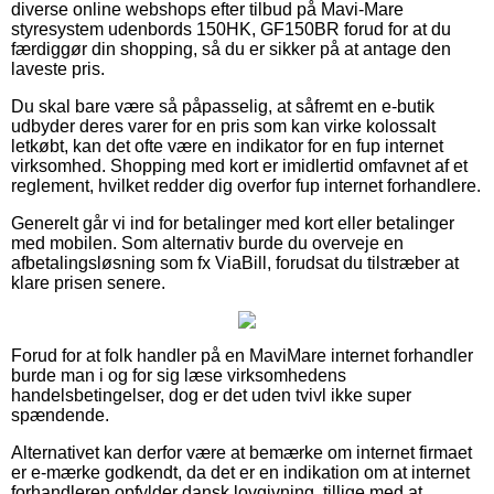
diverse online webshops efter tilbud på Mavi-Mare
styresystem udenbords 150HK, GF150BR forud for at du
færdiggør din shopping, så du er sikker på at antage den
laveste pris.
Du skal bare være så påpasselig, at såfremt en e-butik
udbyder deres varer for en pris som kan virke kolossalt
letkøbt, kan det ofte være en indikator for en fup internet
virksomhed. Shopping med kort er imidlertid omfavnet af et
reglement, hvilket redder dig overfor fup internet forhandlere.
Generelt går vi ind for betalinger med kort eller betalinger
med mobilen. Som alternativ burde du overveje en
afbetalingsløsning som fx ViaBill, forudsat du tilstræber at
klare prisen senere.
Forud for at folk handler på en MaviMare internet forhandler
burde man i og for sig læse virksomhedens
handelsbetingelser, dog er det uden tvivl ikke super
spændende.
Alternativet kan derfor være at bemærke om internet firmaet
er e-mærke godkendt, da det er en indikation om at internet
forhandleren opfylder dansk lovgivning, tillige med at