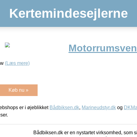
Kertemindesejlerne
Motorrumsvent
5w
(Læs mere)
Køb nu »
bshops er i øjeblikket
Bådbiksen.dk
,
Marineudstyr.dk
og
DKMar
iser.
Bådbiksen.dk er en nystartet virksomhed, som si