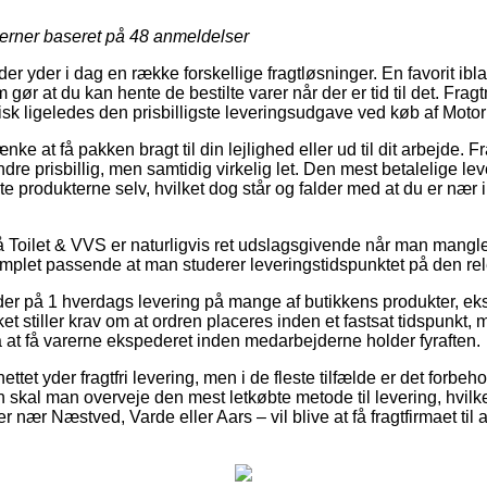
jerner baseret på
48
anmeldelser
der yder i dag en række forskellige fragtløsninger. En favorit i
r at du kan hente de bestilte varer når der er tid til det. Frag
pisk ligeledes den prisbilligste leveringsudgave ved køb af Motor
e at få pakken bragt til din lejlighed eller ud til dit arbejde. 
dre prisbillig, men samtidig virkelig let. Den mest betalelige l
 produkterne selv, hvilket dog står og falder med at du er nær 
 Toilet & VVS er naturligvis ret udslagsgivende når man mangl
omplet passende at man studerer leveringstidspunktet på den rel
der på 1 hverdags levering på mange af butikkens produkter, e
ket stiller krav om at ordren placeres inden et fastsat tidspunkt,
at få varerne ekspederet inden medarbejderne holder fyraften.
tet yder fragtfri levering, men i de fleste tilfælde er det forbehol
skal man overveje den mest letkøbte metode til levering, hvilket 
nær Næstved, Varde eller Aars – vil blive at få fragtfirmaet til a