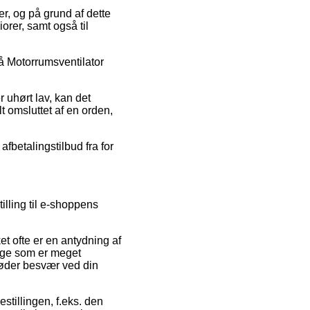
ler, og på grund af dette
orer, samt også til
på Motorrumsventilator
r uhørt lav, kan det
t omsluttet af en orden,
fbetalingstilbud fra for
illing til e-shoppens
et ofte er en antydning af
dige som er meget
 møder besvær ved din
stillingen, f.eks. den