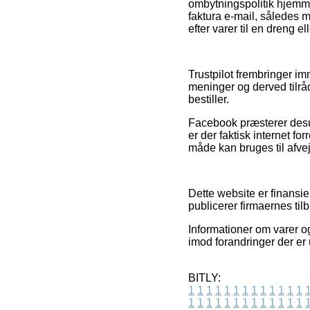
ombytningspolitik hjemmes
faktura e-mail, således 
efter varer til en dreng el
Trustpilot frembringer i
meninger og derved tilrå
bestiller.
Facebook præsterer desud
er der faktisk internet f
måde kan bruges til afvej
Dette website er finansi
publicerer firmaernes til
Informationer om varer og
imod forandringer der er 
BITLY:
1
1
1
1
1
1
1
1
1
1
1
1
1
1
1
1
1
1
1
1
1
1
1
1
1
1