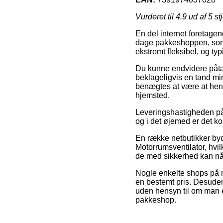
Vurderet til
4.9
ud af 5 st
En del internet foretagen
dage pakkeshoppen, som gø
ekstremt fleksibel, og ty
Du kunne endvidere påtænk
beklageligvis en tand min
benægtes at være at hente
hjemsted.
Leveringshastigheden på
og i det øjemed er det k
En række netbutikker by
Motorrumsventilator, hvil
de med sikkerhed kan nå 
Nogle enkelte shops på net
en bestemt pris. Desuden 
uden hensyn til om man er 
pakkeshop.