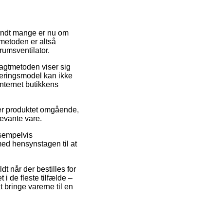
blandt mange er nu om
tmetoden er altså
rumsventilator.
Fragtmetoden viser sig
everingsmodel kan ikke
internet butikkens
er produktet omgående,
evante vare.
ksempelvis
 med hensynstagen til at
dt når der bestilles for
i de fleste tilfælde –
t bringe varerne til en