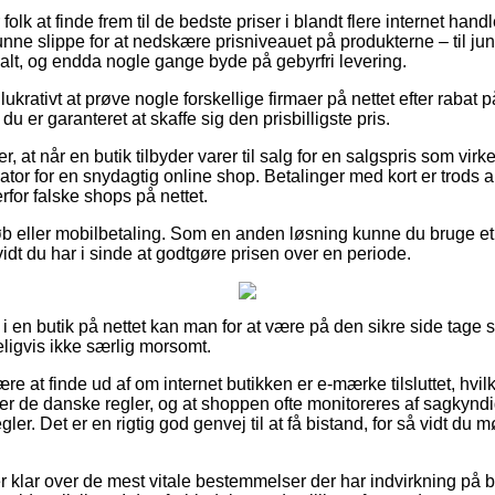
 folk at finde frem til de bedste priser i blandt flere internet hand
kunne slippe for at nedskære prisniveauet på produkterne – til juni
alt, og endda nogle gange byde på gebyrfri levering.
rativt at prøve nogle forskellige firmaer på nettet efter rabat 
u er garanteret at skaffe sig den prisbilligste pris.
 at når en butik tilbyder varer til salg for en salgspris som virke
tor for en snydagtig online shop. Betalinger med kort er trods al
rfor falske shops på nettet.
køb eller mobilbetaling. Som en anden løsning kunne du bruge et a
vidt du har i sinde at godtgøre prisen over en periode.
i en butik på nettet kan man for at være på den sikre side tage st
eligvis ikke særlig morsomt.
re at finde ud af om internet butikken er e-mærke tilsluttet, hvilk
efter de danske regler, og at shoppen ofte monitoreres af sagkyn
gler. Det er en rigtig god genvej til at få bistand, for så vidt du
er klar over de mest vitale bestemmelser der har indvirkning på be