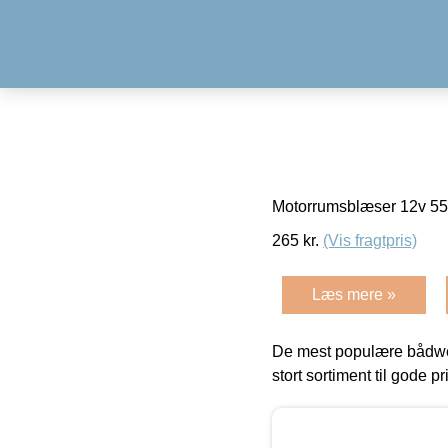
Motorrumsblæser 12v 5
265
kr.
(Vis fragtpris)
Læs mere »
De mest populære bådwe
stort sortiment til gode pr