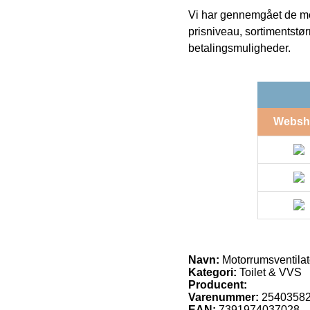
Vi har gennemgået de mes
prisniveau, sortimentstø
betalingsmuligheder.
Websh
Navn:
Motorrumsventilat
Kategori:
Toilet & VVS
Producent:
Varenummer:
2540358
EAN:
7391974037028