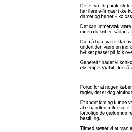
Det er vældig praktisk for
har flere e-firmaer ikke 
damer og herrer – koloss
Det kan immervæk være luk
inden du køber, sådan at d
Du må bare være klar over,
undertiden være en indika
hvilket passer på folk ove
Generelt tilråder vi kort
eksempel ViaBill, for så 
Forud for at nogen køber 
regler, det er dog almind
Et andet forslag kunne væ
at e-handlen retter sig 
fortrolige de gældende re
bestilling.
Tilmed støtter vi at man 