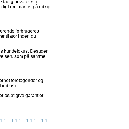
 stadig bevarer sin
yldigt om man er på udkig
nværende forbrugeres
entilator inden du
pens kundefokus. Desuden
plevelsen, som på samme
ternet foretagender og
t indkøb.
or os at give garantier
1
1
1
1
1
1
1
1
1
1
1
1
1