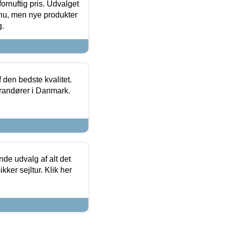
fornuftig pris. Udvalget
u, men nye produkter
g.
den bedste kvalitet.
erandører i Danmark.
de udvalg af alt det
kker sejltur. Klik her