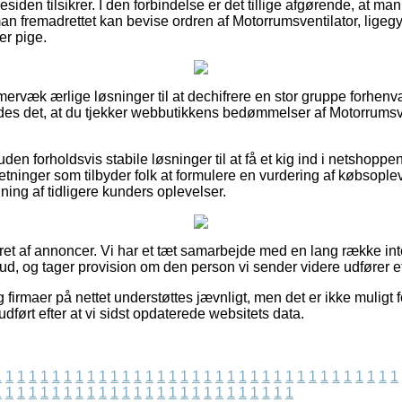
iden tilsikrer. I den forbindelse er det tillige afgørende, at man
man fremadrettet kan bevise ordren af Motorrumsventilator, ligeg
ler pige.
mmervæk ærlige løsninger til at dechifrere en stor gruppe forhe
des det, at du tjekker webbutikkens bedømmelser af Motorrumsv
en forholdsvis stabile løsninger til at få et kig ind i netshop
orretninger som tilbyder folk at formulere en vurdering af købso
ning af tidligere kunders oplevelser.
eret af annoncer. Vi har et tæt samarbejde med en lang række in
bud, og tager provision om den person vi sender videre udfører e
 firmaer på nettet understøttes jævnligt, men det er ikke muligt f
udført efter at vi sidst opdaterede websitets data.
1
1
1
1
1
1
1
1
1
1
1
1
1
1
1
1
1
1
1
1
1
1
1
1
1
1
1
1
1
1
1
1
1
1
1
1
1
1
1
1
1
1
1
1
1
1
1
1
1
1
1
1
1
1
1
1
1
1
1
1
1