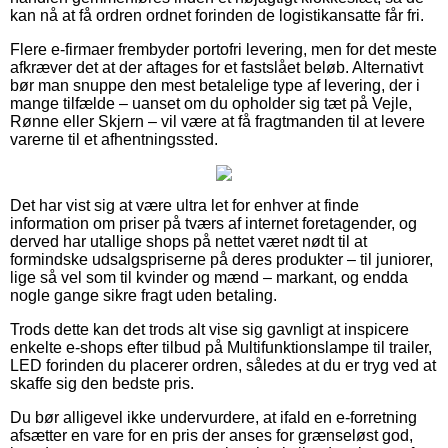
kan nå at få ordren ordnet forinden de logistikansatte får fri.
Flere e-firmaer frembyder portofri levering, men for det meste
afkræver det at der aftages for et fastslået beløb. Alternativt
bør man snuppe den mest betalelige type af levering, der i
mange tilfælde – uanset om du opholder sig tæt på Vejle,
Rønne eller Skjern – vil være at få fragtmanden til at levere
varerne til et afhentningssted.
Det har vist sig at være ultra let for enhver at finde
information om priser på tværs af internet foretagender, og
derved har utallige shops på nettet været nødt til at
formindske udsalgspriserne på deres produkter – til juniorer,
lige så vel som til kvinder og mænd – markant, og endda
nogle gange sikre fragt uden betaling.
Trods dette kan det trods alt vise sig gavnligt at inspicere
enkelte e-shops efter tilbud på Multifunktionslampe til trailer,
LED forinden du placerer ordren, således at du er tryg ved at
skaffe sig den bedste pris.
Du bør alligevel ikke undervurdere, at ifald en e-forretning
afsætter en vare for en pris der anses for grænseløst god,