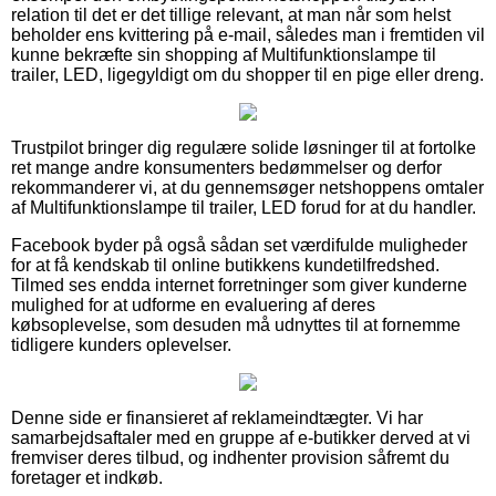
relation til det er det tillige relevant, at man når som helst
beholder ens kvittering på e-mail, således man i fremtiden vil
kunne bekræfte sin shopping af Multifunktionslampe til
trailer, LED, ligegyldigt om du shopper til en pige eller dreng.
Trustpilot bringer dig regulære solide løsninger til at fortolke
ret mange andre konsumenters bedømmelser og derfor
rekommanderer vi, at du gennemsøger netshoppens omtaler
af Multifunktionslampe til trailer, LED forud for at du handler.
Facebook byder på også sådan set værdifulde muligheder
for at få kendskab til online butikkens kundetilfredshed.
Tilmed ses endda internet forretninger som giver kunderne
mulighed for at udforme en evaluering af deres
købsoplevelse, som desuden må udnyttes til at fornemme
tidligere kunders oplevelser.
Denne side er finansieret af reklameindtægter. Vi har
samarbejdsaftaler med en gruppe af e-butikker derved at vi
fremviser deres tilbud, og indhenter provision såfremt du
foretager et indkøb.