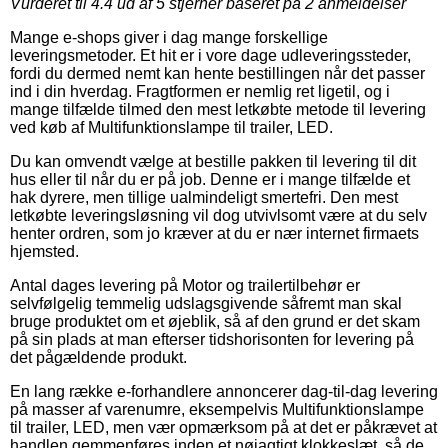
Vurderet til
4.4
ud af 5 stjerner baseret på
2
anmeldelser
Mange e-shops giver i dag mange forskellige
leveringsmetoder. Et hit er i vore dage udleveringssteder,
fordi du dermed nemt kan hente bestillingen når det passer
ind i din hverdag. Fragtformen er nemlig ret ligetil, og i
mange tilfælde tilmed den mest letkøbte metode til levering
ved køb af Multifunktionslampe til trailer, LED.
Du kan omvendt vælge at bestille pakken til levering til dit
hus eller til når du er på job. Denne er i mange tilfælde et
hak dyrere, men tillige ualmindeligt smertefri. Den mest
letkøbte leveringsløsning vil dog utvivlsomt være at du selv
henter ordren, som jo kræver at du er nær internet firmaets
hjemsted.
Antal dages levering på Motor og trailertilbehør er
selvfølgelig temmelig udslagsgivende såfremt man skal
bruge produktet om et øjeblik, så af den grund er det skam
på sin plads at man efterser tidshorisonten for levering på
det pågældende produkt.
En lang række e-forhandlere annoncerer dag-til-dag levering
på masser af varenumre, eksempelvis Multifunktionslampe
til trailer, LED, men vær opmærksom på at det er påkrævet at
handlen gemmenføres inden et nøjagtigt klokkeslæt, så de