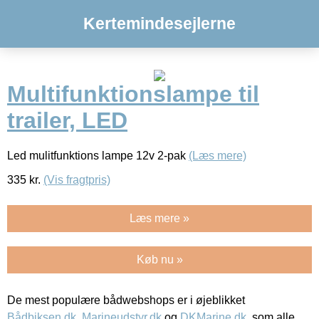
Kertemindesejlerne
Multifunktionslampe til
trailer, LED
Led mulitfunktions lampe 12v 2-pak
(Læs mere)
335
kr.
(Vis fragtpris)
Læs mere »
Køb nu »
De mest populære bådwebshops er i øjeblikket
Bådbiksen.dk
,
Marineudstyr.dk
og
DKMarine.dk
, som alle