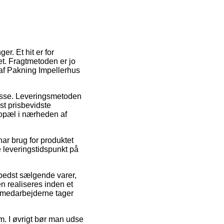
er. Et hit er for
t. Fragtmetoden er jo
 af Pakning Impellerhus
dresse. Leveringsmetoden
t prisbevidste
bopæl i nærheden af
ar brug for produktet
e leveringstidspunkt på
bedst sælgende varer,
 realiseres inden et
germedarbejderne tager
um. I øvrigt bør man udse