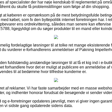
es af specialister der har nøje kendskab til reglementet på omr
såfremt du skulle få problemstillinger som følge af din shopping.
igt at køberen er opmærksom på de mest betydningsfulde beting
d købet, som fx den byttepolitik internet forretningen har. I relati
opbevarer ens ordrekvittering, således man senere kan eftervise
88, ligegyldigt om du søger produkter til en mand eller kvinde
mmelig fordelagtige løsninger til at tolke ret mange eksisterend
, at du vurderer e-forhandlerens anmeldelser af Pakning Impel
n fuldstændig anstændige løsninger til at få et kig ind i e-but
et forhandlere hvor det er muligt at publicere en anmeldelse af
nvendes til at bedømme hvor tilfredse kunderne er.
ret af reklamer. Vi har faste samarbejder med en masse webshops
r, og indhenter honorar forudsat de besøgende vi sender vider
 og e-forretninger opdateres jævnligt, men vi giver ingen garant
den vi sidste gang opdaterede sidens data.