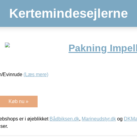
Kertemindesejlerne
Pakning Impel
n/Evinrude
(Læs mere)
Køb nu »
bshops er i øjeblikket
Bådbiksen.dk
,
Marineudstyr.dk
og
DKMar
iser.