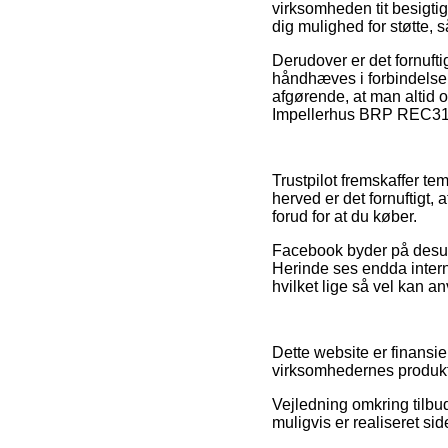
virksomheden tit besigtig
dig mulighed for støtte, 
Derudover er det fornuft
håndhæves i forbindelse me
afgørende, at man altid 
Impellerhus BRP REC3157
Trustpilot fremskaffer te
herved er det fornuftigt
forud for at du køber.
Facebook byder på desude
Herinde ses endda intern
hvilket lige så vel kan a
Dette website er finansie
virksomhedernes produkte
Vejledning omkring tilbud
muligvis er realiseret si