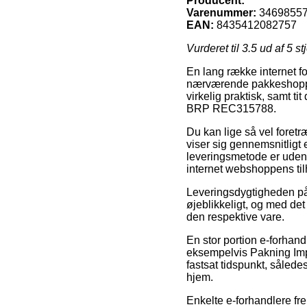
Producent:
Varenummer:
3469855
EAN:
8435412082757
Vurderet til
3.5
ud af 5 st
En lang række internet for
nærværende pakkeshoppen
virkelig praktisk, samt t
BRP REC315788.
Du kan lige så vel foretr
viser sig gennemsnitligt
leveringsmetode er uden 
internet webshoppens til
Leveringsdygtigheden på 
øjeblikkeligt, og med det
den respektive vare.
En stor portion e-forha
eksempelvis Pakning Imp
fastsat tidspunkt, sålede
hjem.
Enkelte e-forhandlere fre