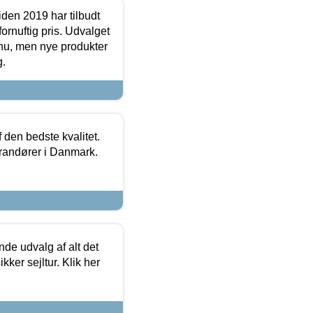
den 2019 har tilbudt
fornuftig pris. Udvalget
u, men nye produkter
g.
den bedste kvalitet.
erandører i Danmark.
de udvalg af alt det
kker sejltur. Klik her