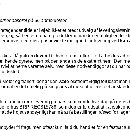
7
jerner baseret på
36
anmeldelser
etagender tildeler i øjeblikket et bredt udvalg af leveringsløsning
, og så henter du bare produkterne når der er mulighed for de
it derudover den mest prisbevidste mulighed for levering ved køb
ække at få pakken leveret til hvor du bor eller til dit arbejdes a
 en kende dyrere, men på den anden side ekstremt nem. Den mes
tvivl at hente varerne selv, men dette nødvendiggør at du har 
holdssted.
Motor og trailertilbehør kan være ekstremt vigtig forudsat man h
 formål er det rimelig på sin plads at du kontrollerer det anslåed
ndlere annoncerer levering på næstkommende hverdag på deres 
ellerhus BRP REC315788, som dog er forudsat at transaktionen
s at de højst sandsynligt kan nå at få bestillingen afsted før la
mbyder fri fragt, men oftest kun ifald du handler for en fastsat s