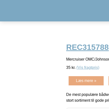
REC315788
Mercruiser OMC/Johnso
35
kr.
(Vis fragtpris)
Læs mere »
De mest populære bådwe
stort sortiment til gode pr