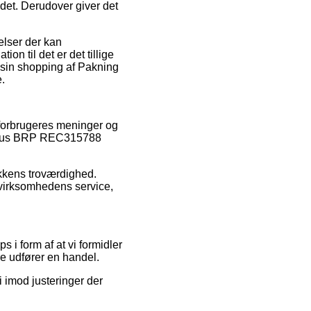
ådet. Derudover giver det
elser der kan
on til det er det tillige
 sin shopping af Pakning
.
e forbrugeres meninger og
lerhus BRP REC315788
ikkens troværdighed.
 virksomhedens service,
 i form af at vi formidler
e udfører en handel.
i imod justeringer der