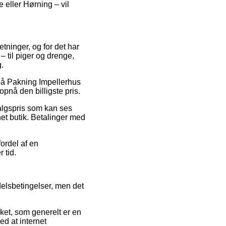
 eller Hørning – vil
etninger, og for det har
– til piger og drenge,
.
 på Pakning Impellerhus
nå den billigste pris.
algspris som kan ses
net butik. Betalinger med
fordel af en
 tid.
lsbetingelser, men det
t, som generelt er en
ed at internet