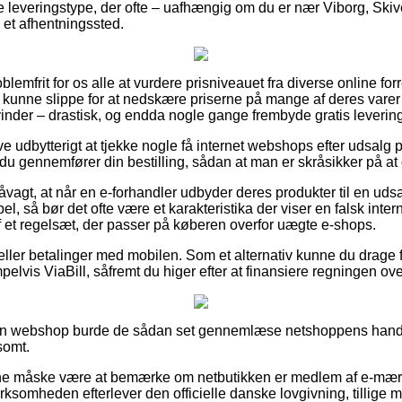
e leveringstype, der ofte – uafhængig om du er nær Viborg, Skive
l et afhentningssted.
lemfrit for os alle at vurdere prisniveauet fra diverse online forr
ke kunne slippe for at nedskære priserne på mange af deres varer 
nder – drastisk, og endda nogle gange frembyde gratis levering
ve udbytterigt at tjekke nogle få internet webshops efter udsalg
ennemfører din bestilling, sådan at man er skråsikker på at op
vagt, at når en e-forhandler udbyder deres produkter til en uds
el, så bør det ofte være et karakteristika der viser en falsk inter
af et regelsæt, der passer på køberen overfor uægte e-shops.
r eller betalinger med mobilen. Som et alternativ kunne du drage 
elvis ViaBill, såfremt du higer efter at finansiere regningen over
en webshop burde de sådan set gennemlæse netshoppens hande
somt.
e måske være at bemærke om netbutikken er medlem af e-mærke
irksomheden efterlever den officielle danske lovgivning, tillige m