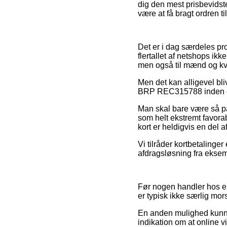
dig den mest prisbevidst
være at få bragt ordren ti
Det er i dag særdeles prob
flertallet af netshops ik
men også til mænd og kvi
Men det kan alligevel bli
BRP REC315788 inden du g
Man skal bare være så på
som helt ekstremt favorab
kort er heldigvis en del 
Vi tilråder kortbetalinge
afdragsløsning fra eksemp
Før nogen handler hos 
er typisk ikke særlig mor
En anden mulighed kunn
indikation om at online v