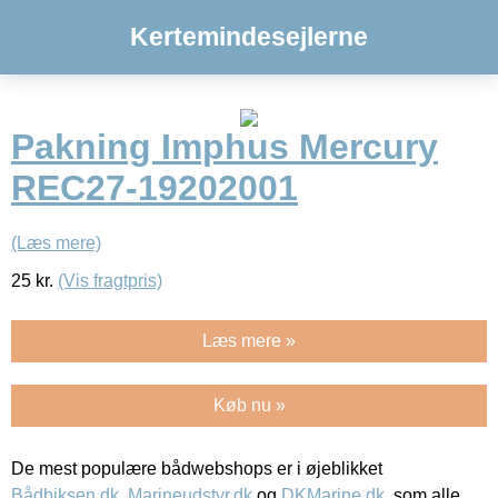
Kertemindesejlerne
Pakning Imphus Mercury
REC27-19202001
(Læs mere)
25
kr.
(Vis fragtpris)
Læs mere »
Køb nu »
De mest populære bådwebshops er i øjeblikket
Bådbiksen.dk
,
Marineudstyr.dk
og
DKMarine.dk
, som alle