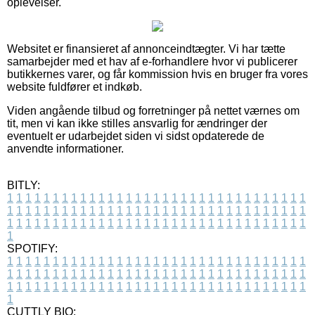
oplevelser.
Websitet er finansieret af annonceindtægter. Vi har tætte
samarbejder med et hav af e-forhandlere hvor vi publicerer
butikkernes varer, og får kommission hvis en bruger fra vores
website fuldfører et indkøb.
Viden angående tilbud og forretninger på nettet værnes om
tit, men vi kan ikke stilles ansvarlig for ændringer der
eventuelt er udarbejdet siden vi sidst opdaterede de
anvendte informationer.
BITLY:
1
1
1
1
1
1
1
1
1
1
1
1
1
1
1
1
1
1
1
1
1
1
1
1
1
1
1
1
1
1
1
1
1
1
1
1
1
1
1
1
1
1
1
1
1
1
1
1
1
1
1
1
1
1
1
1
1
1
1
1
1
1
1
1
1
1
1
1
1
1
1
1
1
1
1
1
1
1
1
1
1
1
1
1
1
1
1
1
1
1
1
1
1
1
1
1
1
1
1
1
SPOTIFY:
1
1
1
1
1
1
1
1
1
1
1
1
1
1
1
1
1
1
1
1
1
1
1
1
1
1
1
1
1
1
1
1
1
1
1
1
1
1
1
1
1
1
1
1
1
1
1
1
1
1
1
1
1
1
1
1
1
1
1
1
1
1
1
1
1
1
1
1
1
1
1
1
1
1
1
1
1
1
1
1
1
1
1
1
1
1
1
1
1
1
1
1
1
1
1
1
1
1
1
1
CUTTLY BIO: