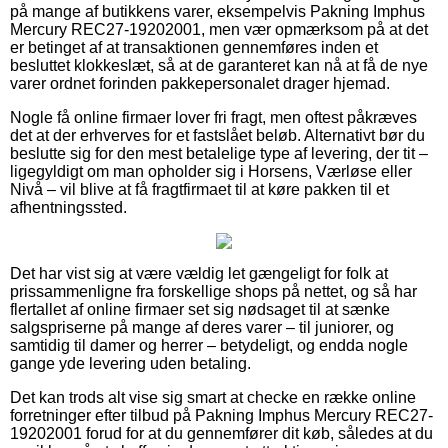
på mange af butikkens varer, eksempelvis Pakning Imphus
Mercury REC27-19202001, men vær opmærksom på at det
er betinget af at transaktionen gennemføres inden et
besluttet klokkeslæt, så at de garanteret kan nå at få de nye
varer ordnet forinden pakkepersonalet drager hjemad.
Nogle få online firmaer lover fri fragt, men oftest påkræves
det at der erhverves for et fastslået beløb. Alternativt bør du
beslutte sig for den mest betalelige type af levering, der tit –
ligegyldigt om man opholder sig i Horsens, Værløse eller
Nivå – vil blive at få fragtfirmaet til at køre pakken til et
afhentningssted.
Det har vist sig at være vældig let gængeligt for folk at
prissammenligne fra forskellige shops på nettet, og så har
flertallet af online firmaer set sig nødsaget til at sænke
salgspriserne på mange af deres varer – til juniorer, og
samtidig til damer og herrer – betydeligt, og endda nogle
gange yde levering uden betaling.
Det kan trods alt vise sig smart at checke en række online
forretninger efter tilbud på Pakning Imphus Mercury REC27-
19202001 forud for at du gennemfører dit køb, således at du