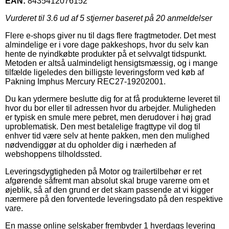
EAN:
8435412076152
Vurderet til
3.6
ud af 5 stjerner baseret på
20
anmeldelser
Flere e-shops giver nu til dags flere fragtmetoder. Det mest
almindelige er i vore dage pakkeshops, hvor du selv kan
hente de nyindkøbte produkter på et selvvalgt tidspunkt.
Metoden er altså ualmindeligt hensigtsmæssig, og i mange
tilfælde ligeledes den billigste leveringsform ved køb af
Pakning Imphus Mercury REC27-19202001.
Du kan ydermere beslutte dig for at få produkterne leveret til
hvor du bor eller til adressen hvor du arbejder. Muligheden
er typisk en smule mere pebret, men derudover i høj grad
uproblematisk. Den mest betalelige fragttype vil dog til
enhver tid være selv at hente pakken, men den mulighed
nødvendiggør at du opholder dig i nærheden af
webshoppens tilholdssted.
Leveringsdygtigheden på Motor og trailertilbehør er ret
afgørende såfremt man absolut skal bruge varerne om et
øjeblik, så af den grund er det skam passende at vi kigger
nærmere på den forventede leveringsdato på den respektive
vare.
En masse online selskaber frembyder 1 hverdags levering