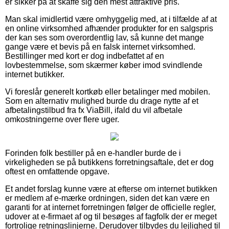
er sikker på at skaffe sig den mest attraktive pris.
Man skal imidlertid være omhyggelig med, at i tilfælde af at
en online virksomhed afhænder produkter for en salgspris
der kan ses som overordentlig lav, så kunne det mange
gange være et bevis på en falsk internet virksomhed.
Bestillinger med kort er dog indbefattet af en
lovbestemmelse, som skærmer køber imod svindlende
internet butikker.
Vi foreslår generelt kortkøb eller betalinger med mobilen.
Som en alternativ mulighed burde du drage nytte af et
afbetalingstilbud fra fx ViaBill, ifald du vil afbetale
omkostningerne over flere uger.
Forinden folk bestiller på en e-handler burde de i
virkeligheden se på butikkens forretningsaftale, det er dog
oftest en omfattende opgave.
Et andet forslag kunne være at efterse om internet butikken
er medlem af e-mærke ordningen, siden det kan være en
garanti for at internet forretningen følger de officielle regler,
udover at e-firmaet af og til besøges af fagfolk der er meget
fortrolige retningslinjerne. Derudover tilbydes du lejlighed til