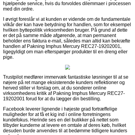
hjælpende service, hvis du forvoldes dilemmaer i processen
med din ordre.
I øvrigt foreslår vi at kunden er vidende om de fundamentale
vilkår der kan have betydning for handlen, som for eksempel
hvilken byttepolitik virksomheden bruger. På grund af dette
er det på samme måde afgørende, at man permanent
beholder ens faktura e-mail, således man altid kan bekræfte
handlen af Pakning Imphus Mercury REC27-19202001,
ligegyldigt om man efterspørger produkter til en dreng eller
pige.
Trustpilot medfører immervæk fantastiske løsninger til at se
nøjere på ret mange eksisterende kunders reflektioner og
herved stiller vi forslag om, at du sonderer online
virksomhedens kritik af Pakning Imphus Mercury REC27-
19202001 forud for at du lægger din bestilling.
Facebook leverer lignende i højeste grad fortræffelige
muligheder for at få et kig ind i online forretningens
kundefokus. Herinde ses en del butikker på nettet som
tilbyder kunderne at levere en omtale af deres køb, hvilket
desuden burde anvendes til at bedømme tidligere kunders