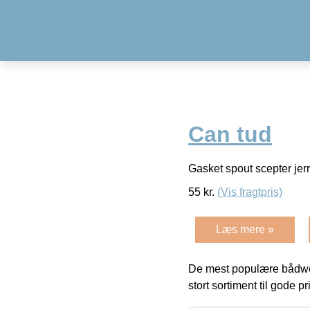
Can tud
Gasket spout scepter jer
55
kr.
(Vis fragtpris)
Læs mere »
De mest populære bådwe
stort sortiment til gode pr