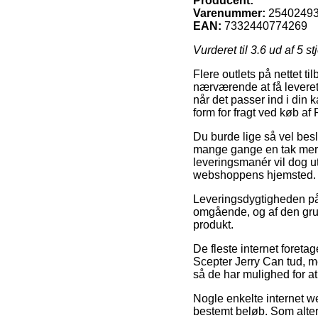
Producent:
Varenummer:
2540249
EAN:
7332440774269
Vurderet til
3.6
ud af 5 st
Flere outlets på nettet ti
nærværende at få leveret t
når det passer ind i din 
form for fragt ved køb af
Du burde lige så vel beslu
mange gange en tak mere
leveringsmanér vil dog ut
webshoppens hjemsted.
Leveringsdygtigheden på 
omgående, og af den grund
produkt.
De fleste internet foreta
Scepter Jerry Can tud, men
så de har mulighed for at 
Nogle enkelte internet w
bestemt beløb. Som altern