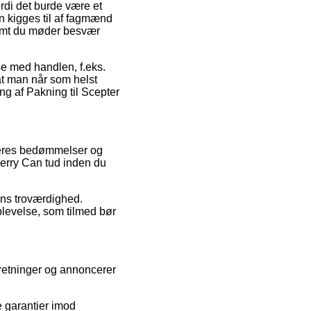
rdi det burde være et
n kigges til af fagmænd
remt du møder besvær
se med handlen, f.eks.
 at man når som helst
ng af Pakning til Scepter
rugeres bedømmelser og
 Jerry Can tud inden du
rens troværdighed.
levelse, som tilmed bør
rretninger og annoncerer
e garantier imod