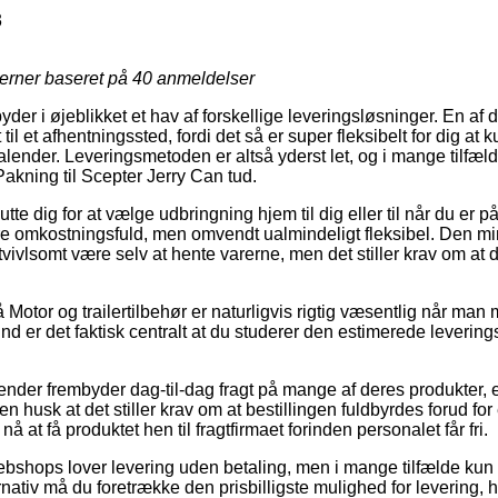
3
jerner baseret på
40
anmeldelser
lbyder i øjeblikket et hav af forskellige leveringsløsninger. En af
il et afhentningssted, fordi det så er super fleksibelt for dig at 
kalender. Leveringsmetoden er altså yderst let, og i mange tilfæld
 Pakning til Scepter Jerry Can tud.
tte dig for at vælge udbringning hjem til dig eller til når du er p
 omkostningsfuld, men omvendt ualmindeligt fleksibel. Den min
vivlsomt være selv at hente varerne, men det stiller krav om at 
Motor og trailertilbehør er naturligvis rigtig væsentlig når man
 er det faktisk centralt at du studerer den estimerede leverings
gender frembyder dag-til-dag fragt på mange af deres produkter,
 husk at det stiller krav om at bestillingen fuldbyrdes forud for 
nå at få produktet hen til fragtfirmaet forinden personalet får fri.
ebshops lover levering uden betaling, men i mange tilfælde kun 
ativ må du foretrække den prisbilligste mulighed for levering, hvi