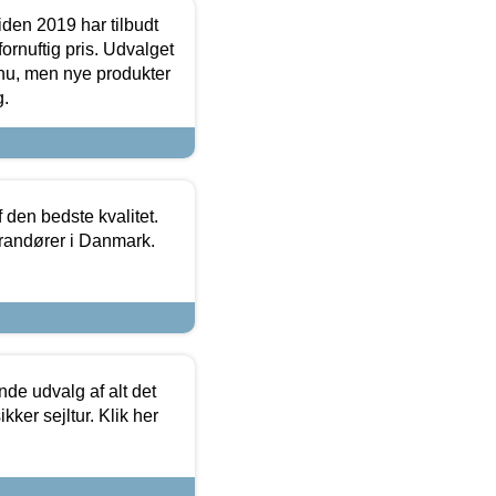
den 2019 har tilbudt
fornuftig pris. Udvalget
u, men nye produkter
g.
den bedste kvalitet.
erandører i Danmark.
de udvalg af alt det
kker sejltur. Klik her