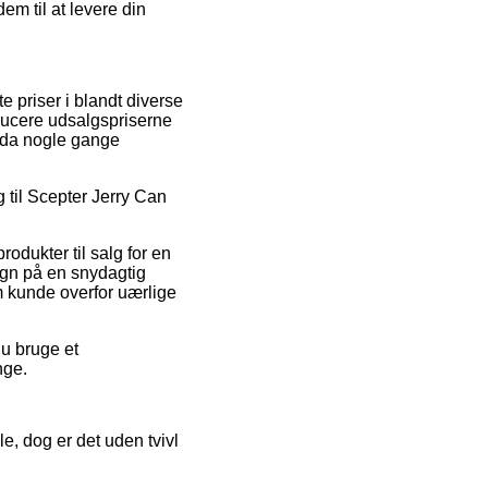
em til at levere din
e priser i blandt diverse
reducere udsalgspriserne
ndda nogle gange
ng til Scepter Jerry Can
rodukter til salg for en
egn på en snydagtig
om kunde overfor uærlige
du bruge et
nge.
le, dog er det uden tvivl