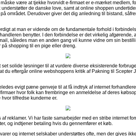
åske være at tjekke hvorvidt e-firmaet er e-mærket medlem, fo
et understøtter de danske love, samt at online shoppen undertide
på området. Derudover giver det dig anledning til bistand, såf
ærdigt at man er vidende om de fundamentale forhold i forbindel
orhandleren benytter. I den forbindelse er det virkelig afgørende,
-mail, således man en anden gang vil kunne vidne om sin bestilli
på shopping til en pige eller dreng.
tort set solide løsninger til at vurdere diverse eksisterende forb
r, at du eftergår online webshoppens kritik af Pakning til Scepter
ledes evigt pæne genveje til at få indtryk af internet forhandle
irmaer hvor folk kan frembringe en anmeldelse af deres købsop
hvor tilfredse kunderne er.
 af reklamer. Vi har faste samarbejder med en stribe internet fo
r, og indtjener betaling hvis du gennemfører et køb.
arer og internet selskaber understøttes ofte, men der gives ikk