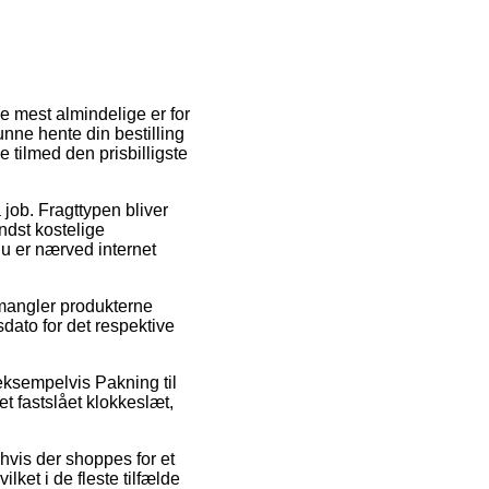
 de mest almindelige er for
kunne hente din bestilling
e tilmed den prisbilligste
å job. Fragttypen bliver
dst kostelige
du er nærved internet
 mangler produkterne
dato for det respektive
 eksempelvis Pakning til
et fastslået klokkeslæt,
hvis der shoppes for et
lket i de fleste tilfælde