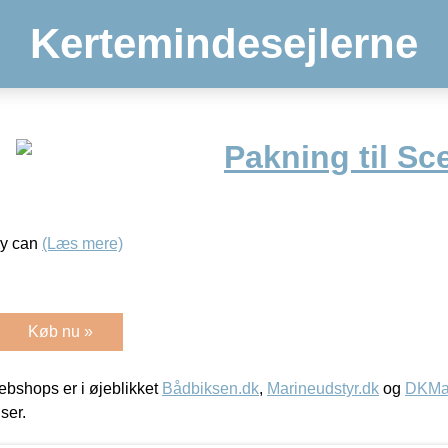
Kertemindesejlerne
Pakning til Sc
ry can
(Læs mere)
Køb nu »
bshops er i øjeblikket
Bådbiksen.dk
,
Marineudstyr.dk
og
DKMar
iser.