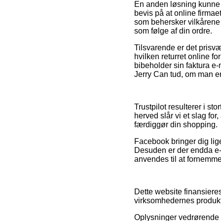
En anden løsning kunne m
bevis på at online firma
som behersker vilkårene 
som følge af din ordre.
Tilsvarende er det prisv
hvilken returret online f
bibeholder sin faktura e
Jerry Can tud, om man er 
Trustpilot resulterer i s
herved slår vi et slag fo
færdiggør din shopping.
Facebook bringer dig lige
Desuden er der endda e-f
anvendes til at fornemme 
Dette website finansieres
virksomhedernes produkte
Oplysninger vedrørende v