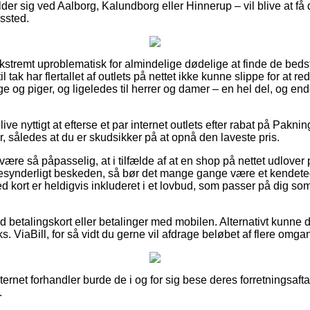
der sig ved Aalborg, Kalundborg eller Hinnerup – vil blive at få d
gssted.
ekstremt uproblematisk for almindelige dødelige at finde de bedst
l tak har flertallet af outlets på nettet ikke kunne slippe for at 
ge og piger, og ligeledes til herrer og damer – en hel del, og e
live nyttigt at efterse et par internet outlets efter rabat på Pakni
er, således at du er skudsikker på at opnå den laveste pris.
ære så påpasselig, at i tilfælde af at en shop på nettet udlover p
 besynderligt beskeden, så bør det mange gange være et kendet
d kort er heldigvis inkluderet i et lovbud, som passer på dig s
med betalingskort eller betalinger med mobilen. Alternativt kunne 
s. ViaBill, for så vidt du gerne vil afdrage beløbet af flere omga
internet forhandler burde de i og for sig bese deres forretningsafta
.