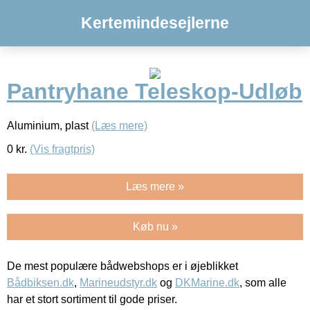
Kertemindesejlerne
Pantryhane Teleskop-Udløb
Aluminium, plast
(Læs mere)
0
kr.
(Vis fragtpris)
Læs mere »
Køb nu »
De mest populære bådwebshops er i øjeblikket
Bådbiksen.dk
,
Marineudstyr.dk
og
DKMarine.dk
, som alle
har et stort sortiment til gode priser.