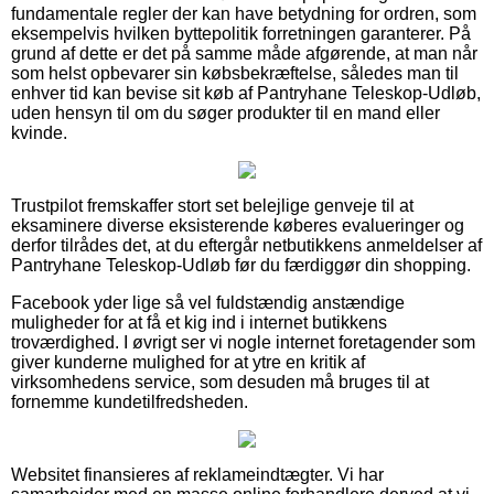
fundamentale regler der kan have betydning for ordren, som
eksempelvis hvilken byttepolitik forretningen garanterer. På
grund af dette er det på samme måde afgørende, at man når
som helst opbevarer sin købsbekræftelse, således man til
enhver tid kan bevise sit køb af Pantryhane Teleskop-Udløb,
uden hensyn til om du søger produkter til en mand eller
kvinde.
Trustpilot fremskaffer stort set belejlige genveje til at
eksaminere diverse eksisterende køberes evalueringer og
derfor tilrådes det, at du eftergår netbutikkens anmeldelser af
Pantryhane Teleskop-Udløb før du færdiggør din shopping.
Facebook yder lige så vel fuldstændig anstændige
muligheder for at få et kig ind i internet butikkens
troværdighed. I øvrigt ser vi nogle internet foretagender som
giver kunderne mulighed for at ytre en kritik af
virksomhedens service, som desuden må bruges til at
fornemme kundetilfredsheden.
Websitet finansieres af reklameindtægter. Vi har