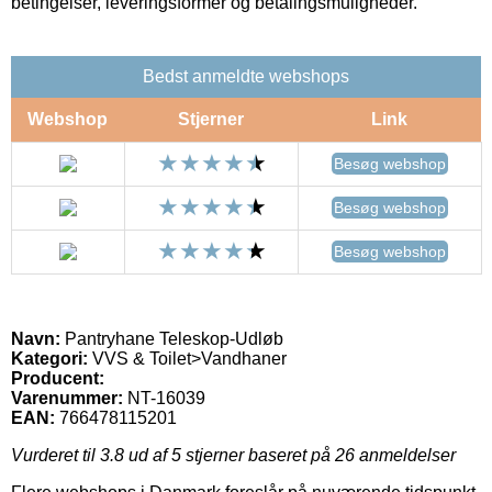
betingelser, leveringsformer og betalingsmuligheder.
Bedst anmeldte webshops
Webshop
Stjerner
Link
Besøg webshop
Besøg webshop
Besøg webshop
Navn:
Pantryhane Teleskop-Udløb
Kategori:
VVS & Toilet>Vandhaner
Producent:
Varenummer:
NT-16039
EAN:
766478115201
Vurderet til
3.8
ud af 5 stjerner baseret på
26
anmeldelser