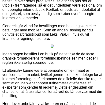
nettet udlover deres produkter til salg for en pris der er
utopisk fremragende, så er det undertiden være et signal om
en uoprigtig internet butik. Kortkøb er trods alt indbefattet af
et regelsæt, som beskytter dig som køber overfor uægte
internet virksomheder.
Generelt går vi ind for bestillinger med betalingskort eller
betalinger med mobilen. Som en anden løsning bør du
udnytte et afdragstilbud som f.eks. ViaBill, hvis du vil
finansiere regningen senere.
Inden nogen bestiller i en butik på nettet bør de de facto
granske forhandlerens forretningsbetingelser, men det er i
reglen ikke særlig spændende.
Et alternativ kunne være at bemærke om e-firmaet er
verificeret af e-mærket, hvilket generelt er et kendetegn for at
internet forretningen efterkommer de officielle danske regler,
samt at online webshoppen rutinemæssigt efterses af
eksperter som kender til reglerne. Dette er desuden din
chance for at få assistance, for så vidt du får besvær med din
bestilling.
Herudover anbefaler vi at køberen er påpasselig med de