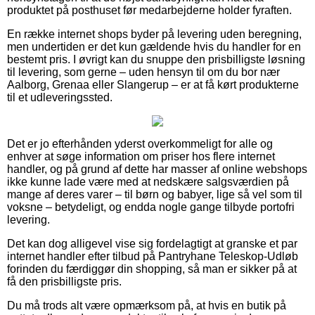
produktet på posthuset før medarbejderne holder fyraften.
En række internet shops byder på levering uden beregning,
men undertiden er det kun gældende hvis du handler for en
bestemt pris. I øvrigt kan du snuppe den prisbilligste løsning
til levering, som gerne – uden hensyn til om du bor nær
Aalborg, Grenaa eller Slangerup – er at få kørt produkterne
til et udleveringssted.
Det er jo efterhånden yderst overkommeligt for alle og
enhver at søge information om priser hos flere internet
handler, og på grund af dette har masser af online webshops
ikke kunne lade være med at nedskære salgsværdien på
mange af deres varer – til børn og babyer, lige så vel som til
voksne – betydeligt, og endda nogle gange tilbyde portofri
levering.
Det kan dog alligevel vise sig fordelagtigt at granske et par
internet handler efter tilbud på Pantryhane Teleskop-Udløb
forinden du færdiggør din shopping, så man er sikker på at
få den prisbilligste pris.
Du må trods alt være opmærksom på, at hvis en butik på