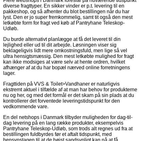
Flere webshops i Danmark foreslår på nuværende tidspunkt
diverse fragttyper. En sikker vinder er p.t. levering til en
pakkeshop, og så afhenter du blot bestillingen når du har
lyst. Den er jo super fremkommelig, samt tit også den mest
letkøbte form for fragt ved køb af Pantryhane Teleskop-
Udløb.
Du burde alternativt planlægge at få det leveret til din
lejlighed eller ud til dit arbejde. Løsningen viser sig
beklageligvis lidt mere omkostningsfuld, men lige så vel
ultra hensigtsmæssig. Den mest letkøbte mulighed for fragt
kan ikke modsiges at være selv at hente ordren, hvilket
afhænger af at du har bopæl nærved online forretningens
lager.
Fragttiden på VVS & Toilet>Vandhaner er naturligvis
ekstremt aktuel i tilfælde af at man har behov for produkterne
nu og her, og med det formål er det skam på sin plads at du
kontrollerer det forventede leveringstidspunkt for den
vedkommende vare.
En del netshops i Danmark tilbyder muligheden for dag-til-
dag levering på en lang række produkter, eksempelvis
Pantryhane Teleskop-Udløb, som trods alt regnes ud fra at
bestillingen fuldbyrdes før et aftalt tidspunkt, med
hensynstagen til at de højst sandsynligt kan nå at få