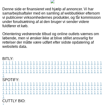
Denne side er finansieret ved hjælp af annoncer. Vi har
samarbejdsaftaler med en samling af webbutikker eftersom
vi publicerer virksomhedernes produkter, og får kommission
under forudsætning af at den bruger vi sender videre
fuldfører et køb.
Orientering vedrørende tilbud og online outlets værnes om
løbende, men vi ønsker ikke at blive stillet ansvarlig for
rettelser der måtte være udført efter sidste opdatering af
websitets data.
BITLY:
1
1
1
1
1
1
1
1
1
1
1
1
1
1
1
1
1
1
1
1
1
1
1
1
1
1
1
1
1
1
1
1
1
1
1
1
1
1
1
1
1
1
1
1
1
1
1
1
1
1
1
1
1
1
1
1
1
1
1
1
1
1
1
1
1
1
1
1
1
1
1
1
1
1
1
1
1
1
1
1
1
1
1
1
1
1
1
1
1
1
1
1
1
1
1
1
1
1
1
1
SPOTIFY:
1
1
1
1
1
1
1
1
1
1
1
1
1
1
1
1
1
1
1
1
1
1
1
1
1
1
1
1
1
1
1
1
1
1
1
1
1
1
1
1
1
1
1
1
1
1
1
1
1
1
1
1
1
1
1
1
1
1
1
1
1
1
1
1
1
1
1
1
1
1
1
1
1
1
1
1
1
1
1
1
1
1
1
1
1
1
1
1
1
1
1
1
1
1
1
1
1
1
1
1
CUTTLY BIO: