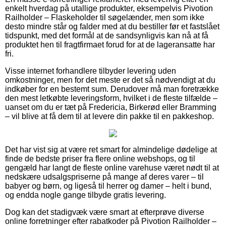
enkelt hverdag på utallige produkter, eksempelvis Pivotion
Railholder – Flaskeholder til søgelænder, men som ikke
desto mindre står og falder med at du bestiller før et fastslået
tidspunkt, med det formål at de sandsynligvis kan nå at få
produktet hen til fragtfirmaet forud for at de lageransatte har
fri.
Visse internet forhandlere tilbyder levering uden
omkostninger, men for det meste er det så nødvendigt at du
indkøber for en bestemt sum. Derudover må man foretrække
den mest letkøbte leveringsform, hvilket i de fleste tilfælde –
uanset om du er tæt på Fredericia, Birkerød eller Bramming
– vil blive at få dem til at levere din pakke til en pakkeshop.
Det har vist sig at være ret smart for almindelige dødelige at
finde de bedste priser fra flere online webshops, og til
gengæld har langt de fleste online varehuse været nødt til at
nedskære udsalgspriserne på mange af deres varer – til
babyer og børn, og ligeså til herrer og damer – helt i bund,
og endda nogle gange tilbyde gratis levering.
Dog kan det stadigvæk være smart at efterprøve diverse
online forretninger efter rabatkoder på Pivotion Railholder –