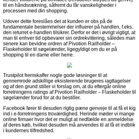
til en håndsrækning, såfremt du får vanskeligheder i
processen med din shopping.
Udover dette foreslåes det at kunden er obs på de
fundamentale bestemmelser der influerer på handlen, f.eks.
den returret e-handlen tilsikrer. Derfor er det i øvrigt vigtigt, at
man til enhver tid opbevarer sin ordrekvittering, således man
senere kan bevidne ordren af Pivotion Railholder –
Flaskeholder til søgelænder, ligegyldigt om du er på
shopping til en dame eller herre.
Trustpilot fremskaffer nogle gode løsninger til at
gennemrode adskillige eksisterende brugeres iagttagelser
og af den grund stiller vi forslag om, at du eftergår online
forretningens ratings af Pivotion Railholder – Flaskeholder til
søgelænder forud for at du bestiller.
Facebook fører til desuden rigtig pæne genveje til at få et kig
ind i e-forretningens troværdighed. Herinde møder vi mange
online firmaer hvor det er muligt at nedfælde en anmeldelse
af deres køb, hvilket desuden må anvendes til at få et indblik
i kundernes tilfredshed.