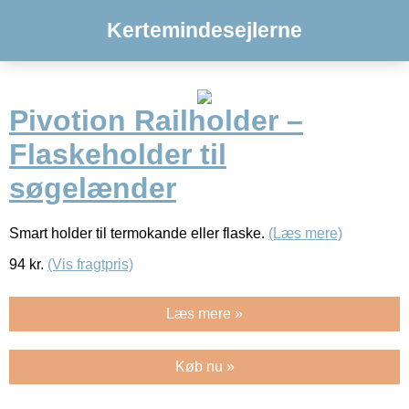
Kertemindesejlerne
Pivotion Railholder –
Flaskeholder til
søgelænder
Smart holder til termokande eller flaske.
(Læs mere)
94
kr.
(Vis fragtpris)
Læs mere »
Køb nu »