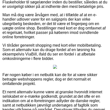
Flaskeholder til søgelænder inden du bestiller, således at du
er usvigeligt sikker på at indhente den mest betalelige pris.
Man må dog være årvågen med, at i tilfælde af at en e-
handler udlover varer for en salgspris der kan virke
ubegribelig beskeden, er det tit være et fingerpeg om en
uægte online shop. Bestillinger med kort er dog omfavnet af
et regelsæt, hvilket passer på køberen imod svindlende
online forretninger.
Vi tilråder generelt shopping med kort eller mobilbetaling.
Som et alternativ kan du drage fordel af en løsning fra
eksempelvis ViaBill, ifald du ser en fordel i at afbetale
omkostningerne i flere bidder.
Før nogen køber i en netbutik kan de for at være sikker
betragte webshoppens regler, dog er det normalt et
omfattende projekt.
Et nemt alternativ kunne være at granske hvorvidt internet
selskabet er e-mærke godkendt, grundet at det ofte er en
indikation om at e-forretningen adlyder de danske regler,
samt at netbutikken jævnligt undersøges af fagfolk som
kender vilkårene på området. Derudover tilbydes du genvej