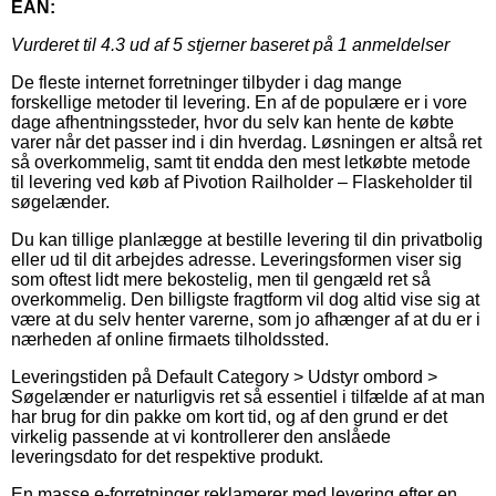
EAN:
Vurderet til
4.3
ud af 5 stjerner baseret på
1
anmeldelser
De fleste internet forretninger tilbyder i dag mange
forskellige metoder til levering. En af de populære er i vore
dage afhentningssteder, hvor du selv kan hente de købte
varer når det passer ind i din hverdag. Løsningen er altså ret
så overkommelig, samt tit endda den mest letkøbte metode
til levering ved køb af Pivotion Railholder – Flaskeholder til
søgelænder.
Du kan tillige planlægge at bestille levering til din privatbolig
eller ud til dit arbejdes adresse. Leveringsformen viser sig
som oftest lidt mere bekostelig, men til gengæld ret så
overkommelig. Den billigste fragtform vil dog altid vise sig at
være at du selv henter varerne, som jo afhænger af at du er i
nærheden af online firmaets tilholdssted.
Leveringstiden på Default Category > Udstyr ombord >
Søgelænder er naturligvis ret så essentiel i tilfælde af at man
har brug for din pakke om kort tid, og af den grund er det
virkelig passende at vi kontrollerer den anslåede
leveringsdato for det respektive produkt.
En masse e-forretninger reklamerer med levering efter en