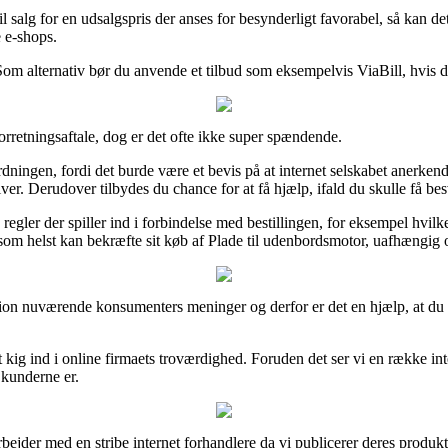
l salg for en udsalgspris der anses for besynderligt favorabel, så kan de
e e-shops.
om alternativ bør du anvende et tilbud som eksempelvis ViaBill, hvis du
rretningsaftale, dog er det ofte ikke super spændende.
ningen, fordi det burde være et bevis på at internet selskabet anerkende
iver. Derudover tilbydes du chance for at få hjælp, ifald du skulle få be
egler der spiller ind i forbindelse med bestillingen, for eksempel hvilke
 som helst kan bekræfte sit køb af Plade til udenbordsmotor, uafhængig 
 portion nuværende konsumenters meninger og derfor er det en hjælp, at d
et kig ind i online firmaets troværdighed. Foruden det ser vi en række 
 kunderne er.
jder med en stribe internet forhandlere da vi publicerer deres produkte