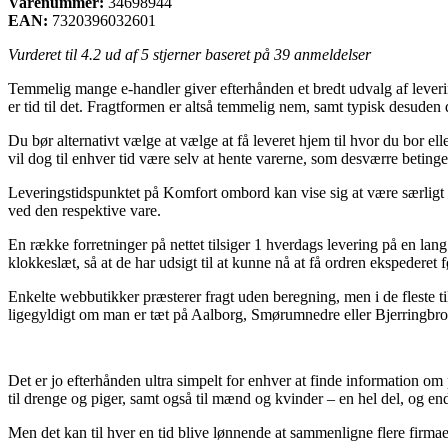
Varenummer:
34698944
EAN:
7320396032601
Vurderet til
4.2
ud af 5 stjerner baseret på
39
anmeldelser
Temmelig mange e-handler giver efterhånden et bredt udvalg af leverings
er tid til det. Fragtformen er altså temmelig nem, samt typisk desuden
Du bør alternativt vælge at vælge at få leveret hjem til hvor du bor el
vil dog til enhver tid være selv at hente varerne, som desværre betinges
Leveringstidspunktet på Komfort ombord kan vise sig at være særligt ak
ved den respektive vare.
En række forretninger på nettet tilsiger 1 hverdags levering på en lan
klokkeslæt, så at de har udsigt til at kunne nå at få ordren ekspederet 
Enkelte webbutikker præsterer fragt uden beregning, men i de fleste ti
ligegyldigt om man er tæt på Aalborg, Smørumnedre eller Bjerringbro – v
Det er jo efterhånden ultra simpelt for enhver at finde information om 
til drenge og piger, samt også til mænd og kvinder – en hel del, og en
Men det kan til hver en tid blive lønnende at sammenligne flere firmaer