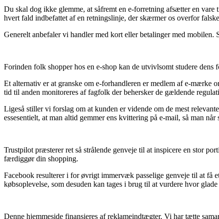
Du skal dog ikke glemme, at såfremt en e-forretning afsætter en vare ti
hvert fald indbefattet af en retningslinje, der skærmer os overfor falsk
Generelt anbefaler vi handler med kort eller betalinger med mobilen. S
Forinden folk shopper hos en e-shop kan de utvivlsomt studere dens fo
Et alternativ er at granske om e-forhandleren er medlem af e-mærke ord
tid til anden monitoreres af fagfolk der behersker de gældende regulat
Ligeså stiller vi forslag om at kunden er vidende om de mest relevante r
essesentielt, at man altid gemmer ens kvittering på e-mail, så man når
Trustpilot præsterer ret så strålende genveje til at inspicere en stor
færdiggør din shopping.
Facebook resulterer i for øvrigt immervæk passelige genveje til at få 
købsoplevelse, som desuden kan tages i brug til at vurdere hvor glade
Denne hjemmeside finansieres af reklameindtægter. Vi har tætte samarbe