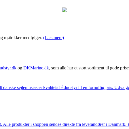
r og møtrikker medfølger.
(Læs mere)
udstyr.dk
og
DKMarine.dk
, som alle har et stort sortiment til gode prise
t danske sejlentusiaster kvalitets bådudstyr til en fornuftig pris. Udv
 Alle produkter i shoppen sendes direkte fra leverandører i Danmark. Kl