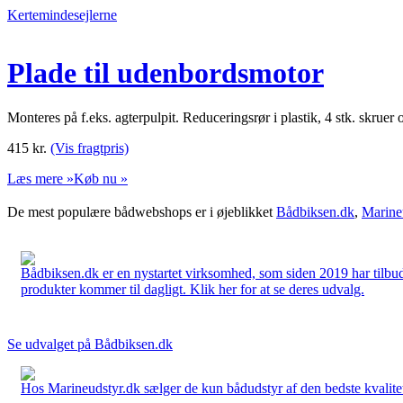
Kertemindesejlerne
Plade til udenbordsmotor
Monteres på f.eks. agterpulpit. Reduceringsrør i plastik, 4 stk. skrue
415
kr.
(Vis fragtpris)
Læs mere »
Køb nu »
De mest populære bådwebshops er i øjeblikket
Bådbiksen.dk
,
Marine
Bådbiksen.dk er en nystartet virksomhed, som siden 2019 har tilbud
produkter kommer til dagligt. Klik her for at se deres udvalg.
Se udvalget på Bådbiksen.dk
Hos Marineudstyr.dk sælger de kun bådudstyr af den bedste kvalitet.