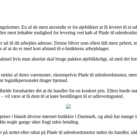
former. En af de mest anvendte er for øjeblikket at få leveret til et udl
 den mest letkøbte mulighed for levering ved køb af Plade til udenbords
ler ud til dit arbejdes adresse. Denne bliver som oftest lidt mere pebre
 af at du er med kort afstand til e-butikkens arbejdslager.
tuel hvis man absolut skal bruge pakken øjeblikkeligt, så med det formå
g række af deres varenumre, eksempelvis Plade til udenbordsmotor, men so
før logistikpersonalet drager hjemad.
lfælde forudsætter det at du handler for en konkret pris. Ellers burde m
il være at få dem til at køre bestillingen til et udleveringssted.
priser i blandt diverse internet butikker i Danmark, og altså har mange i
dda nogle gange sikre fragt uden betaling.
 på nettet efter rabat på Plade til udenbordsmotor inden du handler, sådan