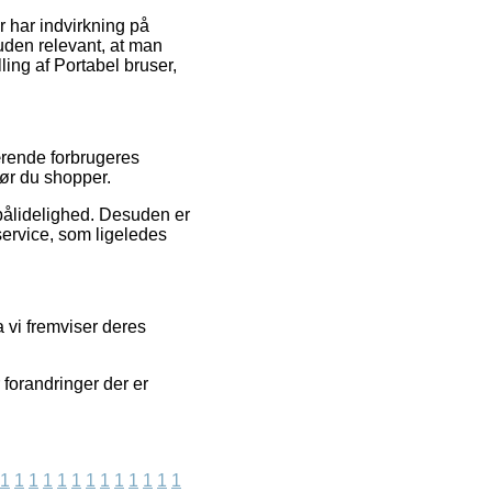
 har indvirkning på
suden relevant, at man
ing af Portabel bruser,
værende forbrugeres
før du shopper.
s pålidelighed. Desuden er
ervice, som ligeledes
a vi fremviser deres
 forandringer der er
1
1
1
1
1
1
1
1
1
1
1
1
1