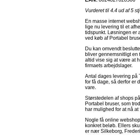
Vurderet til
4.4
ud af 5 st
En masse internet webshop
lige nu levering til et a
tidspunkt. Løsningen er 
ved køb af Portabel bruse
Du kan omvendt beslutte d
bliver gennemsnitligt en
altid vise sig at være at
firmaets arbejdslager.
Antal dages levering på T
for få dage, så derfor er
vare.
Størstedelen af shops på
Portabel bruser, som trod
har mulighed for at nå a
Nogle få online webshops
konkret beløb. Ellers sku
er nær Silkeborg, Frederi