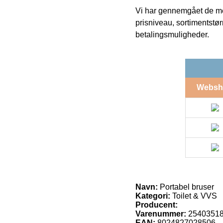
Vi har gennemgået de mes
prisniveau, sortimentstø
betalingsmuligheder.
Websh
Navn:
Portabel bruser
Kategori:
Toilet & VVS
Producent:
Varenummer:
2540351
EAN:
8024827028506