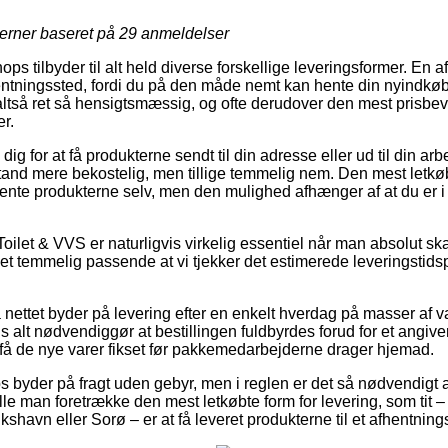
jerner baseret på
29
anmeldelser
s tilbyder til alt held diverse forskellige leveringsformer. En a
fhentningssted, fordi du på den måde nemt kan hente din nyindkøbt
altså ret så hensigtsmæssig, og ofte derudover den mest prisbev
r.
ig for at få produkterne sendt til din adresse eller ud til din ar
 tand mere bekostelig, men tillige temmelig nem. Den mest letkøb
 hente produkterne selv, men den mulighed afhænger af at du er i 
oilet & VVS er naturligvis virkelig essentiel når man absolut s
 det temmelig passende at vi tjekker det estimerede leveringstid
 nettet byder på levering efter en enkelt hverdag på masser af
s alt nødvendiggør at bestillingen fuldbyrdes forud for et angive
t få de nye varer fikset før pakkemedarbejderne drager hjemad.
 byder på fragt uden gebyr, men i reglen er det så nødvendigt a
lle man foretrække den mest letkøbte form for levering, som tit
kshavn eller Sorø – er at få leveret produkterne til et afhentning