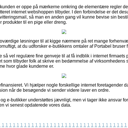
at kunden er oppe på mærkerne omkring de elementære regler der
tteret internet webshoppen tilbyder. I den forbindelse er det de
tteringsmail, så man en anden gang vil kunne bevise sin bestill
rodukter til en pige eller dreng.
e troværdige løsninger til at kigge nærmere på ret mange forhen
fornuftigt, at du udforsker e-butikkens omtaler af Portabel bruser 
 så vel regulære fine genveje til at få indblik i internet firmaet
t som tilbyder folk at skrive en bedømmelse af virksomhedens s
mme hvor glade kunderne er.
inansieret. Vi hjælper nogle forskellige internet foretagender d
sion når de besøgende vi sender videre laver en ordre.
g e-butikker understøttes jævnligt, men vi tager ikke ansvar for
en vi senest opdaterede vores data.
1
1
1
1
1
1
1
1
1
1
1
1
1
1
1
1
1
1
1
1
1
1
1
1
1
1
1
1
1
1
1
1
1
1
1