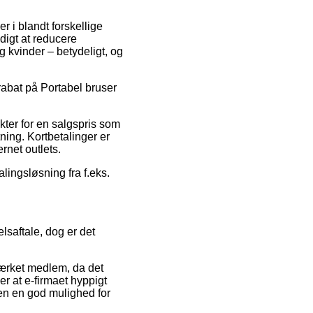
r i blandt forskellige
ndigt at reducere
 kvinder – betydeligt, og
 rabat på Portabel bruser
ter for en salgspris som
tning. Kortbetalinger er
rnet outlets.
lingsløsning fra f.eks.
lsaftale, dog er det
mærket medlem, da det
r at e-firmaet hyppigt
en en god mulighed for