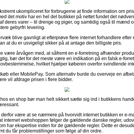
kstremt ukompliceret for forbrugerne at finde information om prise
 med det motiv har en hel del butikker på nettet fundet det nødve
 deres varer – til drenge og piger, og samtidig også til mænd og
re gebyrfri levering.
væk blive gavnligt at efterprøve flere internet forhandlere efter
an at du er usvigeligt sikker på at antage den billigste pris.
 være årvågen med, at såfremt en e-forretning afhænder produk
gtig, bør det for det meste være en indikation på en falsk e-forre
n lovbestemmelse, hvilket hjælper køberen overfor svindlende inte
tkøb eller MobilePay. Som alternativ burde du overveje en afbeta
lere vil afdrage prisen i flere bidder.
hos en shop bør man helt sikkert sætte sig ind i butikkens hande
teressant.
e derfor være at se nærmere på hvorvidt internet butikken er e-
r at internet webshoppen følger de gældende danske regler, udove
m har ekspertise inden for de gældende regler. Dette er desud
t du får problemstillinger som følge af din ordre.