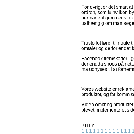
For øvrigt er det smart 
ordren, som fx hvilken by
permanent gemmer sin kvi
uafhængig om man søger p
Trustpilot fører til nogl
omtaler og derfor er det 
Facebook fremskaffer lige
der endda shops på nette
må udnyttes til at forne
Vores website er reklamef
produkter, og får kommis
Viden omkring produkter o
blevet implementeret sid
BITLY:
1
1
1
1
1
1
1
1
1
1
1
1
1