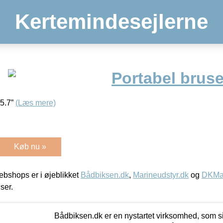
Kertemindesejlerne
Portabel bruse
15.7”
(Læs mere)
Køb nu »
bshops er i øjeblikket
Bådbiksen.dk
,
Marineudstyr.dk
og
DKMar
iser.
Bådbiksen.dk er en nystartet virksomhed, som si