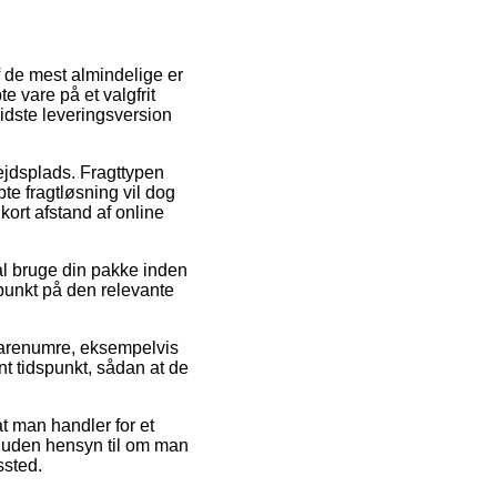
f de mest almindelige er
e vare på et valgfrit
idste leveringsversion
bejdsplads. Fragttypen
te fragtløsning vil dog
kort afstand af online
kal bruge din pakke inden
spunkt på den relevante
 varenumre, eksempelvis
nt tidspunkt, sådan at de
t man handler for et
 – uden hensyn til om man
ssted.