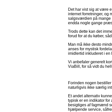
Det har vist sig at være e
internet forretninger, og
salgsværdien på mange af
endda nogle gange præste
Trods dette kan det immer
forud for at du køber, såd
Man må ikke desto mindre
anses for mystisk fordela
imidlertid inkluderet i e
Vi anbefaler generelt kor
ViaBill, for så vidt du hel
Forinden nogen bestiller 
naturligvis ikke særlig in
Et andet alternativ kunn
typisk er en indikator fo
besigtiges af fagmænd so
hjælpende service, såfrem