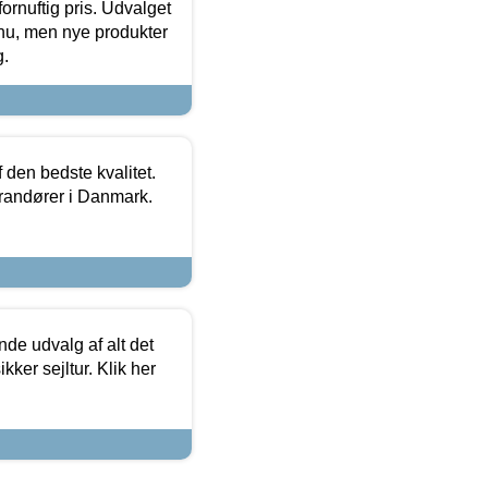
fornuftig pris. Udvalget
u, men nye produkter
g.
den bedste kvalitet.
erandører i Danmark.
de udvalg af alt det
kker sejltur. Klik her